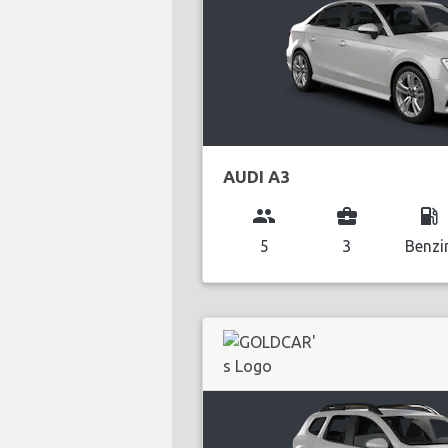
AUDI A3
group
business_center
local_gas_station
5
3
Benzi