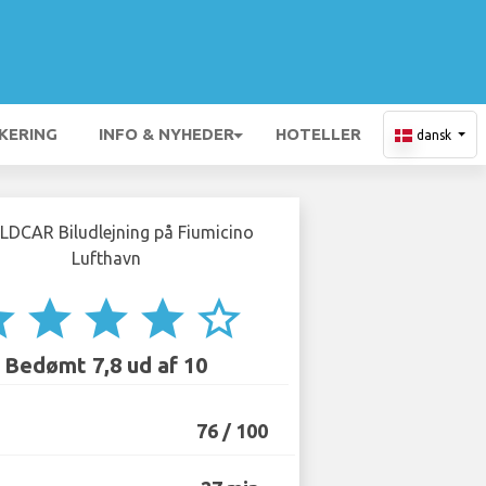
KERING
INFO & NYHEDER
HOTELLER
dansk
ar
star
star
star
star_border
Bedømt 7,8 ud af 10
76 / 100