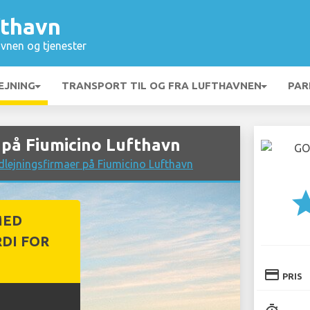
fthavn
vnen og tjenester
EJNING
TRANSPORT TIL OG FRA LUFTHAVNEN
PAR
på Fiumicino Lufthavn
dlejningsfirmaer på Fiumicino Lufthavn
st
MED
DI FOR
credit_card
PRIS