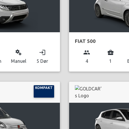
FIAT 500
miscellaneous_services
login
group
business_center
n
Manuel
5 Dør
4
1
KOMPAKT