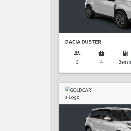
DACIA DUSTER
group
business_center
local_gas_station
5
4
Benzi