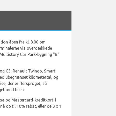
ation åben fra kl. 8.00 om
terminalerne via overdækkede
 Multistory Car Park-bygning "B"
 og C3, Renault Twingo, Smart
 med ubegrænset kilometertal, og
ce, der er flersproget, så
get med bilen.
isa og Mastercard-kreditkort. I
å op til 10% rabat, eller de 3 x 1