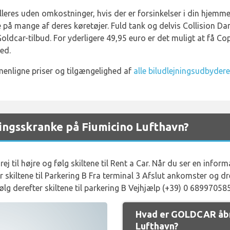
leres uden omkostninger, hvis der er forsinkelser i din hjemme
 på mange af deres køretøjer. Fuld tank og delvis Collision 
Goldcar-tilbud. For yderligere 49,95 euro er det muligt at få C
ed.
enligne priser og tilgængelighed af
alle biludlejningsudbydere
ngsskranke på Fiumicino Lufthavn?
ej til højre og følg skiltene til Rent a Car. Når du ser en infor
ter skiltene til Parkering B Fra terminal 3 Afslut ankomster og dr
ølg derefter skiltene til parkering B Vejhjælp (+39) 0 68997058
Hvad er GOLDCAR åbn
Lufthavn?