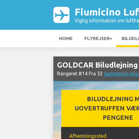
Fiumicino Lu
Vigtig information om luftha
HOME
FLYREJSER
BILUDL
GOLDCAR Biludlejning 
Rangeret #14 Fra 32
Sammenlig bilu
BILUDLEJNING 
UOVERTRUFFEN VÆR
PENGENE
Afhentningssted