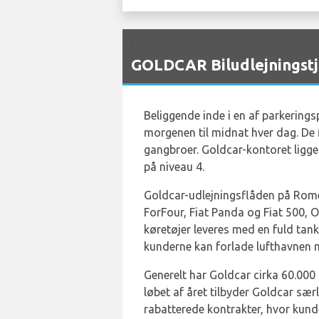
`
GOLDCAR Biludlejningstj
Beliggende inde i en af ​​parkerin
morgenen til midnat hver dag. De 
gangbroer. Goldcar-kontoret ligger
på niveau 4.
Goldcar-udlejningsflåden på Rome
ForFour, Fiat Panda og Fiat 500, O
køretøjer leveres med en fuld tank
kunderne kan forlade lufthavnen me
Generelt har Goldcar cirka 60.000 
løbet af året tilbyder Goldcar sær
rabatterede kontrakter, hvor kund