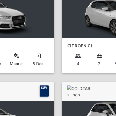
CITROEN C1
miscellaneous_services
login
group
business_center
n
Manuel
5 Dør
4
2
SUV