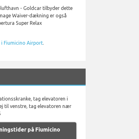
lufthavn - Goldcar tilbyder dette
Damage Waiver-dækning er også
opertura Super Relax
 i Fiumicino Airport
.
mationsskranke, tag elevatoren i
ej til venstre, tag elevatoren nær
5
ingstider på Fiumicino