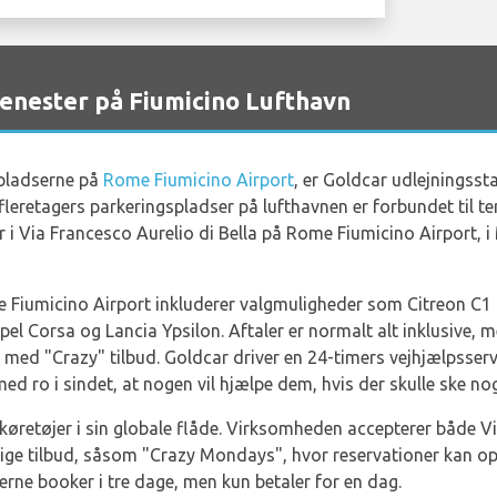
enester på Fiumicino Lufthavn
gspladserne på
Rome Fiumicino Airport
, er Goldcar udlejningsst
fleretagers parkeringspladser på lufthavnen er forbundet til 
 i Via Francesco Aurelio di Bella på Rome Fiumicino Airport, i
 Fiumicino Airport inkluderer valgmuligheder som Citreon C1
pel Corsa og Lancia Ypsilon. Aftaler er normalt alt inklusive,
 med "Crazy" tilbud. Goldcar driver en 24-timers vejhjælpsservi
d ro i sindet, at nogen vil hjælpe dem, hvis der skulle ske no
køretøjer i sin globale flåde. Virksomheden accepterer både V
lige tilbud, såsom "Crazy Mondays", hvor reservationer kan opn
erne booker i tre dage, men kun betaler for en dag.