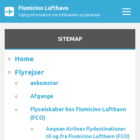
Fiumicino Lufthavn
Vigtig information om lufthavnen og tjenester
SITEMAP
Home
Flyrejser
ankomster
Afgange
Flyselskaber hos Fiumicino Lufthavn
(FCO)
Aegean Airlines flydestinationer
til og fra Fiumicino Lufthavn (FCO)