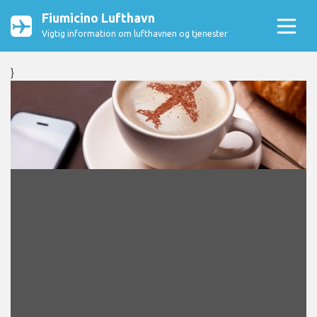
Fiumicino Lufthavn
Vigtig information om lufthavnen og tjenester
}