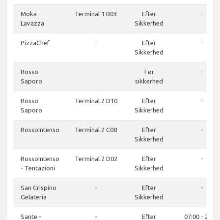
Moka -
Terminal 1 B03
Efter
-
Lavazza
Sikkerhed
PizzaChef
-
Efter
-
Sikkerhed
Rosso
-
Før
-
Saporo
sikkerhed
Rosso
Terminal 2 D10
Efter
-
Saporo
Sikkerhed
RossoIntenso
Terminal 2 C08
Efter
-
Sikkerhed
RossoIntenso
Terminal 2 D02
Efter
-
- Tentazioni
Sikkerhed
San Crispino
-
Efter
-
Gelateria
Sikkerhed
Sante -
-
Efter
07:00 - 22:00