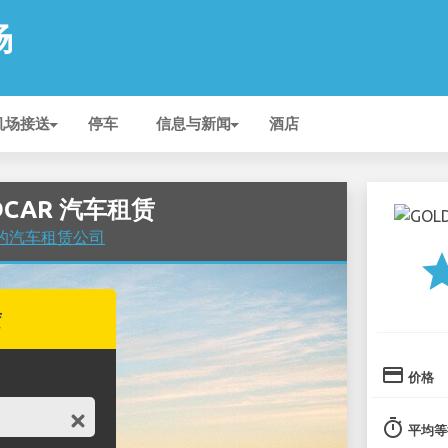
场
机场接送
停车
信息与新闻
酒店
LDCAR 汽车租赁
机场 的汽车租赁公司
st
赁
credit_card
价格
timer
平均等