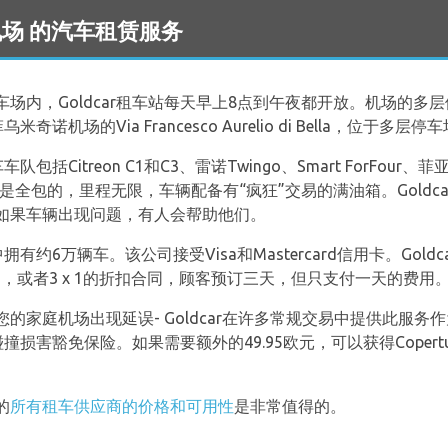
no 机场 的汽车租赁服务
车场内，Goldcar租车站每天早上8点到午夜都开放。机场的
奇诺机场的Via Francesco Aurelio di Bella，位于多层
包括Citreon C1和C3、雷诺Twingo、Smart ForFour、菲
通常是全包的，里程无限，车辆配备有“疯狂”交易的满油箱。Goldc
如果车辆出现问题，有人会帮助他们。
拥有约6万辆车。该公司接受Visa和Mastercard信用卡。Gol
扣，或者3 x 1的折扣合同，顾客预订三天，但只支付一天的费用
的家庭机场出现延误- Goldcar在许多常规交易中提供此服
撞损害豁免保险。如果需要额外的49.95欧元，可以获得Copertura
的
所有租车供应商的价格和可用性
是非常值得的。