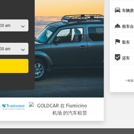
directions_car
车辆质
room_service
租车台
flag
取车
beenhere
还车
* 根