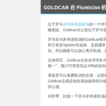
`
GOLDCAR 在 Fiumici
位于罗马
菲乌米奇诺机场
的一个停
楼相连。Goldcar办公室位于罗马菲乌米
罗马菲乌米奇诺机场的Goldcar租车车队
和兰奇亚Ypsilon等选择。交易
划，所以顾客可以放心离开机场，
总体而言，Goldcar在其全球车队中
期一”，预订可享受高达10%的折
请留意可以免费取消的交易，以防您
Goldcar交易还包括满油箱和部分碰
安心感。
在旺季，比较一下菲乌米奇诺机场