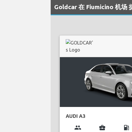
Goldcar 在 Fiumicino
AUDI A3
group
business_center
local_gas_station