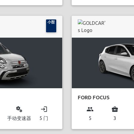
小型
FORD FOCUS
miscellaneous_services
login
group
business_center
手动变速器
5 门
5
3