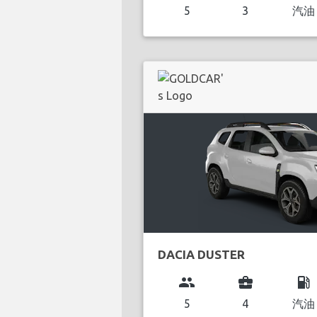
5
3
汽油
DACIA DUSTER
group
business_center
local_gas_station
5
4
汽油