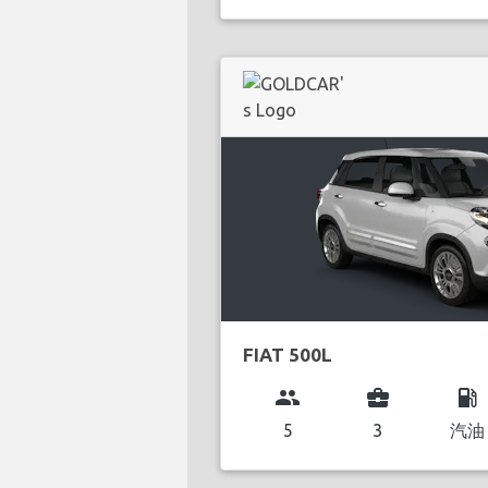
FIAT 500L
group
business_center
local_gas_station
5
3
汽油