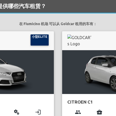
 机场 提供哪些汽车租赁？
在 Fiumicino 机场 可以从 Goldcar 租用的车有：
小型ELITE
CITROEN C1
miscellaneous_services
login
group
business_center