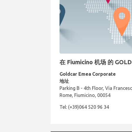
在 Fiumicino 机场 的 G
Goldcar Emea Corporate
地址
Parking B - 4th Floor, Via Francesco
Rome, Fiumicino, 00054
Tel: (+39)064 520 96 34