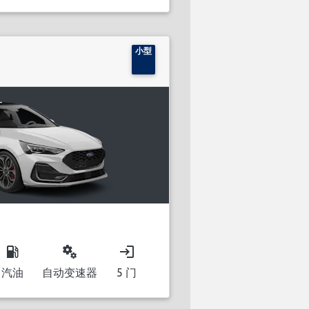
小型
local_gas_station
miscellaneous_services
login
汽油
自动变速器
5 门