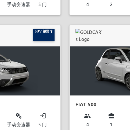
手动变速器
5 门
4
2
SUV 越野车
FIAT 500
miscellaneous_services
login
group
business_center
手动变速器
5 门
4
1