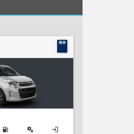
迷你
local_gas_station
miscellaneous_services
login