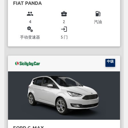
FIAT PANDA
group
business_center
local_gas_station
4
2
汽油
miscellaneous_services
login
手动变速器
5 门
中级
FORD C-MAX