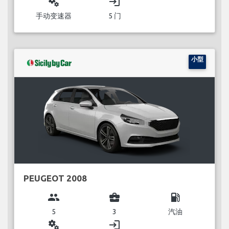
miscellaneous_services
login
手动变速器
5 门
小型
PEUGEOT 2008
group
business_center
local_gas_station
5
3
汽油
miscellaneous_services
login