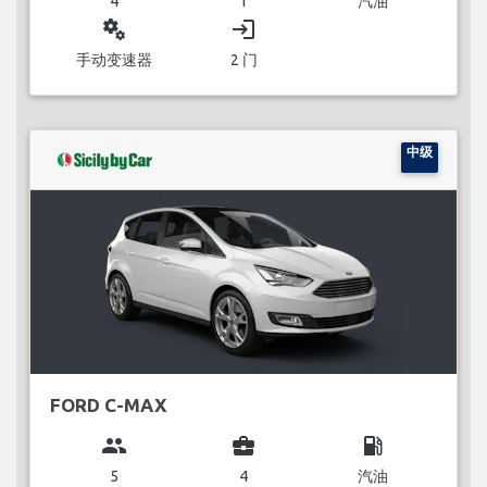
4
1
汽油
miscellaneous_services
login
手动变速器
2 门
中级
FORD C-MAX
group
business_center
local_gas_station
5
4
汽油