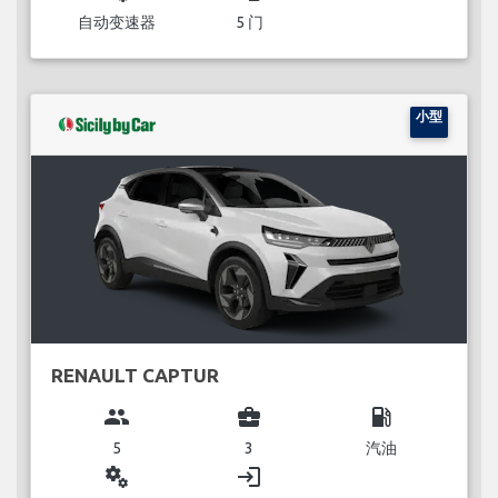
自动变速器
5 门
小型
RENAULT CAPTUR
group
business_center
local_gas_station
5
3
汽油
miscellaneous_services
login