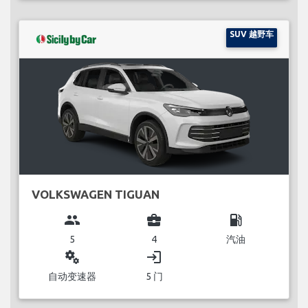
SUV 越野车
VOLKSWAGEN TIGUAN
group
business_center
local_gas_station
5
4
汽油
miscellaneous_services
login
自动变速器
5 门