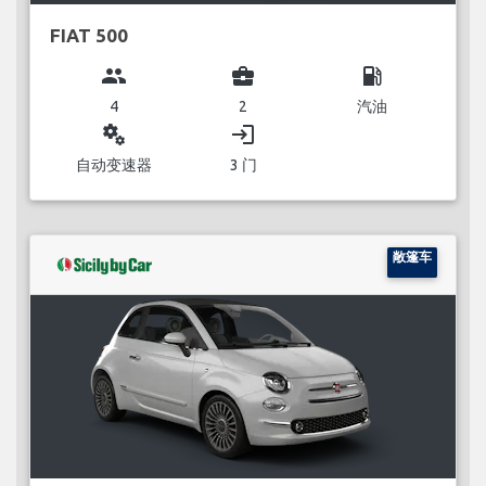
FIAT 500
group
business_center
local_gas_station
4
2
汽油
miscellaneous_services
login
自动变速器
3 门
敞篷车