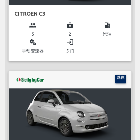
CITROEN C3
group
business_center
local_gas_station
5
2
汽油
miscellaneous_services
login
手动变速器
5 门
迷你