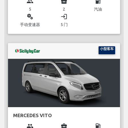
group
business_center
local_gas_station
5
2
汽油
miscellaneous_services
login
手动变速器
5 门
小型客车
MERCEDES VITO
group
business_center
local_gas_station