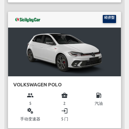
经济型
VOLKSWAGEN POLO
group
business_center
local_gas_station
5
2
汽油
miscellaneous_services
login
手动变速器
5 门