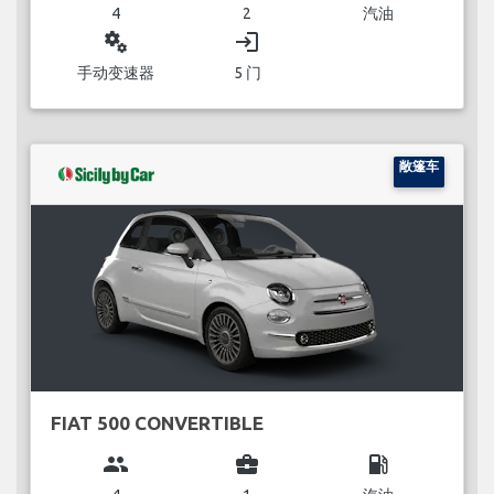
4
2
汽油
miscellaneous_services
login
手动变速器
5 门
敞篷车
FIAT 500 CONVERTIBLE
group
business_center
local_gas_station