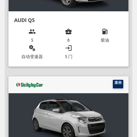
AUDI Q5
group
business_center
local_gas_station
5
6
柴油
miscellaneous_services
login
自动变速器
5 门
迷你