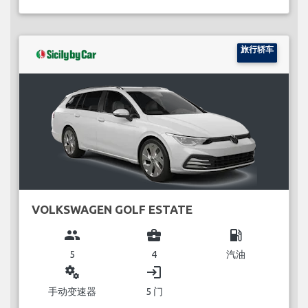
旅行轿车
VOLKSWAGEN GOLF ESTATE
group
business_center
local_gas_station
5
4
汽油
miscellaneous_services
login
手动变速器
5 门