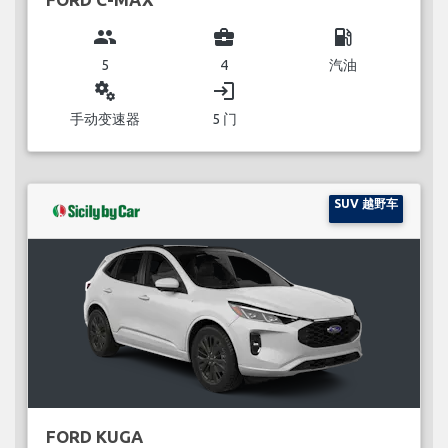
group
business_center
local_gas_station
5
4
汽油
miscellaneous_services
login
手动变速器
5 门
SUV 越野车
FORD KUGA