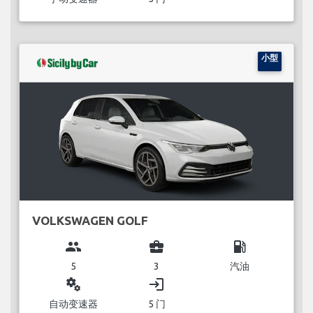
小型
VOLKSWAGEN GOLF
group
business_center
local_gas_station
5
3
汽油
miscellaneous_services
login
自动变速器
5 门