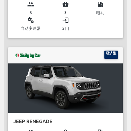
group
business_center
local_gas_station
5
3
电动
miscellaneous_services
login
自动变速器
5 门
经济型
JEEP RENEGADE