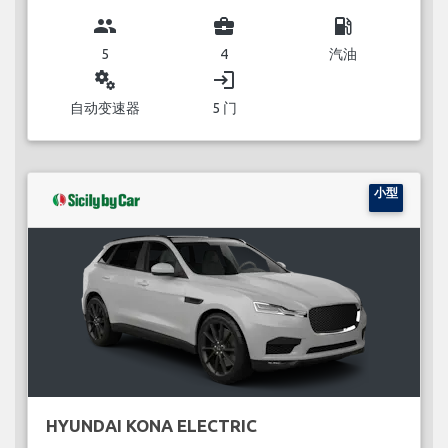
group
business_center
local_gas_station
5
4
汽油
miscellaneous_services
login
自动变速器
5 门
小型
HYUNDAI KONA ELECTRIC