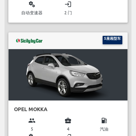
miscellaneous_services
login
自动变速器
2 门
5座厢型车
OPEL MOKKA
group
business_center
local_gas_station
5
4
汽油