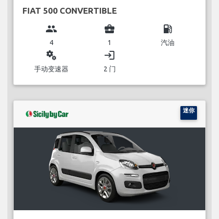
FIAT 500 CONVERTIBLE
group
business_center
local_gas_station
4
1
汽油
miscellaneous_services
login
手动变速器
2 门
迷你