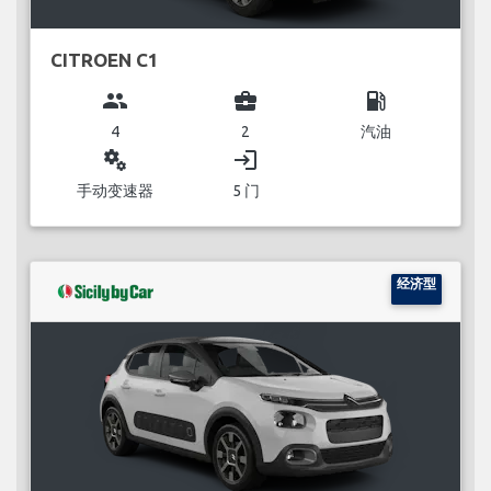
CITROEN C1
group
business_center
local_gas_station
4
2
汽油
miscellaneous_services
login
手动变速器
5 门
经济型