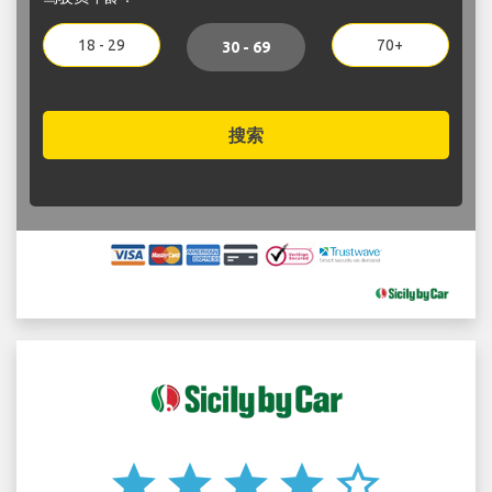
18 - 29
70+
30 - 69
搜索
star
star
star
star
star_border