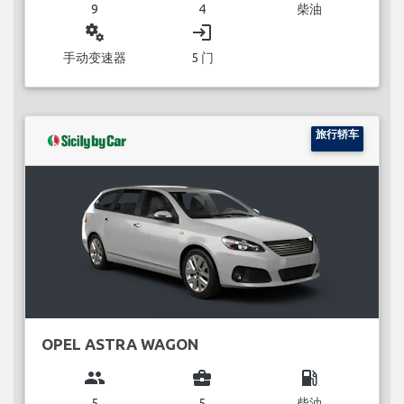
9
4
柴油
miscellaneous_services
login
手动变速器
5 门
旅行轿车
OPEL ASTRA WAGON
group
business_center
local_gas_station
5
5
柴油