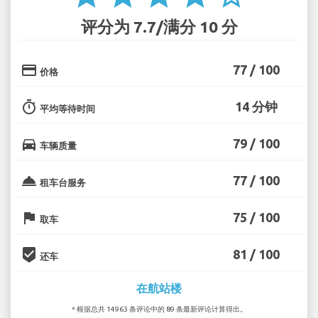
评分为 7.7/满分 10 分
credit_card
77 / 100
价格
timer
14 分钟
平均等待时间
directions_car
79 / 100
车辆质量
room_service
77 / 100
租车台服务
flag
75 / 100
取车
beenhere
81 / 100
还车
在航站楼
* 根据总共 14963 条评论中的 89 条最新评论计算得出。