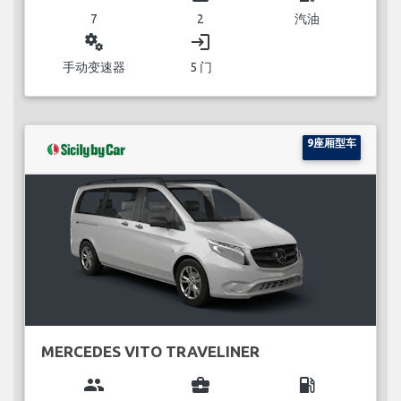
7
2
汽油
miscellaneous_services
login
手动变速器
5 门
9座厢型车
MERCEDES VITO TRAVELINER
group
business_center
local_gas_station