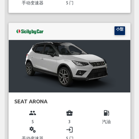
手动变速器
5 门
小型
SEAT ARONA
group
business_center
local_gas_station
5
3
汽油
miscellaneous_services
login
手动变速器
5 门