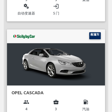
miscellaneous_services
login
自动变速器
5 门
敞篷车
OPEL CASCADA
group
business_center
local_gas_station
4
3
汽油