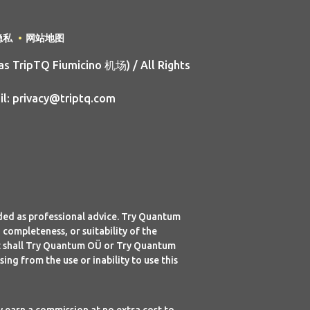
隐私
网站地图
s TripTQ Fiumicino 机场) / All Rights
il: privacy@triptq.com
nded as professional advice. Try Quantum
mpleteness, or suitability of the
ent shall Try Quantum OÜ or Try Quantum
ing from the use or inability to use this