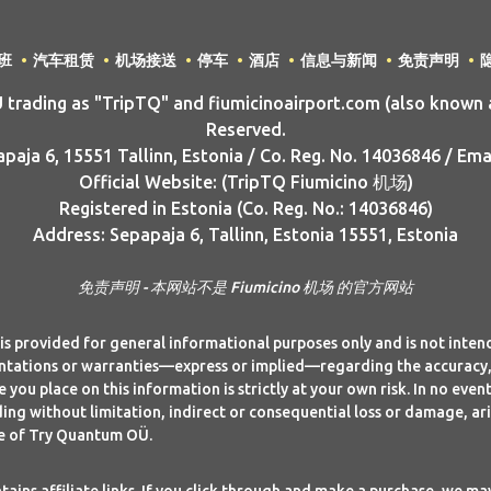
班
汽车租赁
机场接送
停车
酒店
信息与新闻
免责声明
ading as "TripTQ" and fiumicinoairport.com (also known a
Reserved.
aja 6, 15551 Tallinn, Estonia / Co. Reg. No. 14036846 / Ema
Official Website: (TripTQ Fiumicino 机场)
Registered in Estonia (Co. Reg. No.: 14036846)
Address: Sepapaja 6, Tallinn, Estonia 15551, Estonia
免责声明 - 本网站不是 Fiumicino 机场 的官方网站
is provided for general informational purposes only and is not inte
tions or warranties—express or implied—regarding the accuracy, co
 you place on this information is strictly at your own risk. In no ev
ing without limitation, indirect or consequential loss or damage, aris
ite of Try Quantum OÜ.