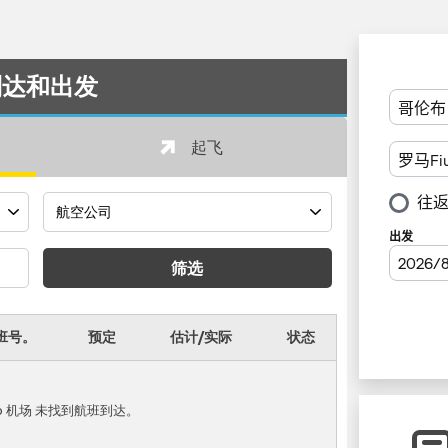
班到达和出发
起飞
筛选
班号。
预定
估计/实际
状态
cino 机场 未找到航班到达。