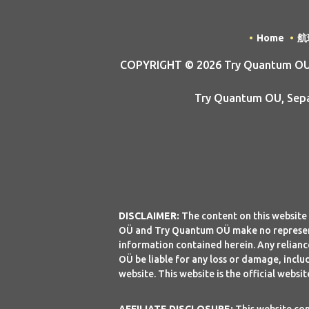
Home
航
COPYRIGHT © 2026 Try Quantum OU tr
Try Quantum OU, Sepap
DISCLAIMER:
The content on this website 
OÜ and Try Quantum OÜ make no representa
information contained herein. Any reliance
OÜ be liable for any loss or damage, includ
website. This website is the official webs