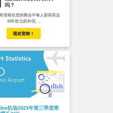
排长
吗？
有资格在您的聚会中每人获得高达
不要在等待安检时出汗 45 
600 欧元的补偿。.
通道并在 5 分钟或更短
现在宣称！
现在预订
icino机场2023年第三季度乘