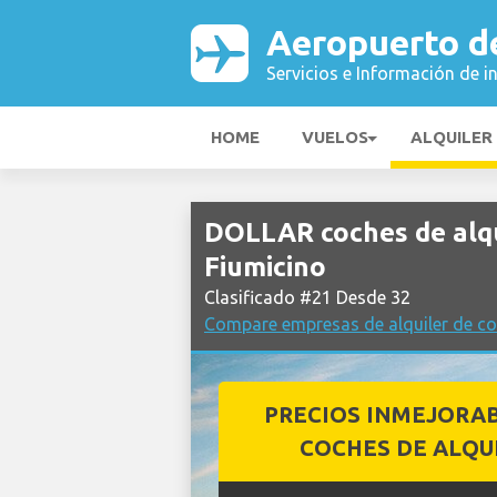
Aeropuerto d
Servicios e Información de i
HOME
VUELOS
ALQUILER
DOLLAR coches de alqu
Fiumicino
Clasificado #21 Desde 32
Compare empresas de alquiler de co
PRECIOS INMEJORA
COCHES DE ALQU