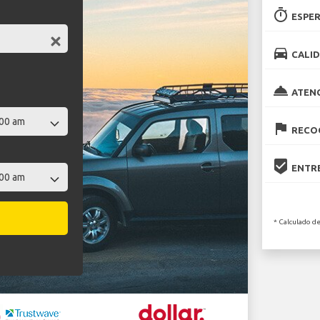
timer
ESPER
directions_car
CALID
room_service
ATEN
flag
RECOG
beenhere
ENTRE
* Calculado de