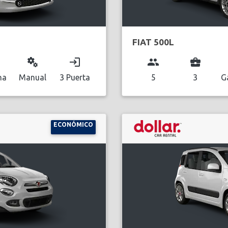
FIAT 500L
miscellaneous_services
login
group
business_center
na
Manual
3 Puerta
5
3
G
ECONÓMICO