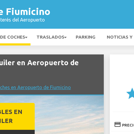
e Fiumicino
nterés del Aeropuerto
 DE COCHES
TRASLADOS
PARKING
NOTICIAS Y
iler en Aeropuerto de
ches en Aeropuerto de Fiumicino
st
BLES EN
ILER
credit_card
PREC