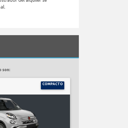
strador del alquiler se
al.
o son:
COMPACTO