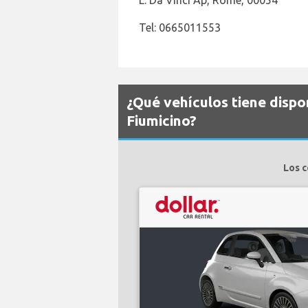
L. Da Vinci Ap, Rome, 00054
Tel: 0665011553
¿Qué vehículos tiene dispo
Fiumicino?
Los c