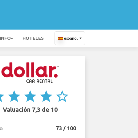
 INFO
HOTELES
español
ar
star
star
star
star_border
Valuación 7,3 de 10
73 / 100
IO