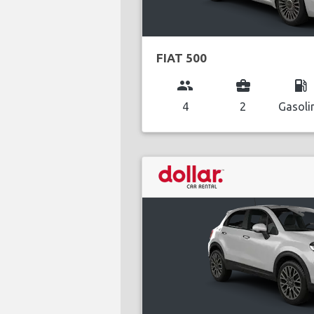
FIAT 500
group
business_center
local_gas_station
4
2
Gasoli