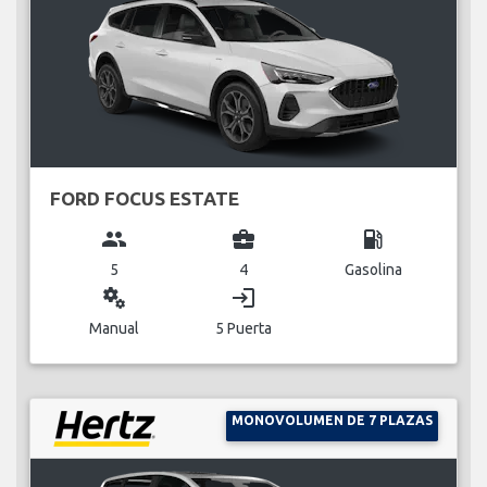
FORD FOCUS ESTATE
group
business_center
local_gas_station
5
4
Gasolina
miscellaneous_services
login
Manual
5 Puerta
MONOVOLUMEN DE 7 PLAZAS