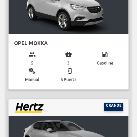
OPEL MOKKA
group
business_center
local_gas_station
5
3
Gasolina
miscellaneous_services
login
Manual
5 Puerta
GRANDE