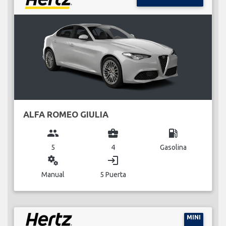
ALFA ROMEO GIULIA
group
business_center
local_gas_station
5
4
Gasolina
miscellaneous_services
login
Manual
5 Puerta
MINI