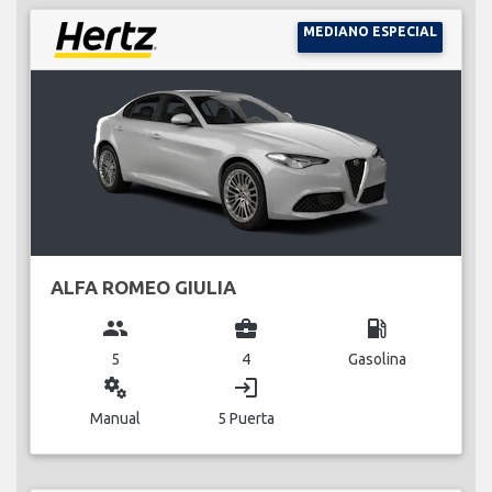
MEDIANO ESPECIAL
ALFA ROMEO GIULIA
group
business_center
local_gas_station
5
4
Gasolina
miscellaneous_services
login
Manual
5 Puerta