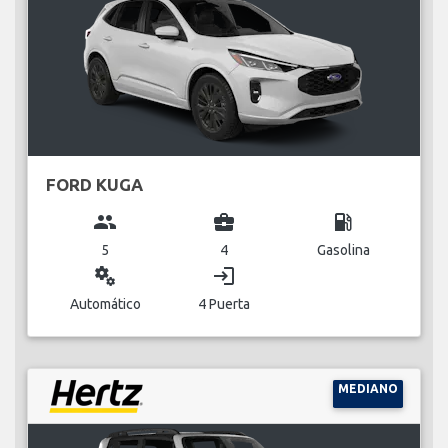
FORD KUGA
group
business_center
local_gas_station
5
4
Gasolina
miscellaneous_services
login
Automático
4 Puerta
MEDIANO