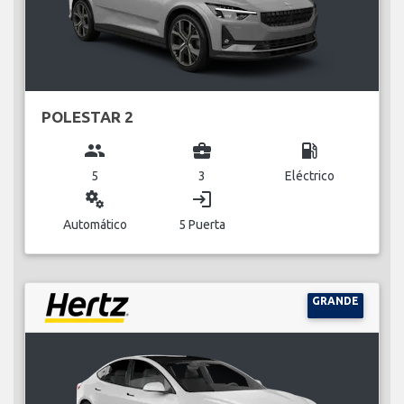
POLESTAR 2
group
business_center
local_gas_station
5
3
Eléctrico
miscellaneous_services
login
Automático
5 Puerta
GRANDE