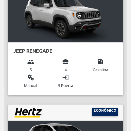
JEEP RENEGADE
group
business_center
local_gas_station
5
4
Gasolina
miscellaneous_services
login
Manual
5 Puerta
ECONÓMICO