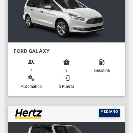
FORD GALAXY
group
business_center
local_gas_station
7
2
Gasolina
miscellaneous_services
login
Automático
5 Puerta
MEDIANO