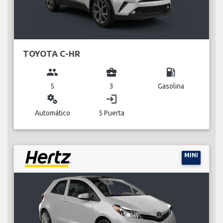
TOYOTA C-HR
group
business_center
local_gas_station
5
3
Gasolina
miscellaneous_services
login
Automático
5 Puerta
MINI