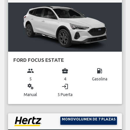
FORD FOCUS ESTATE
group
business_center
local_gas_station
5
4
Gasolina
miscellaneous_services
login
Manual
5 Puerta
MONOVOLUMEN DE 7 PLAZAS