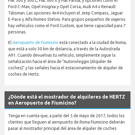
Fiat 500 y 500 L, Fiat 500 X y Fiat Panda, y opciones como el
Ford C-Max, Opel Insignia y Opel Corsa, Audi A4 o Renault
Talisman. Las opciones 4x4 incluyen el Jeep Compass, Jaguar
E-Pace y Alfa Romeo Stelvio. Para grupos pequeños de viajeros
hay vehículos como el Ford Custom, que tiene capacidad para 7
personas.
El
Aeropuerto de Fiumicino
está conectado a la ciudad de Roma,
que está a solo 30 km de distancia, a través de la Autostrada
A91. Cuando devuelvas tu vehículo, simplemente sigue la
señalización hacia el área de "Autonoleggio (Alquiler de
coches)" y las señales hacia el estacionamiento de alquiler de
coches de Hertz.
¿Dónde está el mostrador de alquileres de HERTZ
en Aeropuerto de Fiumicino?
Tenga en cuenta que, a partir del 5 de mayo de 2017, todos los
clientes que lleguen al aeropuerto de Roma Fiumicino deberán
pasar al mostrador principal del área de alquiler de coches