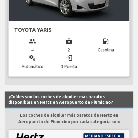
TOYOTA YARIS
group
business_center
local_gas_station
4
2
Gasolina
miscellaneous_services
login
Automático
3 Puerta
¿Cuáles son los coches de alquiler más baratos
disponibles en Hertz en Aeropuerto de Fiumicino?
Los coches de alquiler más baratos de Hertz en
Aeropuerto de Fiumicino por cada categoría son:
MEDIANO ESPECIAL