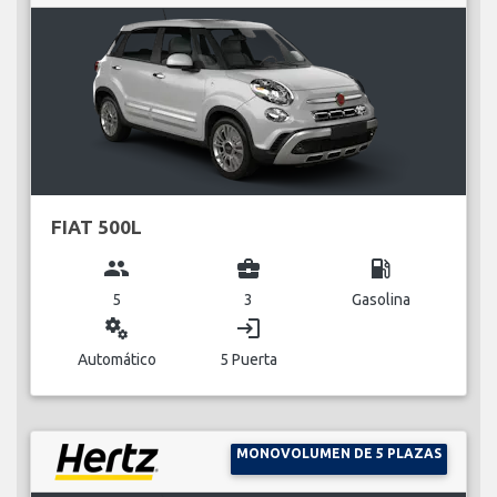
FIAT 500L
group
business_center
local_gas_station
5
3
Gasolina
miscellaneous_services
login
Automático
5 Puerta
MONOVOLUMEN DE 5 PLAZAS