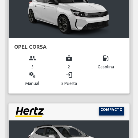
OPEL CORSA
group
business_center
local_gas_station
5
2
Gasolina
miscellaneous_services
login
Manual
5 Puerta
COMPACTO