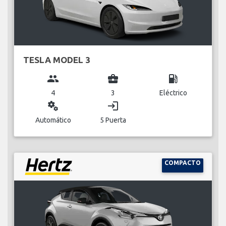
TESLA MODEL 3
group
business_center
local_gas_station
4
3
Eléctrico
miscellaneous_services
login
Automático
5 Puerta
COMPACTO