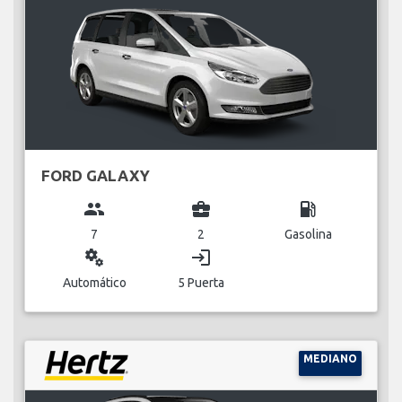
FORD GALAXY
group
business_center
local_gas_station
7
2
Gasolina
miscellaneous_services
login
Automático
5 Puerta
MEDIANO