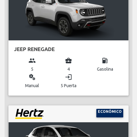
JEEP RENEGADE
group
business_center
local_gas_station
5
4
Gasolina
miscellaneous_services
login
Manual
5 Puerta
ECONÓMICO