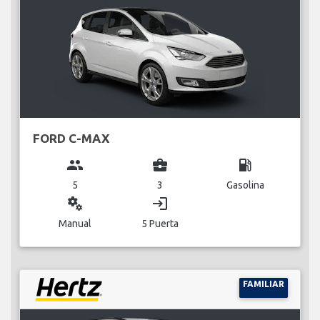
FORD C-MAX
group
business_center
local_gas_station
5
3
Gasolina
miscellaneous_services
login
Manual
5 Puerta
FAMILIAR