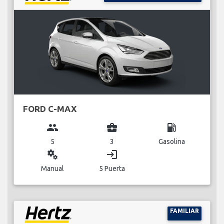
FORD C-MAX
group
business_center
local_gas_station
5
3
Gasolina
miscellaneous_services
login
Manual
5 Puerta
FAMILIAR