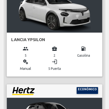
LANCIA YPSILON
group
business_center
local_gas_station
5
2
Gasolina
miscellaneous_services
login
Manual
5 Puerta
ECONÓMICO