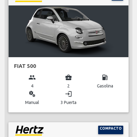
FIAT 500
group
business_center
local_gas_station
4
2
Gasolina
miscellaneous_services
login
Manual
3 Puerta
COMPACTO