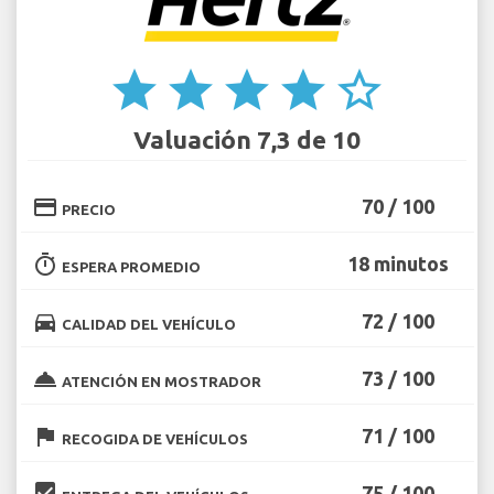
star
star
star
star
star_border
Valuación 7,3 de 10
credit_card
70 / 100
PRECIO
timer
18 minutos
ESPERA PROMEDIO
directions_car
72 / 100
CALIDAD DEL VEHÍCULO
room_service
73 / 100
ATENCIÓN EN MOSTRADOR
flag
71 / 100
RECOGIDA DE VEHÍCULOS
beenhere
75 / 100