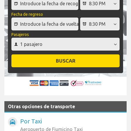
Fecha de regreso
Pasajeros
BUSCAR
Otras opciones de transporte
Por Taxi
local_taxi
Aeropuerto de Fiumicino Taxi