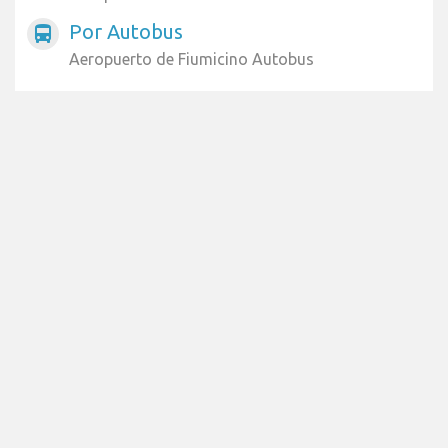
Por Autobus
directions_bus
Aeropuerto de Fiumicino Autobus