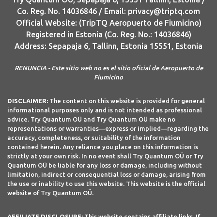
Co. Reg. No. 14036846 / Email: privacy@triptq.com
Official Website: (TripTQ Aeropuerto de Fiumicino)
Registered in Estonia (Co. Reg. No.: 14036846)
Address: Sepapaja 6, Tallinn, Estonia 15551, Estonia
RENUNCIA - Este sitio web no es el sitio oficial de Aeropuerto de
Fiumicino
DISCLAIMER:
The content on this website is provided for general
informational purposes only and is not intended as professional
advice. Try Quantum OÜ and Try Quantum OÜ make no
representations or warranties—express or implied—regarding the
accuracy, completeness, or suitability of the information
contained herein. Any reliance you place on this information is
strictly at your own risk. In no event shall Try Quantum OÜ or Try
Quantum OÜ be liable for any loss or damage, including without
limitation, indirect or consequential loss or damage, arising from
the use or inability to use this website. This website is the official
website of Try Quantum OÜ.
AFFILIATE DISCLOSURE:
This website contains affiliate links. If