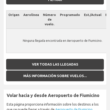
Origen
Aerolínea
Número
Programado
Est./Actual
Es
de
vuelo.
Ninguna llegada encontrada en Aeropuerto de Fiumicino.
VER TODAS LAS LLEGADAS
MÁS INFORMACIÓN SOBRE VUELOS...
Volar hacia y desde Aeropuerto de Fiumicino
Esta página proporciona información sobre los destinos a los
que se puede llegar a través de
Aeropuerto de Fiumicino
.