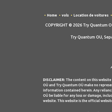
Home
vols
Location de voitures
COPYRIGHT © 2026 Try Quantum OU t
Try Quantum OU, Sepap
DISCLAIMER:
The content on this website 
OÜ and Try Quantum OÜ make no representa
information contained herein. Any reliance
OÜ be liable for any loss or damage, includ
website. This website is the official webs