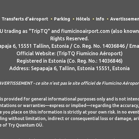
Transferts d'aéroport
Parking
Hôtels
Info
Avertisseme
rading as "TripTQ" and fiumicinoairport.com (also known a
Rights Reserved.
aja 6, 15551 Tallinn, Estonia / Co. Reg. No. 14036846 / Ema
Official Website: (TripTQ Fiumicino Aéroport)
Registered in Estonia (Co. Reg. No.: 14036846)
Address: Sepapaja 6, Tallinn, Estonia 15551, Estonia
AVERTISSEMENT - ce site n'est pas le site officiel de Fiumicino Aéropor
is provided for general informational purposes only and is not inte
tions or warranties—express or implied—regarding the accuracy, co
 you place on this information is strictly at your own risk. In no ev
ing without limitation, indirect or consequential loss or damage, aris
ite of Try Quantum OÜ.