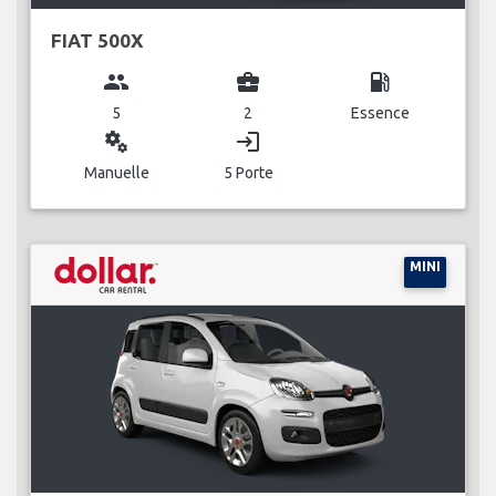
FIAT 500X
group
business_center
local_gas_station
5
2
Essence
miscellaneous_services
login
Manuelle
5 Porte
MINI