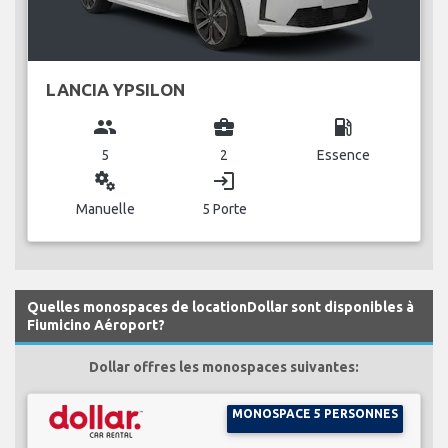
LANCIA YPSILON
group
business_center
local_gas_station
5
2
Essence
miscellaneous_services
login
Manuelle
5 Porte
Quelles monospaces de locationDollar sont disponibles à
Fiumicino Aéroport?
Dollar offres les monospaces suivantes:
MONOSPACE 5 PERSONNES