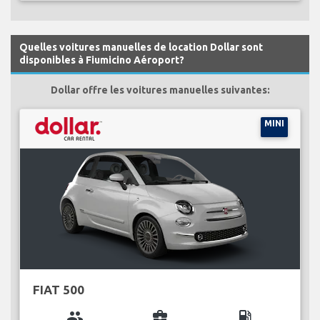
Quelles voitures manuelles de location Dollar sont
disponibles à Fiumicino Aéroport?
Dollar offre les voitures manuelles suivantes:
MINI
FIAT 500
group
business_center
local_gas_station