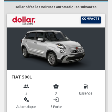
Dollar offre les voitures automatiques suivantes:
COMPACTE
FIAT 500L
group
business_center
local_gas_station
5
3
Essence
miscellaneous_services
login
Automatique
5 Porte