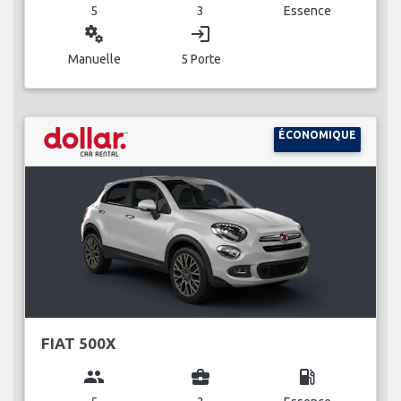
5
3
Essence
miscellaneous_services
login
Manuelle
5 Porte
ÉCONOMIQUE
FIAT 500X
group
business_center
local_gas_station