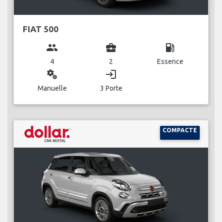
FIAT 500
group
business_center
local_gas_station
4
2
Essence
miscellaneous_services
login
Manuelle
3 Porte
COMPACTE