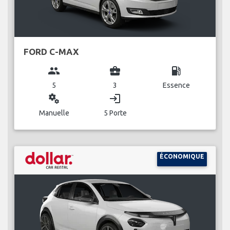
FORD C-MAX
group
business_center
local_gas_station
5
3
Essence
miscellaneous_services
login
Manuelle
5 Porte
ÉCONOMIQUE