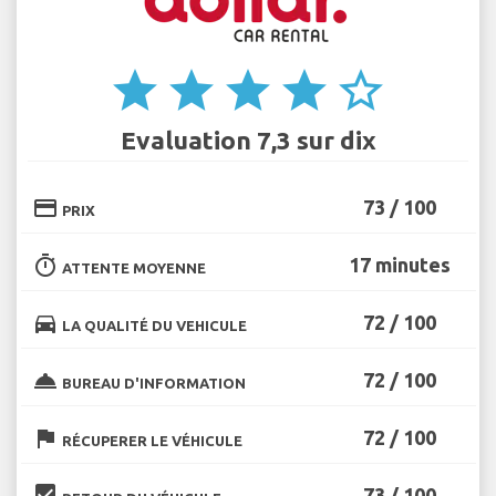
star
star
star
star
star_border
Evaluation 7,3 sur dix
credit_card
73 / 100
PRIX
timer
17 minutes
ATTENTE MOYENNE
directions_car
72 / 100
LA QUALITÉ DU VEHICULE
room_service
72 / 100
BUREAU D'INFORMATION
flag
72 / 100
RÉCUPERER LE VÉHICULE
beenhere
73 / 100