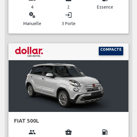
4
2
Essence
miscellaneous_services
login
Manuelle
3 Porte
COMPACTE
FIAT 500L
group
business_center
local_gas_station