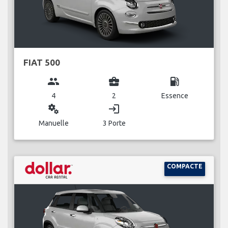
FIAT 500
group
business_center
local_gas_station
4
2
Essence
miscellaneous_services
login
Manuelle
3 Porte
COMPACTE