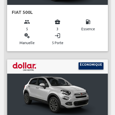
FIAT 500L
group
business_center
local_gas_station
5
3
Essence
miscellaneous_services
login
Manuelle
5 Porte
ÉCONOMIQUE