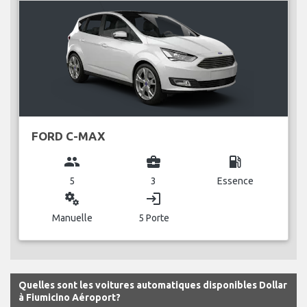
FORD C-MAX
group
business_center
local_gas_station
5
3
Essence
miscellaneous_services
login
Manuelle
5 Porte
Quelles sont les voitures automatiques disponibles Dollar
à Fiumicino Aéroport?