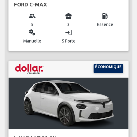
FORD C-MAX
group
business_center
local_gas_station
5
3
Essence
miscellaneous_services
login
Manuelle
5 Porte
ÉCONOMIQUE