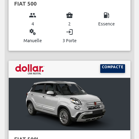
FIAT 500
group
business_center
local_gas_station
4
2
Essence
miscellaneous_services
login
Manuelle
3 Porte
COMPACTE