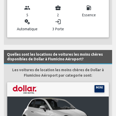
group
business_center
local_gas_station
5
2
Essence
miscellaneous_services
login
Automatique
3 Porte
Quelles sont les locations de voitures les moins chères
disponibles de Dollar à Fiumicino Aéroport?
Les voitures de location les moins chères de Dollar à
Fiumicino Aéroport par categorie sont:
MINI