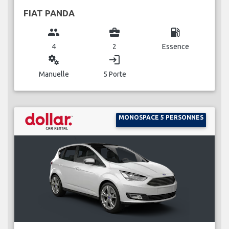
FIAT PANDA
group
business_center
local_gas_station
4
2
Essence
miscellaneous_services
login
Manuelle
5 Porte
MONOSPACE 5 PERSONNES