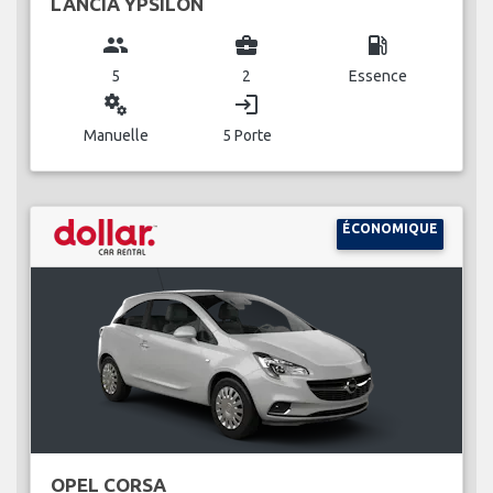
LANCIA YPSILON
group
business_center
local_gas_station
5
2
Essence
miscellaneous_services
login
Manuelle
5 Porte
ÉCONOMIQUE
OPEL CORSA