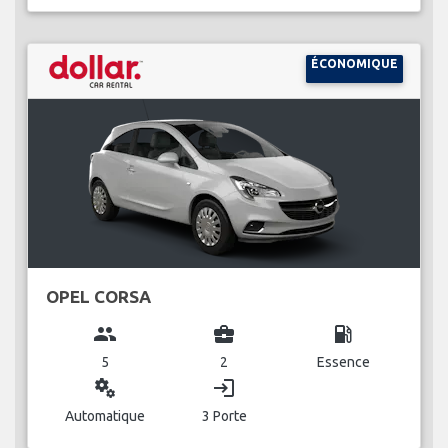
ÉCONOMIQUE
OPEL CORSA
group
business_center
local_gas_station
5
2
Essence
miscellaneous_services
login
Automatique
3 Porte