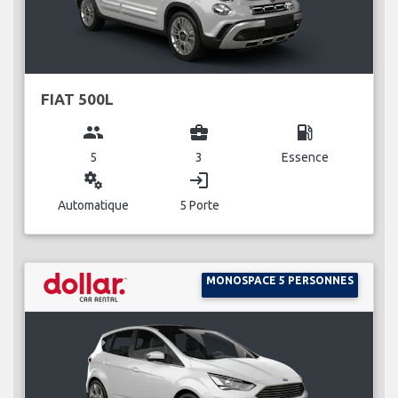
FIAT 500L
group
business_center
local_gas_station
5
3
Essence
miscellaneous_services
login
Automatique
5 Porte
MONOSPACE 5 PERSONNES