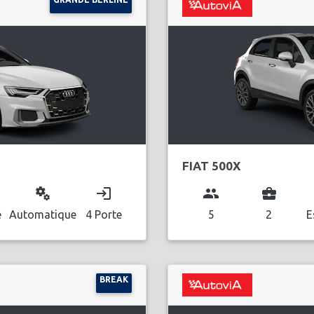
FIAT 500X
miscellaneous_services
login
group
business_center
e
Automatique
4 Porte
5
2
E
BREAK