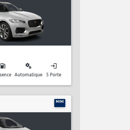
ocal_gas_station
miscellaneous_services
login
sence
Automatique
5 Porte
MINI