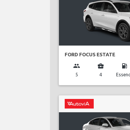
FORD FOCUS ESTATE
group
business_center
local_gas_station
5
4
Essen