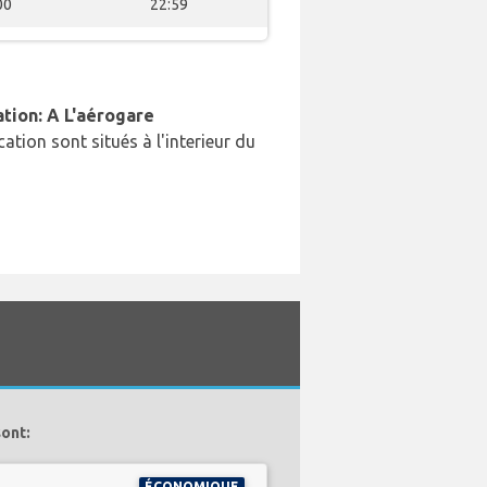
00
22:59
ation: A L'aérogare
cation sont situés à l'interieur du
sont:
ÉCONOMIQUE