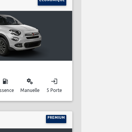
local_gas_station
miscellaneous_services
login
ssence
Manuelle
5 Porte
PREMIUM