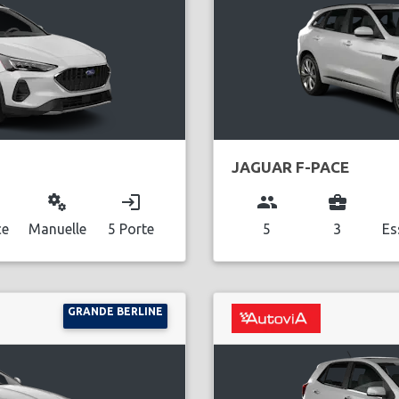
JAGUAR F-PACE
miscellaneous_services
login
group
business_center
l
ce
Manuelle
5 Porte
5
3
Es
GRANDE BERLINE