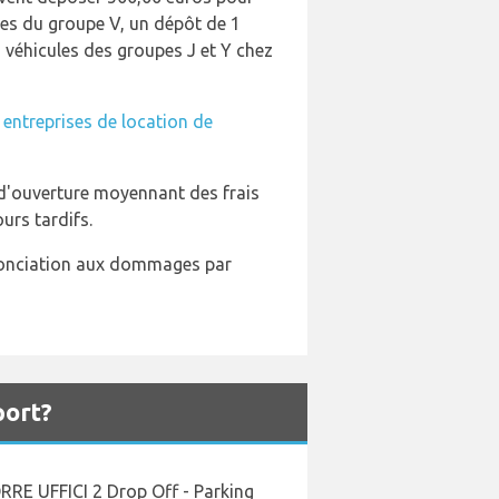
ules du groupe V, un dépôt de 1
 véhicules des groupes J et Y chez
s
entreprises de location de
s d'ouverture moyennant des frais
urs tardifs.
enonciation aux dommages par
port?
ORRE UFFICI 2 Drop Off - Parking