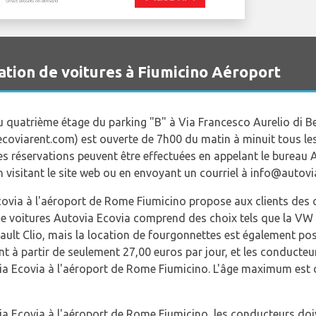
tion de voitures à Fiumicino Aéroport
 quatrième étage du parking "B" à Via Francesco Aurelio di Bel
coviarent.com) est ouverte de 7h00 du matin à minuit tous les
s réservations peuvent être effectuées en appelant le bureau
visitant le site web ou en envoyant un courriel à info@autovia
covia à l'aéroport de Rome Fiumicino propose aux clients des c
de voitures Autovia Ecovia comprend des choix tels que la VW Up
enault Clio, mais la location de fourgonnettes est également pos
 à partir de seulement 27,00 euros par jour, et les conducteu
via Ecovia à l'aéroport de Rome Fiumicino. L'âge maximum est
ia Ecovia à l'aéroport de Rome Fiumicino, les conducteurs do