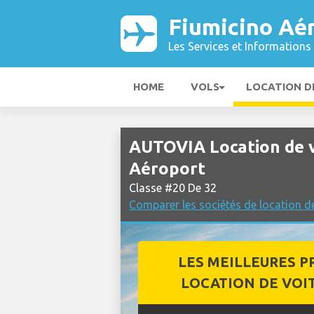
Fiumicino Aé
Les Services et Informations 
HOME
VOLS
LOCATION D
AUTOVIA Location de v
Aéroport
Classe #20 De 32
Comparer les sociétés de location d
LES MEILLEURES P
LOCATION DE VOI