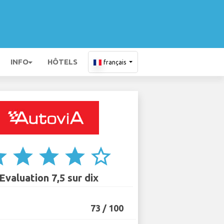
INFO
HÔTELS
français
ar
star
star
star
star_border
Evaluation 7,5 sur dix
73 / 100