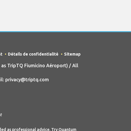
nt
Détails de confidentialité
Sitemap
s TripTQ Fiumicino Aéroport) / All
il: privacy@triptq.com
t
nded as professional advice. Try Quantum