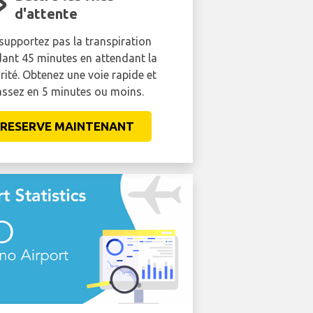
Lounge comm
d'attente
supportez pas la transpiration
Évitez les foules. Bénéficie
ant 45 minutes en attendant la
prix réduit au salon VIP de 
rité. Obtenez une voie rapide et
n'est pas aussi cher que
ssez en 5 minutes ou moins.
pensez.
RESERVE MAINTENANT
RESERVE MAINT