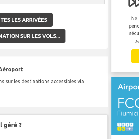
retardé ou annulé ?
Vous pouvez être éligible pour recevoir
Ne 
TES LES ARRIVÉES
jusqu'à 600 EUR de compensation par
pend
personne dans votre groupe..
sécu
ATION SUR LES VOLS...
pa
RÉCLAMEZ MAINTENANT!
 Aéroport
s sur les destinations accessibles via
l géré ?