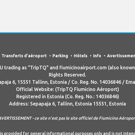
Transferts d'aéroport
Parking
Hôtels
Info
Avertisseme
rading as "TripTQ" and fiumicinoairport.com (also known a
Rights Reserved.
aja 6, 15551 Tallinn, Estonia / Co. Reg. No. 14036846 / Ema
Official Website: (TripTQ Fiumicino Aéroport)
Registered in Estonia (Co. Reg. No.: 14036846)
Address: Sepapaja 6, Tallinn, Estonia 15551, Estonia
AVERTISSEMENT - ce site n'est pas le site officiel de Fiumicino Aéropor
is provided for general informational purposes only and is not inte