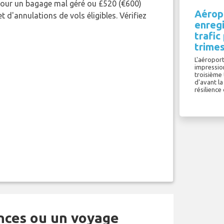
pour un bagage mal géré ou £520 (€600)
Aérop
 d'annulations de vols éligibles. Vérifiez
enregi
trafi
trimes
L'aéroport
impressio
troisième 
d'avant l
résilience 
ances ou un voyage