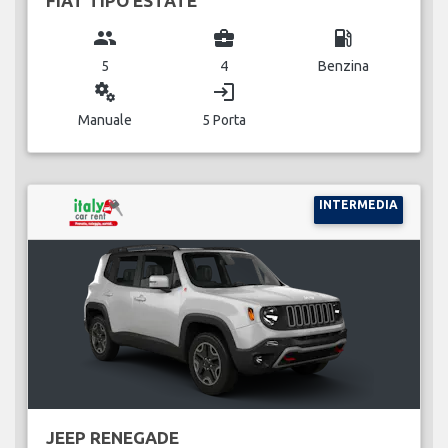
FIAT TIPO ESTATE
group
business_center
local_gas_station
5
4
Benzina
miscellaneous_services
login
Manuale
5 Porta
INTERMEDIA
JEEP RENEGADE