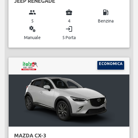
JEEP RENEGADE
group
business_center
local_gas_station
5
4
Benzina
miscellaneous_services
login
Manuale
5 Porta
ECONOMICA
MAZDA CX-3