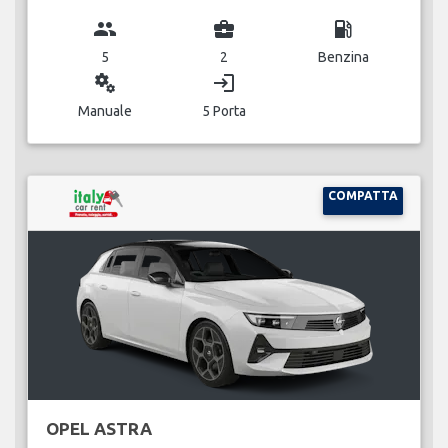
group
business_center
local_gas_station
5
2
Benzina
miscellaneous_services
login
Manuale
5 Porta
COMPATTA
OPEL ASTRA