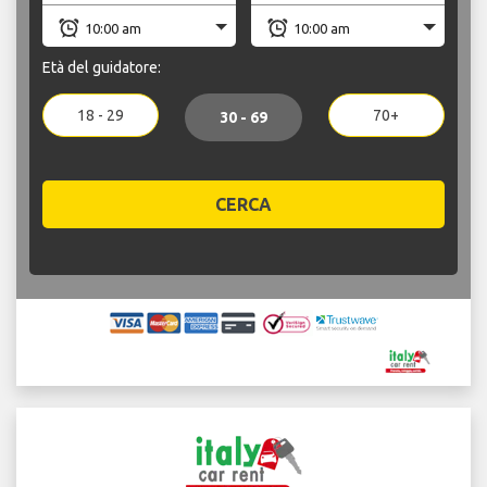
Età del guidatore:
18 - 29
70+
30 - 69
CERCA