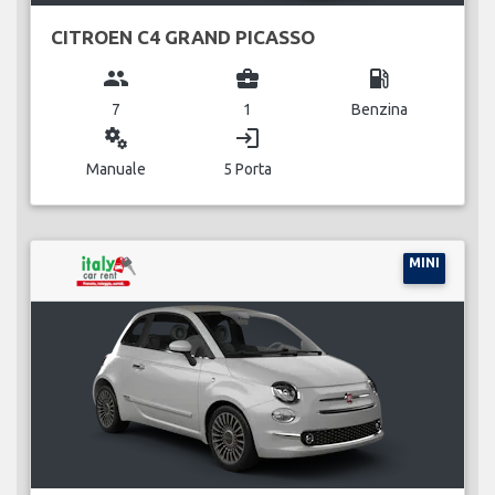
CITROEN C4 GRAND PICASSO
group
business_center
local_gas_station
7
1
Benzina
miscellaneous_services
login
Manuale
5 Porta
MINI