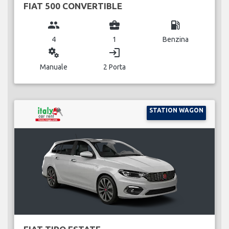
FIAT 500 CONVERTIBLE
group
business_center
local_gas_station
4
1
Benzina
miscellaneous_services
login
Manuale
2 Porta
STATION WAGON