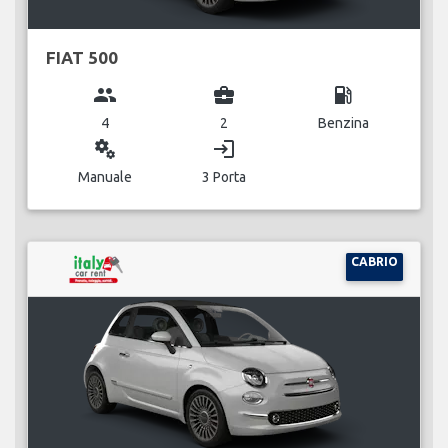
FIAT 500
group
business_center
local_gas_station
4
2
Benzina
miscellaneous_services
login
Manuale
3 Porta
CABRIO