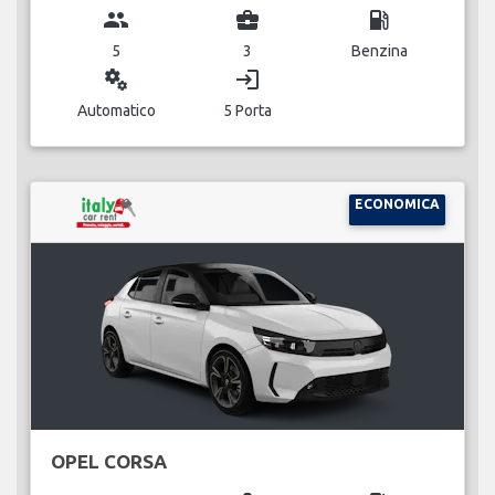
group
business_center
local_gas_station
5
3
Benzina
miscellaneous_services
login
Automatico
5 Porta
ECONOMICA
OPEL CORSA