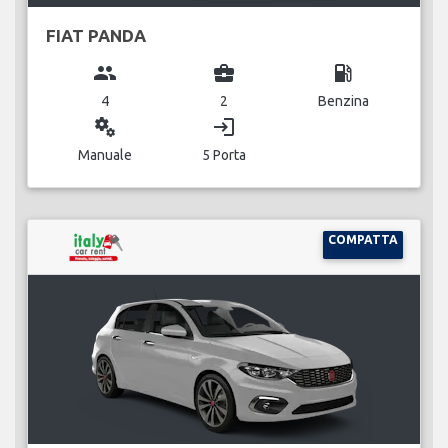
FIAT PANDA
group
business_center
local_gas_station
4
2
Benzina
miscellaneous_services
login
Manuale
5 Porta
COMPATTA