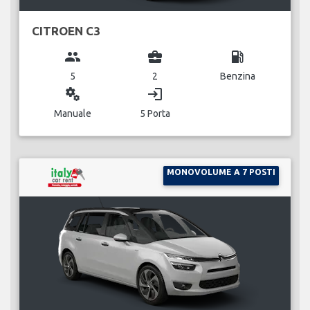
CITROEN C3
group
business_center
local_gas_station
5
2
Benzina
miscellaneous_services
login
Manuale
5 Porta
MONOVOLUME A 7 POSTI