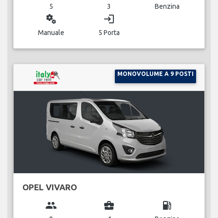
5
3
Benzina
miscellaneous_services
login
Manuale
5 Porta
MONOVOLUME A 9 POSTI
OPEL VIVARO
group
business_center
local_gas_station