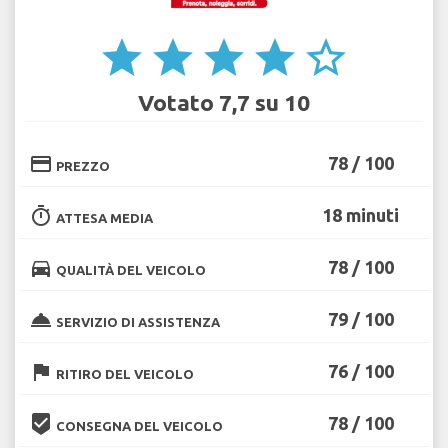
star
star
star
star
star_border
Votato 7,7 su 10
credit_card
78 / 100
PREZZO
timer
18 minuti
ATTESA MEDIA
directions_car
78 / 100
QUALITÀ DEL VEICOLO
room_service
79 / 100
SERVIZIO DI ASSISTENZA
flag
76 / 100
RITIRO DEL VEICOLO
beenhere
78 / 100
CONSEGNA DEL VEICOLO