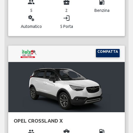
group
business_center
local_gas_station
5
2
Benzina
miscellaneous_services
login
Automatico
5 Porta
COMPATTA
OPEL CROSSLAND X
group
business_center
local_gas_station