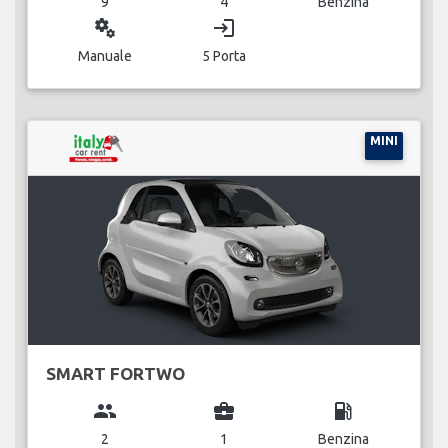
9
4
Benzina
miscellaneous_services
login
Manuale
5 Porta
MINI
SMART FORTWO
group
business_center
local_gas_station
2
1
Benzina