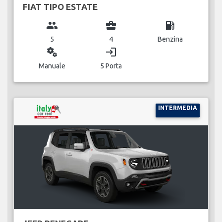
FIAT TIPO ESTATE
group
business_center
local_gas_station
5
4
Benzina
miscellaneous_services
login
Manuale
5 Porta
INTERMEDIA