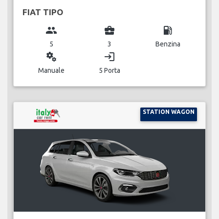
FIAT TIPO
group
business_center
local_gas_station
5
3
Benzina
miscellaneous_services
login
Manuale
5 Porta
STATION WAGON