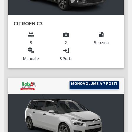
CITROEN C3
group
business_center
local_gas_station
5
2
Benzina
miscellaneous_services
login
Manuale
5 Porta
MONOVOLUME A 7 POSTI