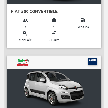
FIAT 500 CONVERTIBLE
group
business_center
local_gas_station
4
1
Benzina
miscellaneous_services
login
Manuale
2 Porta
MINI