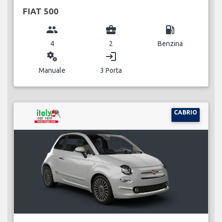
FIAT 500
group
business_center
local_gas_station
4
2
Benzina
miscellaneous_services
login
Manuale
3 Porta
CABRIO