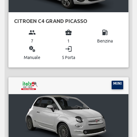
CITROEN C4 GRAND PICASSO
group
business_center
local_gas_station
7
1
Benzina
miscellaneous_services
login
Manuale
5 Porta
MINI