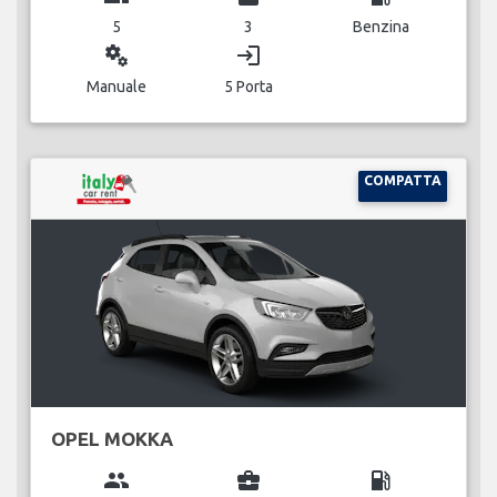
5
3
Benzina
miscellaneous_services
login
Manuale
5 Porta
COMPATTA
OPEL MOKKA
group
business_center
local_gas_station