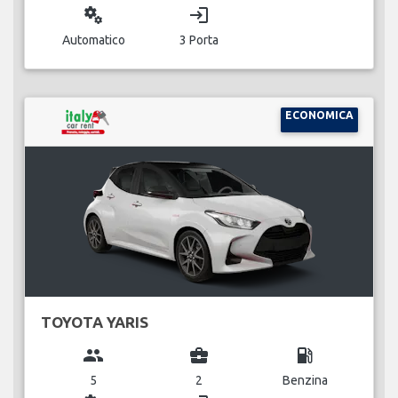
miscellaneous_services
login
Automatico
3 Porta
ECONOMICA
TOYOTA YARIS
group
business_center
local_gas_station
5
2
Benzina