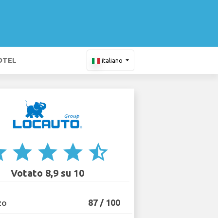
OTEL
italiano
ar
star
star
star
star_half
Votato 8,9 su 10
87 / 100
ZO