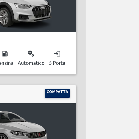
local_gas_station
miscellaneous_services
login
enzina
Automatico
5 Porta
COMPATTA