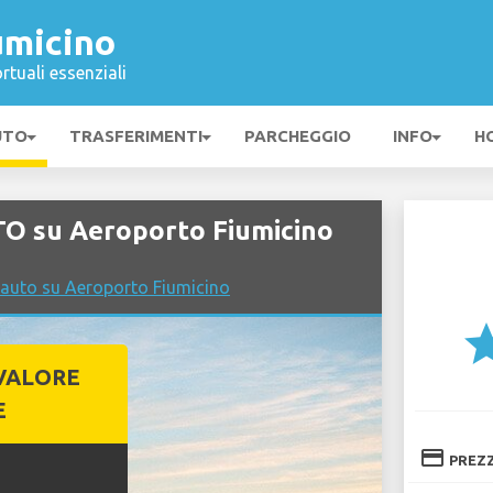
umicino
rtuali essenziali
UTO
TRASFERIMENTI
PARCHEGGIO
INFO
H
O su Aeroporto Fiumicino
 auto su Aeroporto Fiumicino
st
VALORE
E
credit_card
PREZ