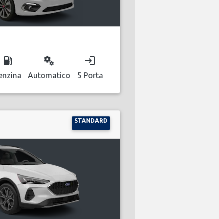
local_gas_station
miscellaneous_services
login
enzina
Automatico
5 Porta
STANDARD