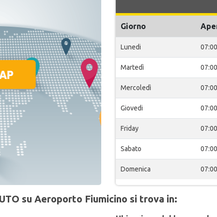
Giorno
Ape
Lunedi
07:0
Martedì
07:0
Mercoledì
07:0
Giovedi
07:0
Friday
07:0
Sabato
07:0
Domenica
07:0
UTO su Aeroporto Fiumicino si trova in: