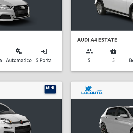
AUDI A4 ESTATE
miscellaneous_services
login
group
business_center
a
Automatico
5 Porta
5
5
B
MINI