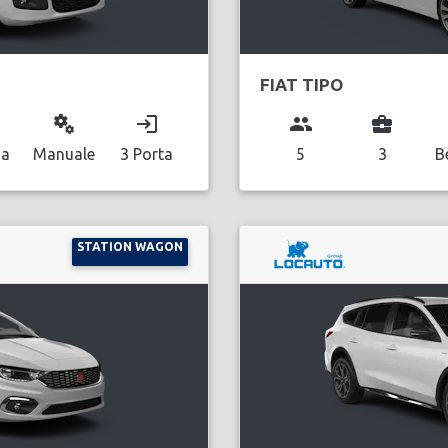
FIAT TIPO
miscellaneous_services
login
group
business_center
na
Manuale
3 Porta
5
3
B
STATION WAGON