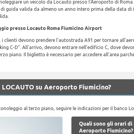
noleggiare un veicolo da Locauto presso l'Aeroporto di Roma 
di guida valida da almeno un anno intero prima della data di i
lida.
eggio presso Locauto Roma Fiumicino Airport
, i clienti devono prendere l'autostrada A91 per tornare all'aer
king C-D". All'arrivo, devono entrare nell'edificio C, dove devono
terzo piano. Il biglietto è necessario per accedere all'area parc
di LOCAUTO su Aeroporto Fiumicino?
utonoleggio al terzo piano, seguire le indicazioni per il banco L
Quali sono gli orari 
Aeroporto Fiumicino?