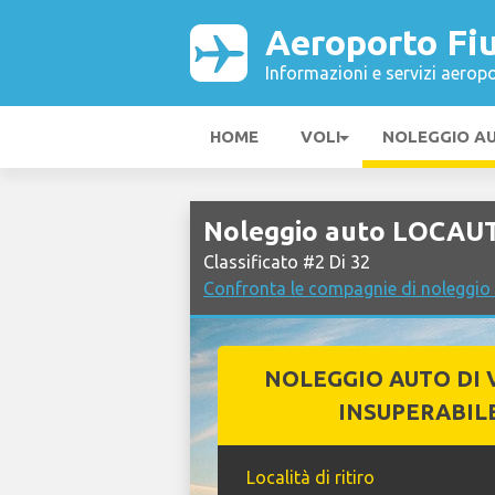
Aeroporto Fi
Informazioni e servizi aeropo
HOME
VOLI
NOLEGGIO A
Noleggio auto LOCAUT
Classificato #2 Di 32
Confronta le compagnie di noleggio
NOLEGGIO AUTO DI 
INSUPERABIL
Località di ritiro