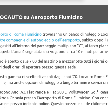
o LOCAUTO su Aeroporto Fiumicino
orto di Roma Fiumicino
troveranno un banco di noleggio Locaut
ltre compagnie di autonoleggio dell'aeroporto
, subito dopo il 
ono gestiti all'interno del parcheggio multipiano "C", al terzo p
perti. L'area è segnalata e ci vogliono circa 10 minuti per arriv
o è aperto dalle 7.00 del mattino a mezzanotte tutti i giorni de
ori degli orari di apertura presso questa sede.
sta gamma di scelte di veicoli dagli anni '70. Locauto Roma Fiu
ine, ma anche opzioni di noleggio a lungo termine e servizi di 
cludono Audi A3, Fiat Panda e Fiat 500 L, Volkswagen Golf, Ren
Skoda Octavia presso l'Aeroporto di Roma Fiumicino. Con contra
o nel prezzo indicato online. Questo prezzo include chilometra