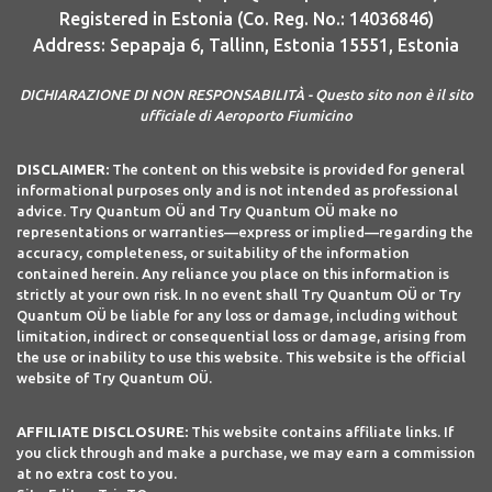
Registered in Estonia (Co. Reg. No.: 14036846)
Address: Sepapaja 6, Tallinn, Estonia 15551, Estonia
DICHIARAZIONE DI NON RESPONSABILITÀ - Questo sito non è il sito
ufficiale di Aeroporto Fiumicino
DISCLAIMER:
The content on this website is provided for general
informational purposes only and is not intended as professional
advice. Try Quantum OÜ and Try Quantum OÜ make no
representations or warranties—express or implied—regarding the
accuracy, completeness, or suitability of the information
contained herein. Any reliance you place on this information is
strictly at your own risk. In no event shall Try Quantum OÜ or Try
Quantum OÜ be liable for any loss or damage, including without
limitation, indirect or consequential loss or damage, arising from
the use or inability to use this website. This website is the official
website of Try Quantum OÜ.
AFFILIATE DISCLOSURE:
This website contains affiliate links. If
you click through and make a purchase, we may earn a commission
at no extra cost to you.