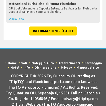
Attrazioni turistiche di Roma Fiumicino
Città del Vaticano e la Cappella Sistina, la Basilica di San Pietro e la
Cupola di San Pietro sono solo l'inizio...
Visualizza...
INFORMAZIONI PIÙ UTILI
Home
voli
Noleggio Auto
Trasferimenti
Parcheggio
Hotel
Info
Dichiarazione
Privacy
Mappa del sito
COPYRIGHT © 2026 Try Quantum OU trading as
"TripTQ" and fiumicinoairport.com (also known as
TripTQ Aeroporto Fiumicino) / All Rights Reserved.
Try Quantum OU, Sepapaja 6, 15551 Tallinn, Estonia /
Co. Reg. No. 14036846 / Email: privacy@triptq.com
Official Website: (TripTQ Aeroporto Fiumicino)