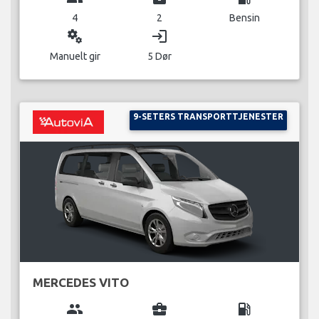
4
2
Bensin
miscellaneous_services
login
Manuelt gir
5 Dør
9-SETERS TRANSPORTTJENESTER
MERCEDES VITO
group
business_center
local_gas_station