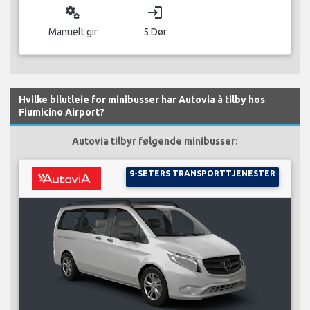
miscellaneous_services
login
Manuelt gir
5 Dør
Hvilke bilutleie for minibusser har Autovia å tilby hos
Fiumicino Airport?
Autovia tilbyr følgende minibusser:
9-SETERS TRANSPORTTJENESTER