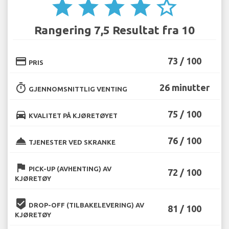
star
star
star
star
star_border
Rangering 7,5 Resultat fra 10
credit_card
73 / 100
PRIS
timer
26 minutter
GJENNOMSNITTLIG VENTING
directions_car
75 / 100
KVALITET PÅ KJØRETØYET
room_service
76 / 100
TJENESTER VED SKRANKE
flag
PICK-UP (AVHENTING) AV
72 / 100
KJØRETØY
beenhere
DROP-OFF (TILBAKELEVERING) AV
81 / 100
KJØRETØY