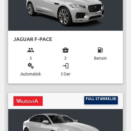
JAGUAR F-PACE
group
business_center
local_gas_station
5
3
Bensin
miscellaneous_services
login
Automatisk
5 Dør
FULL STØRRELSE