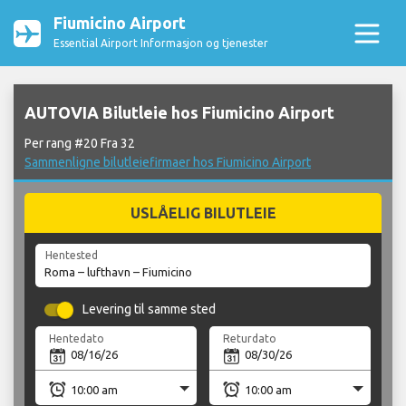
Fiumicino Airport
Essential Airport Informasjon og tjenester
AUTOVIA Bilutleie hos Fiumicino Airport
Per rang #20 Fra 32
Sammenligne bilutleiefirmaer hos Fiumicino Airport
USLÅELIG BILUTLEIE
Hentested
Levering til samme sted
Hentedato
Returdato