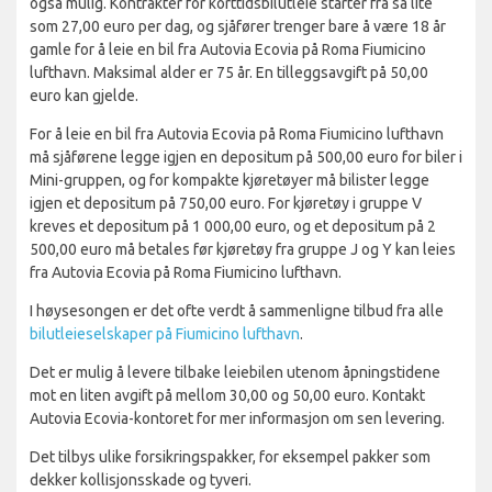
også mulig. Kontrakter for korttidsbilutleie starter fra så lite
som 27,00 euro per dag, og sjåfører trenger bare å være 18 år
gamle for å leie en bil fra Autovia Ecovia på Roma Fiumicino
lufthavn. Maksimal alder er 75 år. En tilleggsavgift på 50,00
euro kan gjelde.
For å leie en bil fra Autovia Ecovia på Roma Fiumicino lufthavn
må sjåførene legge igjen en depositum på 500,00 euro for biler i
Mini-gruppen, og for kompakte kjøretøyer må bilister legge
igjen et depositum på 750,00 euro. For kjøretøy i gruppe V
kreves et depositum på 1 000,00 euro, og et depositum på 2
500,00 euro må betales før kjøretøy fra gruppe J og Y kan leies
fra Autovia Ecovia på Roma Fiumicino lufthavn.
I høysesongen er det ofte verdt å sammenligne tilbud fra alle
bilutleieselskaper på Fiumicino lufthavn
.
Det er mulig å levere tilbake leiebilen utenom åpningstidene
mot en liten avgift på mellom 30,00 og 50,00 euro. Kontakt
Autovia Ecovia-kontoret for mer informasjon om sen levering.
Det tilbys ulike forsikringspakker, for eksempel pakker som
dekker kollisjonsskade og tyveri.