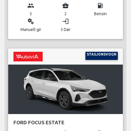
group
business_center
local_gas_station
5
2
Bensin
miscellaneous_services
login
Manuelt gir
5 Dør
STASJONSVOGN
FORD FOCUS ESTATE