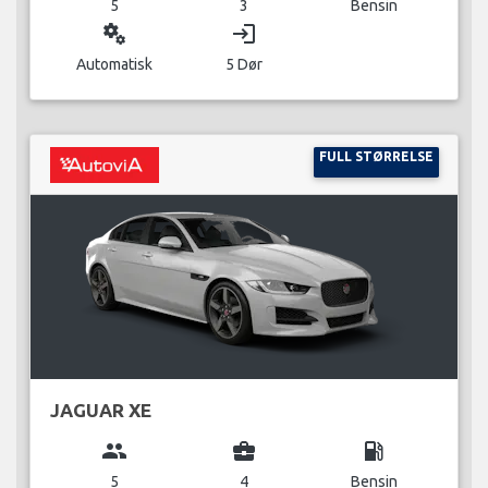
5
3
Bensin
miscellaneous_services
login
Automatisk
5 Dør
FULL STØRRELSE
JAGUAR XE
group
business_center
local_gas_station
5
4
Bensin