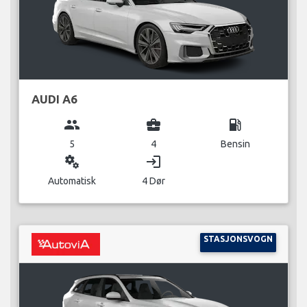
AUDI A6
group
business_center
local_gas_station
5
4
Bensin
miscellaneous_services
login
Automatisk
4 Dør
STASJONSVOGN