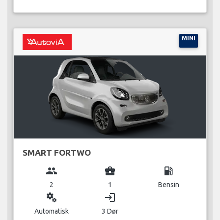
MINI
SMART FORTWO
group
business_center
local_gas_station
2
1
Bensin
miscellaneous_services
login
Automatisk
3 Dør