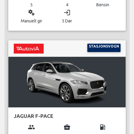
5
4
Bensin
miscellaneous_services
login
Manuelt gir
5 Dør
STASJONSVOGN
JAGUAR F-PACE
group
business_center
local_gas_station