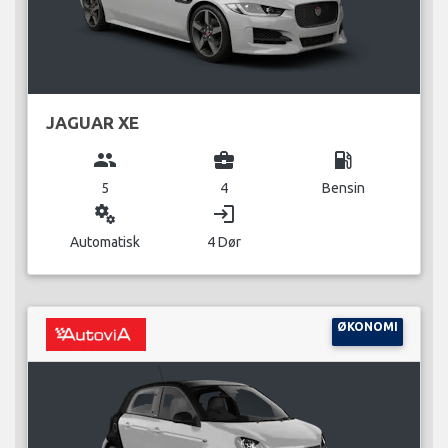
JAGUAR XE
group
business_center
local_gas_station
5
4
Bensin
miscellaneous_services
login
Automatisk
4 Dør
ØKONOMI