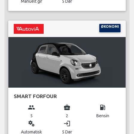
Manuelt gir
5 Dør
ØKONOMI
SMART FORFOUR
group
business_center
local_gas_station
5
2
Bensin
miscellaneous_services
login
Automatisk
5 Dør