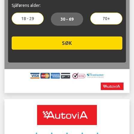
Sjåførens alder:
18 - 29
70+
30 - 69
SØK