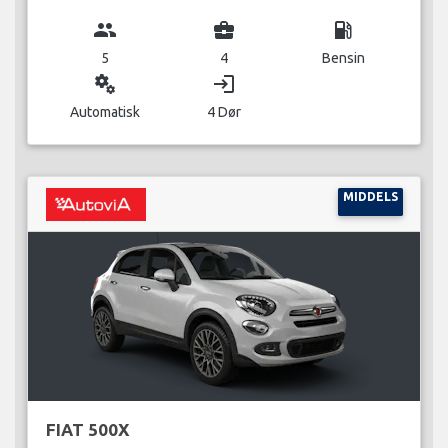
group
business_center
local_gas_station
5
4
Bensin
miscellaneous_services
login
Automatisk
4 Dør
MIDDELS
FIAT 500X