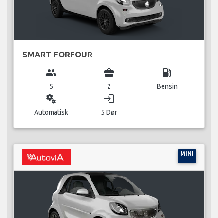
SMART FORFOUR
group
business_center
local_gas_station
5
2
Bensin
miscellaneous_services
login
Automatisk
5 Dør
MINI