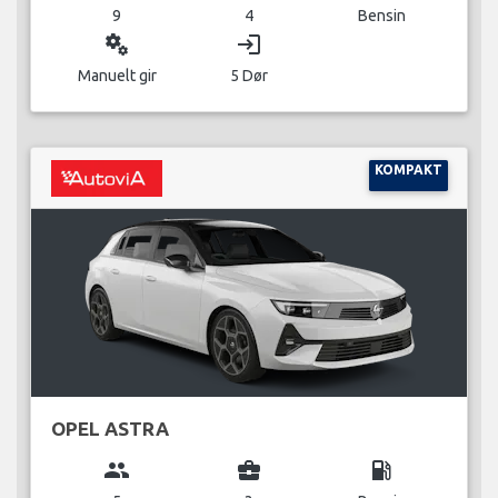
9
4
Bensin
miscellaneous_services
login
Manuelt gir
5 Dør
KOMPAKT
OPEL ASTRA
group
business_center
local_gas_station