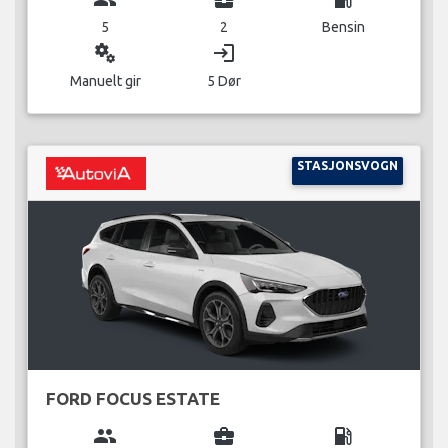
5
2
Bensin
miscellaneous_services
login
Manuelt gir
5 Dør
STASJONSVOGN
FORD FOCUS ESTATE
group
business_center
local_gas_station