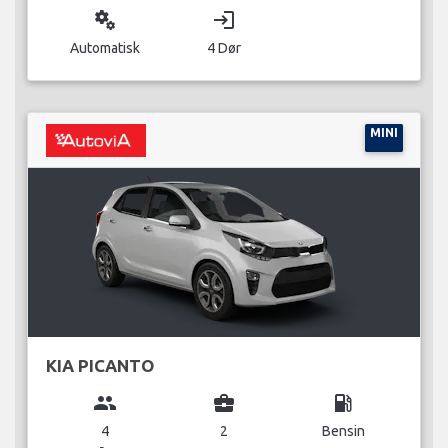
miscellaneous_services
login
Automatisk
4 Dør
MINI
KIA PICANTO
group
business_center
local_gas_station
4
2
Bensin