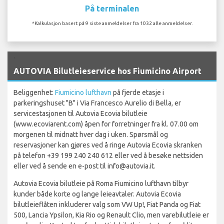
På terminalen
*Kalkulasjon basert på 9 siste anmeldelser fra 1032 alle anmeldelser.
`
AUTOVIA Bilutleieservice hos Fiumicino Airport
Beliggenhet:
Fiumicino lufthavn
på fjerde etasje i
parkeringshuset "B" i Via Francesco Aurelio di Bella, er
servicestasjonen til Autovia Ecovia bilutleie
(www.ecoviarent.com) åpen for forretninger fra kl. 07.00 om
morgenen til midnatt hver dag i uken. Spørsmål og
reservasjoner kan gjøres ved å ringe Autovia Ecovia skranken
på telefon +39 199 240 240 612 eller ved å besøke nettsiden
eller ved å sende en e-post til info@autovia.it.
Autovia Ecovia bilutleie på Roma Fiumicino lufthavn tilbyr
kunder både korte og lange leieavtaler. Autovia Ecovia
bilutleieflåten inkluderer valg som VW Up!, Fiat Panda og Fiat
500, Lancia Ypsilon, Kia Rio og Renault Clio, men varebilutleie er