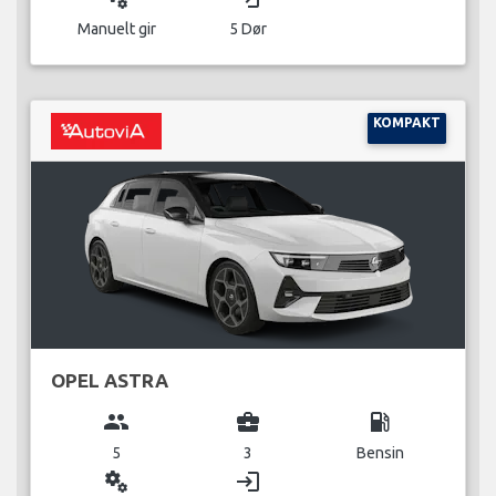
Manuelt gir
5 Dør
KOMPAKT
OPEL ASTRA
group
business_center
local_gas_station
5
3
Bensin
miscellaneous_services
login