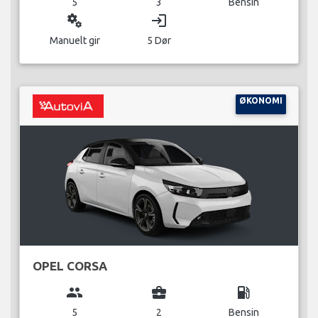
5
3
Bensin
miscellaneous_services
login
Manuelt gir
5 Dør
ØKONOMI
OPEL CORSA
group
business_center
local_gas_station
5
2
Bensin