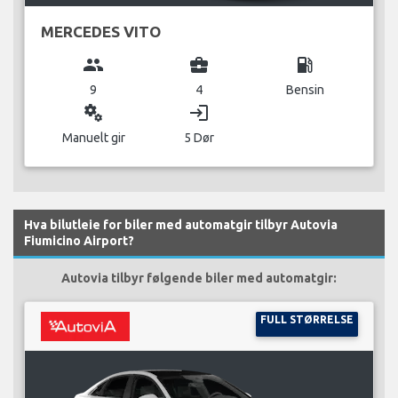
MERCEDES VITO
group
business_center
local_gas_station
9
4
Bensin
miscellaneous_services
login
Manuelt gir
5 Dør
Hva bilutleie for biler med automatgir tilbyr Autovia
Fiumicino Airport?
Autovia tilbyr følgende biler med automatgir:
FULL STØRRELSE