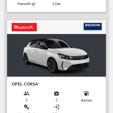
Manuelt gir
5 Dør
ØKONOMI
OPEL CORSA
group
business_center
local_gas_station
5
2
Bensin
miscellaneous_services
login