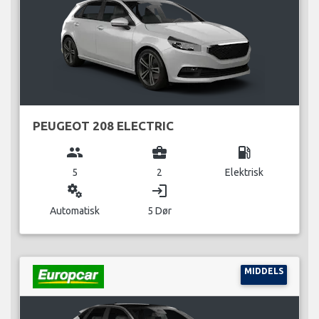
PEUGEOT 208 ELECTRIC
group
business_center
local_gas_station
5
2
Elektrisk
miscellaneous_services
login
Automatisk
5 Dør
MIDDELS