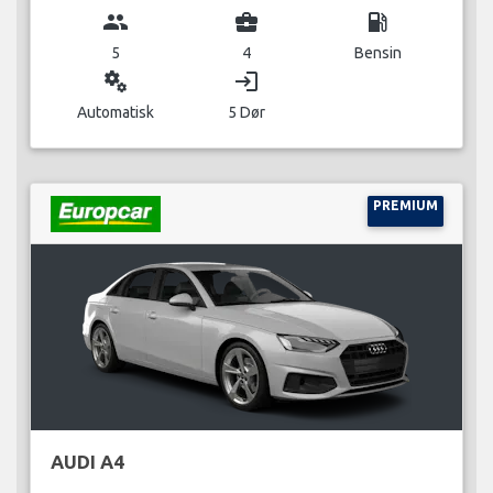
group
business_center
local_gas_station
5
4
Bensin
miscellaneous_services
login
Automatisk
5 Dør
PREMIUM
AUDI A4