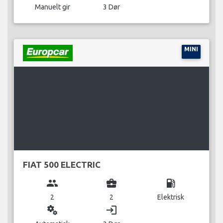
Manuelt gir
3 Dør
MINI
FIAT 500 ELECTRIC
group
business_center
local_gas_station
2
2
Elektrisk
miscellaneous_services
login