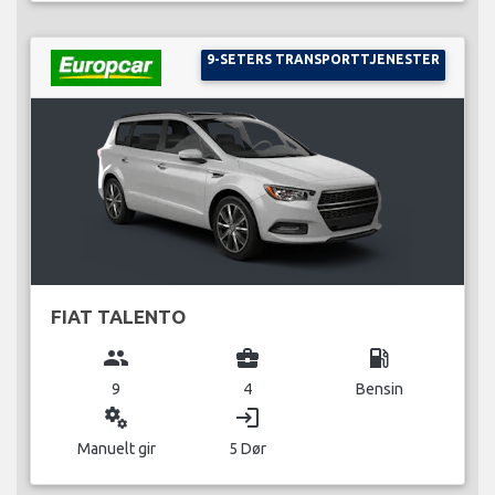
9-SETERS TRANSPORTTJENESTER
FIAT TALENTO
group
business_center
local_gas_station
9
4
Bensin
miscellaneous_services
login
Manuelt gir
5 Dør