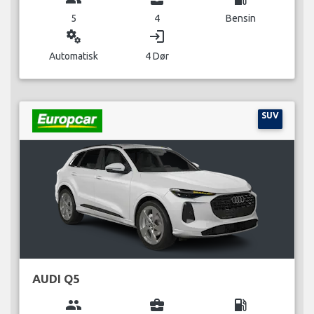
5
4
Bensin
miscellaneous_services
login
Automatisk
4 Dør
SUV
AUDI Q5
group
business_center
local_gas_station