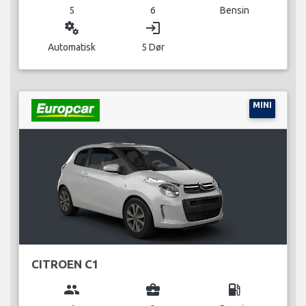
5
6
Bensin
miscellaneous_services
login
Automatisk
5 Dør
MINI
CITROEN C1
group
business_center
local_gas_station