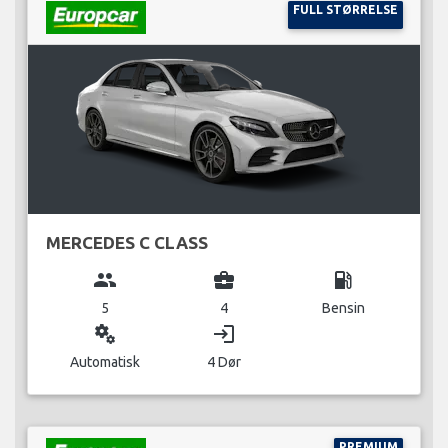
FULL STØRRELSE
MERCEDES C CLASS
group
business_center
local_gas_station
5
4
Bensin
miscellaneous_services
login
Automatisk
4 Dør
PREMIUM