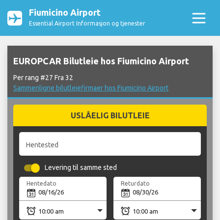
Fiumicino Airport
Essential Airport Informasjon og tjenester
EUROPCAR Bilutleie hos Fiumicino Airport
Per rang #27 Fra 32
Sammenligne bilutleiefirmaer hos Fiumicino Airport
USLÅELIG BILUTLEIE
Hentested
Levering til samme sted
Hentedato
Returdato