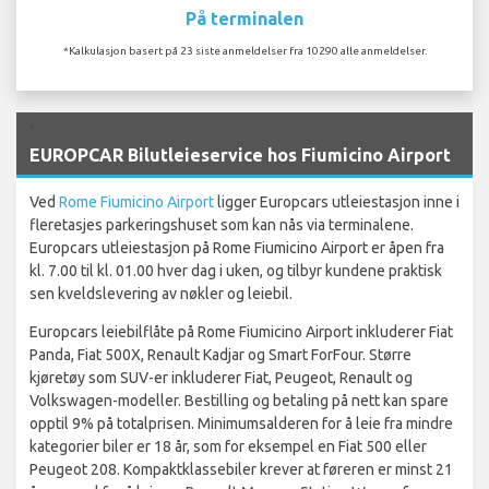
På terminalen
*Kalkulasjon basert på 23 siste anmeldelser fra 10290 alle anmeldelser.
`
EUROPCAR Bilutleieservice hos Fiumicino Airport
Ved
Rome Fiumicino Airport
ligger Europcars utleiestasjon inne i
fleretasjes parkeringshuset som kan nås via terminalene.
Europcars utleiestasjon på Rome Fiumicino Airport er åpen fra
kl. 7.00 til kl. 01.00 hver dag i uken, og tilbyr kundene praktisk
sen kveldslevering av nøkler og leiebil.
Europcars leiebilflåte på Rome Fiumicino Airport inkluderer Fiat
Panda, Fiat 500X, Renault Kadjar og Smart ForFour. Større
kjøretøy som SUV-er inkluderer Fiat, Peugeot, Renault og
Volkswagen-modeller. Bestilling og betaling på nett kan spare
opptil 9% på totalprisen. Minimumsalderen for å leie fra mindre
kategorier biler er 18 år, som for eksempel en Fiat 500 eller
Peugeot 208. Kompaktklassebiler krever at føreren er minst 21