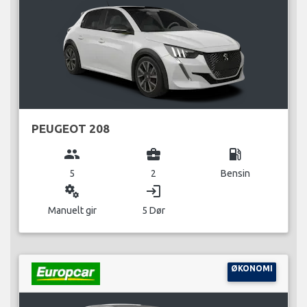
PEUGEOT 208
group
business_center
local_gas_station
5
2
Bensin
miscellaneous_services
login
Manuelt gir
5 Dør
ØKONOMI