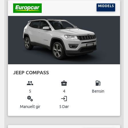
MIDDELS
JEEP COMPASS
group
business_center
local_gas_station
5
4
Bensin
miscellaneous_services
login
Manuelt gir
5 Dør