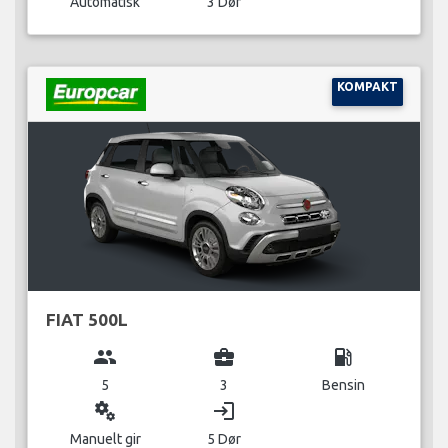
Automatisk
3 Dør
KOMPAKT
FIAT 500L
group
business_center
local_gas_station
5
3
Bensin
miscellaneous_services
login
Manuelt gir
5 Dør