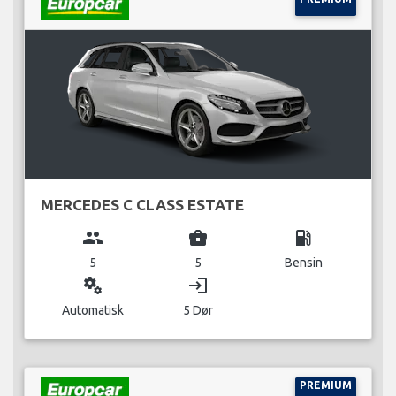
MERCEDES C CLASS ESTATE
group
business_center
local_gas_station
5
5
Bensin
miscellaneous_services
login
Automatisk
5 Dør
PREMIUM