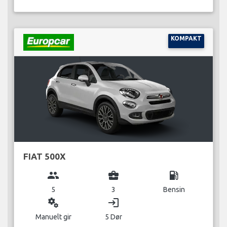
KOMPAKT
FIAT 500X
group
business_center
local_gas_station
5
3
Bensin
miscellaneous_services
login
Manuelt gir
5 Dør