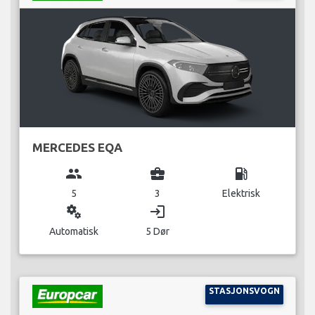
MERCEDES EQA
group
business_center
local_gas_station
5
3
Elektrisk
miscellaneous_services
login
Automatisk
5 Dør
STASJONSVOGN