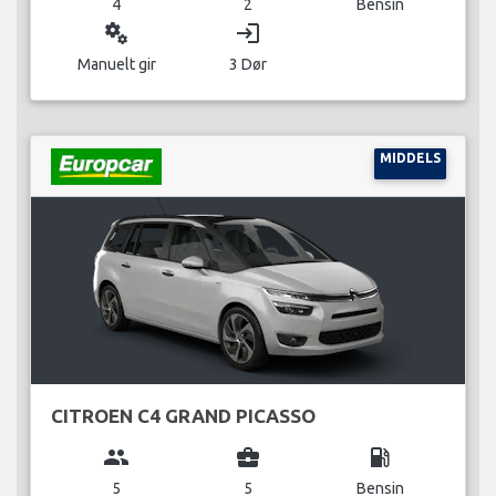
4
2
Bensin
miscellaneous_services
login
Manuelt gir
3 Dør
MIDDELS
CITROEN C4 GRAND PICASSO
group
business_center
local_gas_station
5
5
Bensin