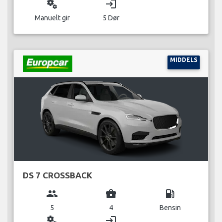
miscellaneous_services
login
Manuelt gir
5 Dør
MIDDELS
DS 7 CROSSBACK
group
business_center
local_gas_station
5
4
Bensin
miscellaneous_services
login