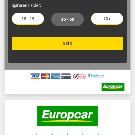
Sjåførens alder:
18 - 29
70+
30 - 69
SØK