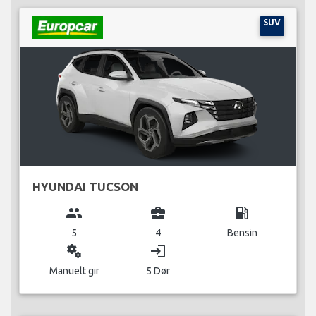
SUV
HYUNDAI TUCSON
group
business_center
local_gas_station
5
4
Bensin
miscellaneous_services
login
Manuelt gir
5 Dør