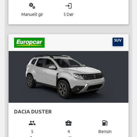
miscellaneous_services
login
Manuelt gir
5 Dør
SUV
DACIA DUSTER
group
business_center
local_gas_station
5
4
Bensin