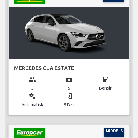
MERCEDES CLA ESTATE
group
business_center
local_gas_station
5
5
Bensin
miscellaneous_services
login
Automatisk
5 Dør
MIDDELS