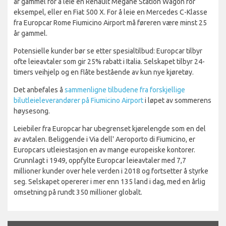
år gammel for å leie en Renault Megane Station Wagon for
eksempel, eller en Fiat 500 X. For å leie en Mercedes C-Klasse
fra Europcar Rome Fiumicino Airport må føreren være minst 25
år gammel.
Potensielle kunder bør se etter spesialtilbud: Europcar tilbyr
ofte leieavtaler som gir 25% rabatt i Italia. Selskapet tilbyr 24-
timers veihjelp og en flåte bestående av kun nye kjøretøy.
Det anbefales å
sammenligne tilbudene fra forskjellige
bilutleieleverandører på Fiumicino Airport
i løpet av sommerens
høysesong.
Leiebiler fra Europcar har ubegrenset kjørelengde som en del
av avtalen. Beliggende i Via dell' Aeroporto di Fiumicino, er
Europcars utleiestasjon en av mange europeiske kontorer.
Grunnlagt i 1949, oppfylte Europcar leieavtaler med 7,7
millioner kunder over hele verden i 2018 og fortsetter å styrke
seg. Selskapet opererer i mer enn 135 land i dag, med en årlig
omsetning på rundt 350 millioner globalt.