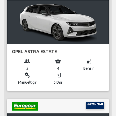
OPEL ASTRA ESTATE
group
business_center
local_gas_station
5
4
Bensin
miscellaneous_services
login
Manuelt gir
5 Dør
ØKONOMI