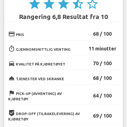
star
star
star
star_half
star_border
Rangering 6,8 Resultat fra 10
credit_card
68 / 100
PRIS
timer
11 minutter
GJENNOMSNITTLIG VENTING
directions_car
70 / 100
KVALITET PÅ KJØRETØYET
room_service
68 / 100
TJENESTER VED SKRANKE
flag
PICK-UP (AVHENTING) AV
64 / 100
KJØRETØY
beenhere
DROP-OFF (TILBAKELEVERING) AV
69 / 100
KJØRETØY