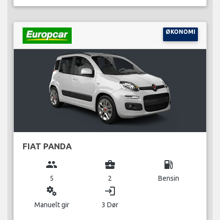
ØKONOMI
FIAT PANDA
group
business_center
local_gas_station
5
2
Bensin
miscellaneous_services
login
Manuelt gir
3 Dør