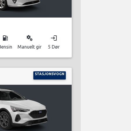
local_gas_station
miscellaneous_services
login
Bensin
Manuelt gir
5 Dør
STASJONSVOGN