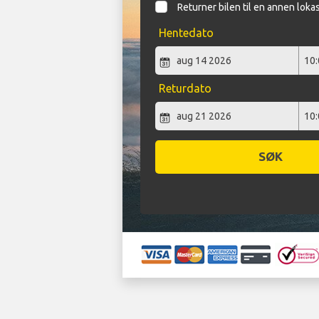
Returner bilen til en annen loka
Hentedato
Returdato
SØK