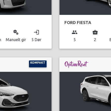
FORD FIESTA
miscellaneous_services
login
group
business_center
n
Manuelt gir
5 Dør
5
2
KOMPAKT