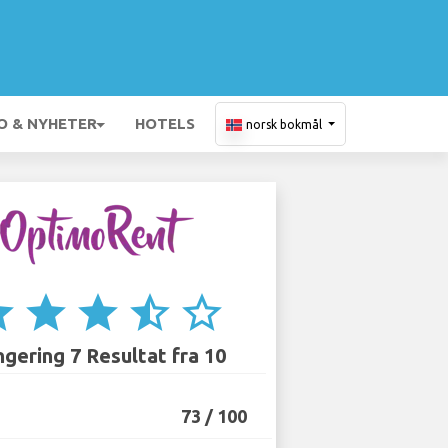
O & NYHETER
HOTELS
norsk bokmål
ar
star
star
star_half
star_border
gering 7 Resultat fra 10
73 / 100