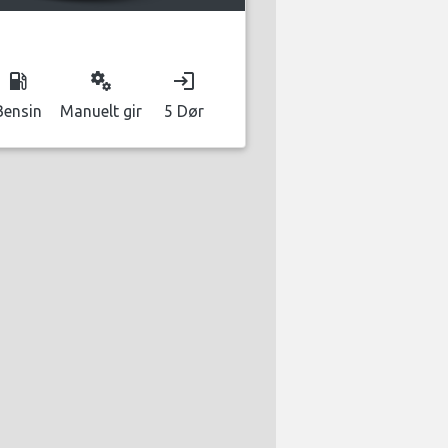
local_gas_station
miscellaneous_services
login
Bensin
Manuelt gir
5 Dør