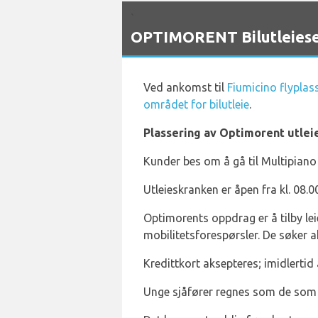
`
OPTIMORENT Bilutleieser
Ved ankomst til
Fiumicino flyplas
området for bilutleie
.
Plassering av Optimorent utlei
Kunder bes om å gå til Multipiano
Utleieskranken er åpen fra kl. 08.00 
Optimorents oppdrag er å tilby lei
mobilitetsforespørsler. De søker a
Kredittkort aksepteres; imidlertid
Unge sjåfører regnes som de som 