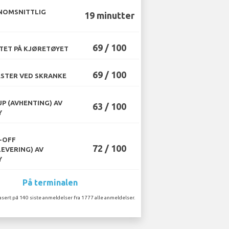
NOMSNITTLIG
19 minutter
69 / 100
TET PÅ KJØRETØYET
69 / 100
STER VED SKRANKE
UP (AVHENTING) AV
63 / 100
Y
-OFF
72 / 100
LEVERING) AV
Y
På terminalen
asert på 140 siste anmeldelser fra 1777 alle anmeldelser.