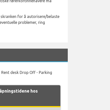
ritiske førerkortinnehavere må
i skranken for å autorisere/belaste
ventuelle problemer, ring
 Rent desk Drop Off - Parking
pningstidene hos