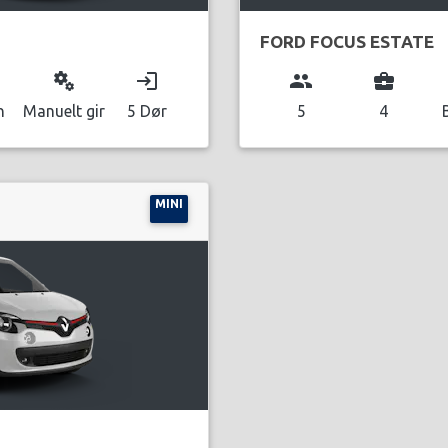
FORD FOCUS ESTATE
miscellaneous_services
login
group
business_center
n
Manuelt gir
5 Dør
5
4
MINI