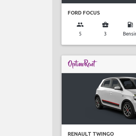
FORD FOCUS
group
business_center
local_gas_station
5
3
Bensi
RENAULT TWINGO