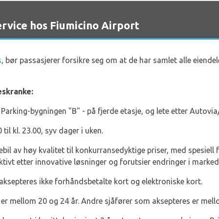
vice hos Fiumicino Airport
s
, bør passasjerer forsikre seg om at de har samlet alle eiendele
eskranke:
 Parking-bygningen "B" - på fjerde etasje, og lete etter Autov
til kl. 23.00, syv dager i uken.
ebil av høy kvalitet til konkurransedyktige priser, med spesie
ktivt etter innovative løsninger og forutsier endringer i marked
 aksepteres ikke forhåndsbetalte kort og elektroniske kort.
er mellom 20 og 24 år. Andre sjåfører som aksepteres er mell