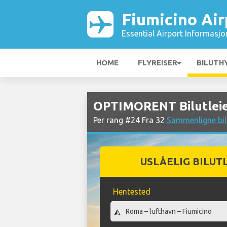
Fiumicino Air
Essential Airport Informasjo
HOME
FLYREISER
BILUTH
OPTIMORENT Bilutleie 
Per rang #24 Fra 32
Sammenligne bilu
USLÅELIG BILUT
Hentested