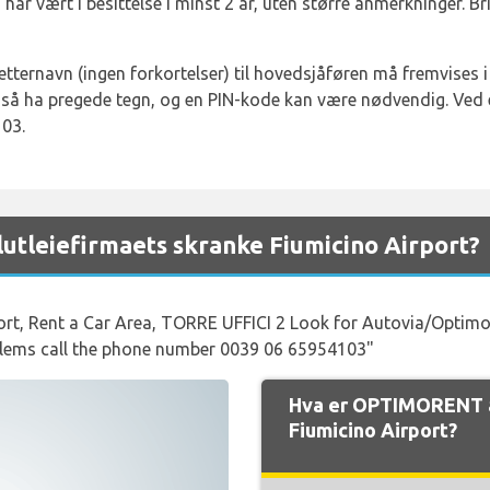
 har vært i besittelse i minst 2 år, uten større anmerkninger. B
 etternavn (ingen forkortelser) til hovedsjåføren må fremvises 
så ha pregede tegn, og en PIN-kode kan være nødvendig. Ved e
03.
tleiefirmaets skranke Fiumicino Airport?
ort, Rent a Car Area, TORRE UFFICI 2 Look for Autovia/Optimo
oblems call the phone number 0039 06 65954103"
Hva er OPTIMORENT å
Fiumicino Airport?