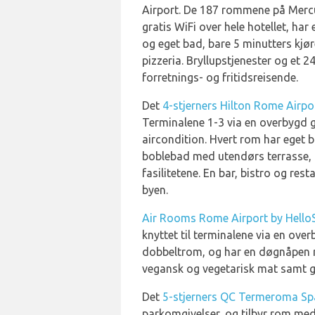
Airport. De 187 rommene på Mercure 
gratis WiFi over hele hotellet, ha
og eget bad, bare 5 minutters kjø
pizzeria. Bryllupstjenester og et 2
forretnings- og fritidsreisende.
Det
4-stjerners Hilton Rome Airpo
Terminalene 1-3 via en overbygd g
aircondition. Hvert rom har eget ba
boblebad med utendørs terrasse, t
fasilitetene. En bar, bistro og res
byen.
Air Rooms Rome Airport by HelloSk
knyttet til terminalene via en ove
dobbeltrom, og har en døgnåpen res
vegansk og vegetarisk mat samt g
Det
5-stjerners QC Termeroma Sp
parkomgivelser, og tilbyr rom med