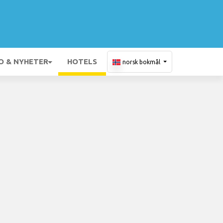
O & NYHETER
HOTELS
norsk bokmål