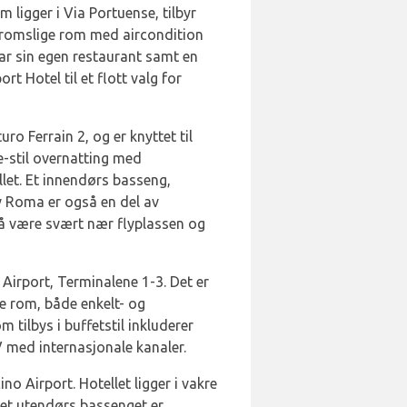
 ligger i Via Portuense, tilbyr
og romslige rom med aircondition
har sin egen restaurant samt en
t Hotel til et flott valg for
o Ferrain 2, og er knyttet til
e-stil overnatting med
llet. Et innendørs basseng,
v Roma er også en del av
er å være svært nær flyplassen og
 Airport, Terminalene 1-3. Det er
ne rom, både enkelt- og
tilbys i buffetstil inkluderer
 med internasjonale kanaler.
o Airport. Hotellet ligger i vakre
Det utendørs bassenget er