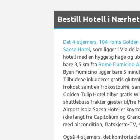
Bestill Hotell i Nærhe
Det 4-stjerners, 104-roms Golden 
Sacsa Hotel
, som ligger i Via dell
hotell med en hyggelig hage og u
bare 3,5 km fra
Rome Fiumicino Ai
Byen Fiumicino ligger bare 5 minutt
Tilbudene inkluderer gratis gluten
frokost samt en frokostbuffé, samt
Golden Tulip Hotel tilbyr gratis WiF
shuttlebuss frakter gjester til/fr
Airport Isola Sacsa Hotel er knytte
ikke langt fra Capitolium og Gran
med aircondition, flatskjerm-TV, 
Også 4-stjerners, det komfortab