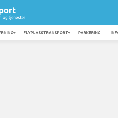
port
n og tjenester
YRNING
FLYPLASSTRANSPORT
PARKERING
INF