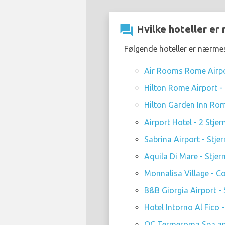
question_answer
Hvilke hoteller er
Følgende hoteller er nærmes
Air Rooms Rome Airpor
Hilton Rome Airport - 
Hilton Garden Inn Rome
Airport Hotel - 2 Stjer
Sabrina Airport - Stjer
Aquila Di Mare - Stjer
Monnalisa Village - Co
B&B Giorgia Airport - 
Hotel Intorno Al Fico -
QC Termeroma Spa and