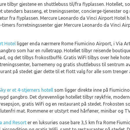
tilbyr gjestene en shuttlebuss til/fra flyplassen. Hotellet, som
r et utendørs basseng, et treningssenter, concierge-tjenester 
retur fra flyplassen. Mercure Leonardo da Vinci Airport Hotel 
4-timers forretningssenter gjør Mercure Leonardo da Vinci Airpor
rt Hotel
ligger enda nærmere Rome Fiumicino Airport, i Via Artur
angbro som har en rulletrapp. Hotellet tilbyr reisende boutiqu
d, og det tilbys frokostbuffé. Gratis WiFi tilbys over hele hote
reningssenter, barnemeny og gratis shuttlebuss til sentrum a
taurant på stedet gjør dette til et flott valg for alle som treng
y er et 4-stjerners hotell
som ligger direkte inne på Fiumicino
rbygd gangbro. Det dyrevennlige hotellet tilbyr røykfrie, moder
epsjon, gratis WiFi og en restaurant på stedet. Frokosten som 
lutenfri mat. Rommene er utstyrt med hårføner, minibar og TV
a and Resort
er en luksuriøs oase bare 3,5 km fra Rome Fiumicin
 aircondition og gratis WiFi, samt to restauranter på stedet. 