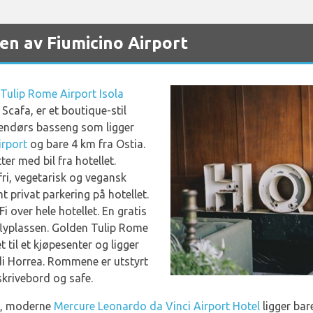
ten av Fiumicino Airport
Tulip Rome Airport Isola
a Scafa, er et boutique-stil
tendørs basseng som ligger
rport
og bare 4 km fra Ostia.
er med bil fra hotellet.
fri, vegetarisk og vegansk
 privat parkering på hotellet.
i over hele hotellet. En gratis
a flyplassen. Golden Tulip Rome
t til et kjøpesenter og ligger
di Horrea. Rommene er utstyrt
skrivebord og safe.
le, moderne
Mercure Leonardo da Vinci Airport Hotel
ligger bar