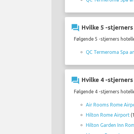
question_answer
Hvilke 5 -stjerners
Følgende 5 -stjerners hotel
QC Termeroma Spa an
question_answer
Hvilke 4 -stjerners
Følgende 4 -stjerners hotel
Air Rooms Rome Airpo
Hilton Rome Airport
(1
Hilton Garden Inn Rom