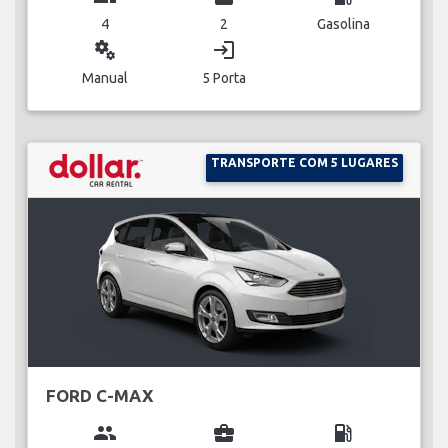
4
2
Gasolina
miscellaneous_services
login
Manual
5 Porta
TRANSPORTE COM 5 LUGARES
FORD C-MAX
group
business_center
local_gas_station