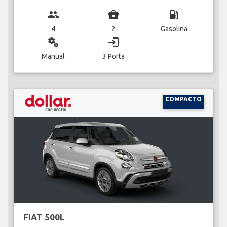
group
business_center
local_gas_station
4
2
Gasolina
miscellaneous_services
login
Manual
3 Porta
COMPACTO
FIAT 500L