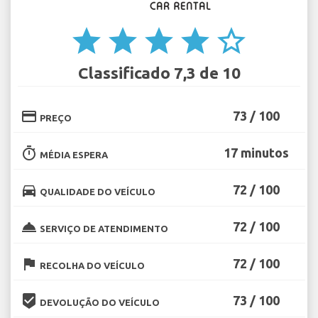
star
star
star
star
star_border
Classificado 7,3 de 10
credit_card
73 / 100
PREÇO
timer
17 minutos
MÉDIA ESPERA
directions_car
72 / 100
QUALIDADE DO VEÍCULO
room_service
72 / 100
SERVIÇO DE ATENDIMENTO
flag
72 / 100
RECOLHA DO VEÍCULO
beenhere
73 / 100
DEVOLUÇÃO DO VEÍCULO