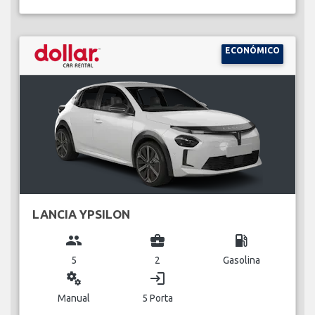
ECONÓMICO
LANCIA YPSILON
group
business_center
local_gas_station
5
2
Gasolina
miscellaneous_services
login
Manual
5 Porta