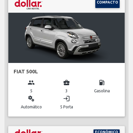
COMPACTO
FIAT 500L
group
business_center
local_gas_station
5
3
Gasolina
miscellaneous_services
login
Automático
5 Porta
ECONÓMICO