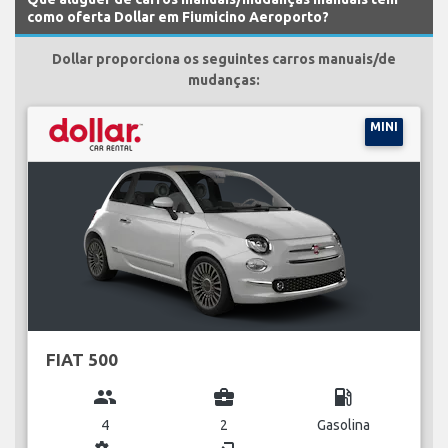
como oferta Dollar em Fiumicino Aeroporto?
Dollar proporciona os seguintes carros manuais/de
mudanças:
MINI
FIAT 500
group
business_center
local_gas_station
4
2
Gasolina