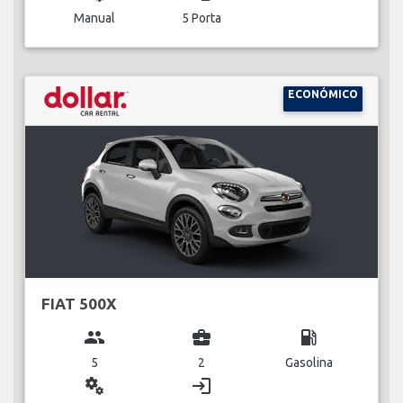
Manual
5 Porta
ECONÓMICO
FIAT 500X
group
business_center
local_gas_station
5
2
Gasolina
miscellaneous_services
login