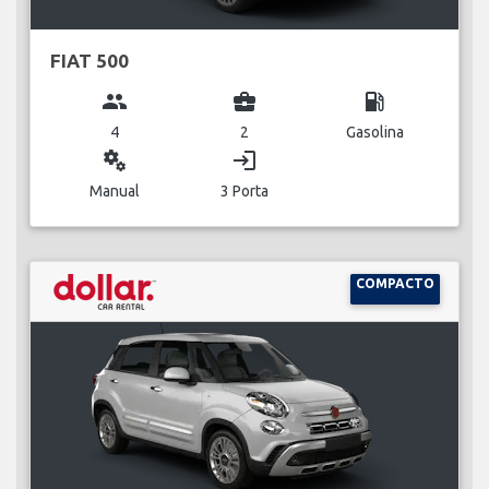
FIAT 500
group
business_center
local_gas_station
4
2
Gasolina
miscellaneous_services
login
Manual
3 Porta
COMPACTO