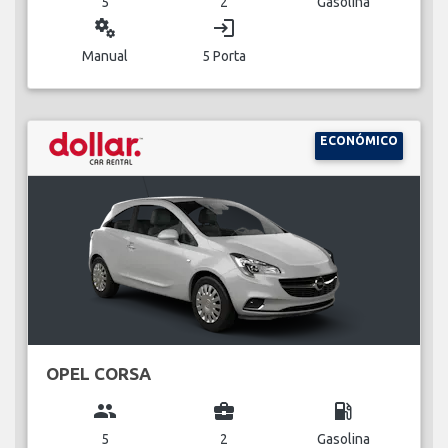
5
2
Gasolina
miscellaneous_services
login
Manual
5 Porta
ECONÓMICO
OPEL CORSA
group
business_center
local_gas_station
5
2
Gasolina