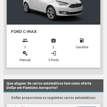
FORD C-MAX
group
business_center
local_gas_station
5
3
Gasolina
miscellaneous_services
login
Manual
5 Porta
Que aluguer de carros automáticos tem como oferta
Dollar em Fiumicino Aeroporto?
Dollar proporciona os seguintes carros automáticos: