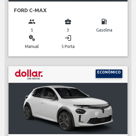
FORD C-MAX
group
business_center
local_gas_station
5
3
Gasolina
miscellaneous_services
login
Manual
5 Porta
ECONÓMICO