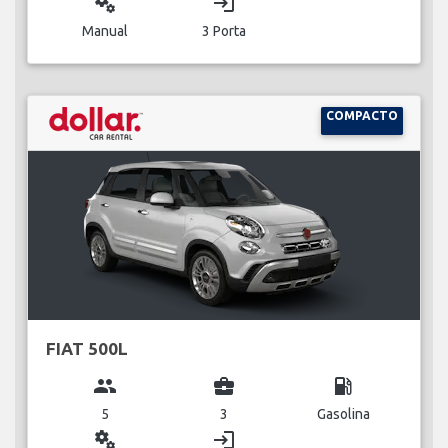
miscellaneous_services
login
Manual
3 Porta
COMPACTO
FIAT 500L
group
business_center
local_gas_station
5
3
Gasolina
miscellaneous_services
login