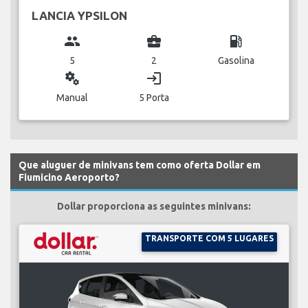
LANCIA YPSILON
group
business_center
local_gas_station
5
2
Gasolina
miscellaneous_services
login
Manual
5 Porta
Que aluguer de minivans tem como oferta Dollar em
Fiumicino Aeroporto?
Dollar proporciona as seguintes minivans:
TRANSPORTE COM 5 LUGARES