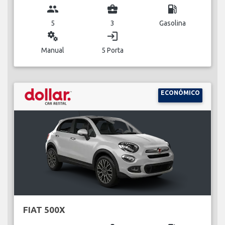
group
business_center
local_gas_station
5
3
Gasolina
miscellaneous_services
login
Manual
5 Porta
ECONÓMICO
FIAT 500X