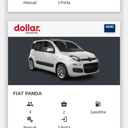
Manual
5 Porta
MINI
FIAT PANDA
group
business_center
local_gas_station
4
2
Gasolina
miscellaneous_services
login
Manual
5 Porta