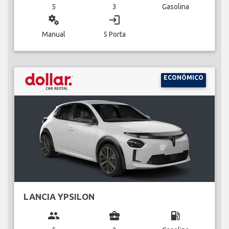
5
3
Gasolina
miscellaneous_services
login
Manual
5 Porta
ECONÓMICO
LANCIA YPSILON
group
business_center
local_gas_station