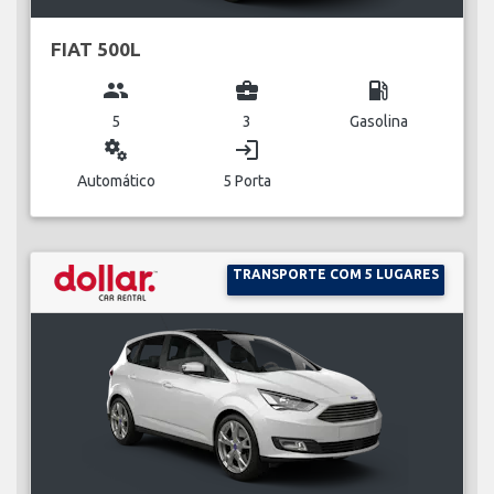
FIAT 500L
group
business_center
local_gas_station
5
3
Gasolina
miscellaneous_services
login
Automático
5 Porta
TRANSPORTE COM 5 LUGARES