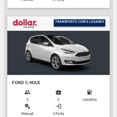
TRANSPORTE COM 5 LUGARES
FORD C-MAX
group
business_center
local_gas_station
5
3
Gasolina
miscellaneous_services
login
Manual
5 Porta