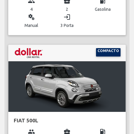
group
business_center
local_gas_station
4
2
Gasolina
miscellaneous_services
login
Manual
3 Porta
COMPACTO
FIAT 500L
group
business_center
local_gas_station