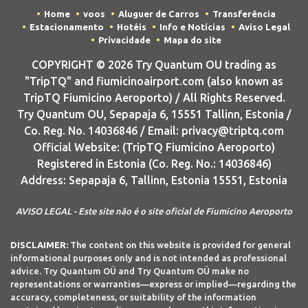
Home
voos
Aluguer de Carros
Transferência
Estacionamento
Hotéis
Info e Notícias
Aviso Legal
Privacidade
Mapa do site
COPYRIGHT © 2026 Try Quantum OU trading as
"TripTQ" and fiumicinoairport.com (also known as
TripTQ Fiumicino Aeroporto) / All Rights Reserved.
Try Quantum OU, Sepapaja 6, 15551 Tallinn, Estonia /
Co. Reg. No. 14036846 / Email: privacy@triptq.com
Official Website: (TripTQ Fiumicino Aeroporto)
Registered in Estonia (Co. Reg. No.: 14036846)
Address: Sepapaja 6, Tallinn, Estonia 15551, Estonia
AVISO LEGAL - Este site não é o site oficial de Fiumicino Aeroporto
DISCLAIMER:
The content on this website is provided for general
informational purposes only and is not intended as professional
advice. Try Quantum OÜ and Try Quantum OÜ make no
representations or warranties—express or implied—regarding the
accuracy, completeness, or suitability of the information