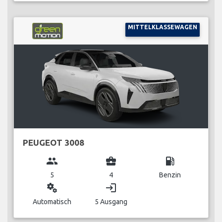
MITTELKLASSEWAGEN
PEUGEOT 3008
group
business_center
local_gas_station
5
4
Benzin
miscellaneous_services
login
Automatisch
5 Ausgang