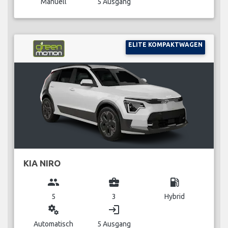
Manuell
5 Ausgang
ELITE KOMPAKTWAGEN
KIA NIRO
group
business_center
local_gas_station
5
3
Hybrid
miscellaneous_services
login
Automatisch
5 Ausgang