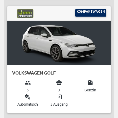
KOMPAKTWAGEN
VOLKSWAGEN GOLF
group
business_center
local_gas_station
5
3
Benzin
miscellaneous_services
login
Automatisch
5 Ausgang