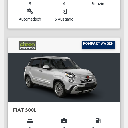
5
4
Benzin
miscellaneous_services
login
Automatisch
5 Ausgang
KOMPAKTWAGEN
FIAT 500L
group
business_center
local_gas_station