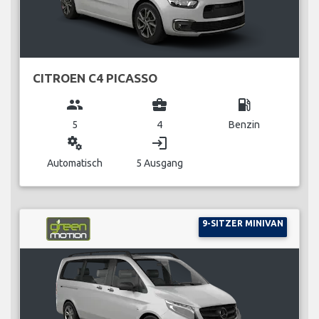
CITROEN C4 PICASSO
group
business_center
local_gas_station
5
4
Benzin
miscellaneous_services
login
Automatisch
5 Ausgang
9-SITZER MINIVAN