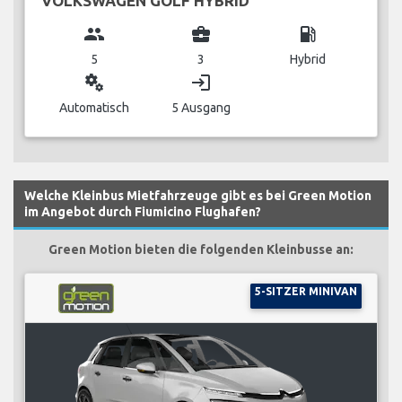
VOLKSWAGEN GOLF HYBRID
group
business_center
local_gas_station
5
3
Hybrid
miscellaneous_services
login
Automatisch
5 Ausgang
Welche Kleinbus Mietfahrzeuge gibt es bei Green Motion
im Angebot durch Fiumicino Flughafen?
Green Motion bieten die folgenden Kleinbusse an:
5-SITZER MINIVAN