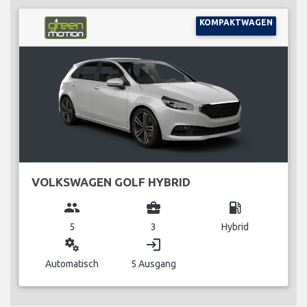
KOMPAKTWAGEN
VOLKSWAGEN GOLF HYBRID
group
business_center
local_gas_station
5
3
Hybrid
miscellaneous_services
login
Automatisch
5 Ausgang