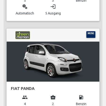
5
3
Benzin
miscellaneous_services
login
Automatisch
5 Ausgang
MINI
FIAT PANDA
group
business_center
local_gas_station
4
2
Benzin