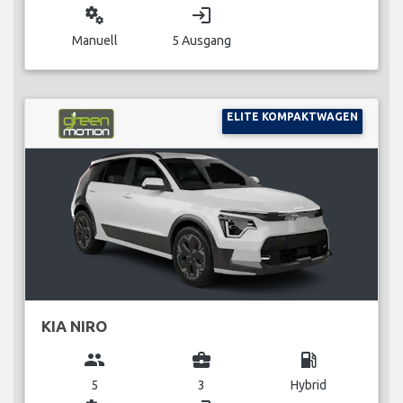
miscellaneous_services
login
Manuell
5 Ausgang
ELITE KOMPAKTWAGEN
KIA NIRO
group
business_center
local_gas_station
5
3
Hybrid