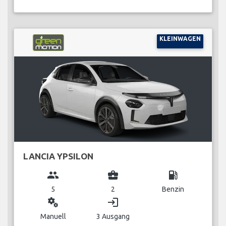
KLEINWAGEN
LANCIA YPSILON
group
business_center
local_gas_station
5
2
Benzin
miscellaneous_services
login
Manuell
3 Ausgang