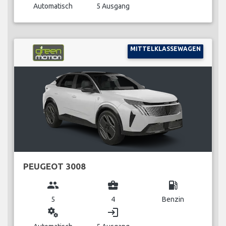
Automatisch
5 Ausgang
MITTELKLASSEWAGEN
PEUGEOT 3008
group
business_center
local_gas_station
5
4
Benzin
miscellaneous_services
login