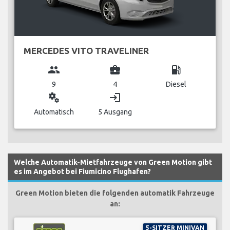
MERCEDES VITO TRAVELINER
group
business_center
local_gas_station
9
4
Diesel
miscellaneous_services
login
Automatisch
5 Ausgang
Welche Automatik-Mietfahrzeuge von Green Motion gibt
es im Angebot bei Fiumicino Flughafen?
Green Motion bieten die folgenden automatik Fahrzeuge
an:
5-SITZER MINIVAN