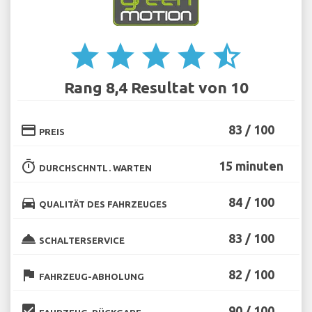
star
star
star
star
star_half
Rang 8,4 Resultat von 10
credit_card
83 / 100
PREIS
timer
15 minuten
DURCHSCHNTL. WARTEN
directions_car
84 / 100
QUALITÄT DES FAHRZEUGES
room_service
83 / 100
SCHALTERSERVICE
flag
82 / 100
FAHRZEUG-ABHOLUNG
beenhere
90 / 100