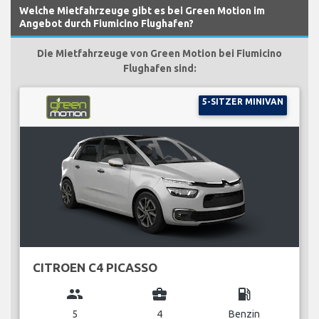
Welche Mietfahrzeuge gibt es bei Green Motion im
Angebot durch Fiumicino Flughafen?
Die Mietfahrzeuge von Green Motion bei Fiumicino
Flughafen sind:
5-SITZER MINIVAN
CITROEN C4 PICASSO
group
business_center
local_gas_station
5
4
Benzin