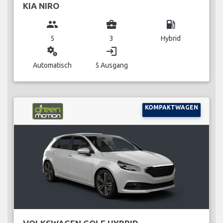
KIA NIRO
group
business_center
local_gas_station
5
3
Hybrid
miscellaneous_services
login
Automatisch
5 Ausgang
KOMPAKTWAGEN