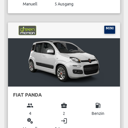
Manuell
5 Ausgang
MINI
FIAT PANDA
group
business_center
local_gas_station
4
2
Benzin
miscellaneous_services
login