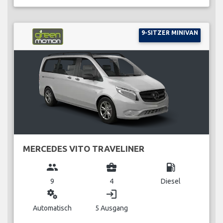
9-SITZER MINIVAN
MERCEDES VITO TRAVELINER
group
business_center
local_gas_station
9
4
Diesel
miscellaneous_services
login
Automatisch
5 Ausgang