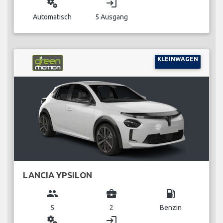
miscellaneous_services
login
Automatisch
5 Ausgang
KLEINWAGEN
LANCIA YPSILON
group
business_center
local_gas_station
5
2
Benzin
miscellaneous_services
login