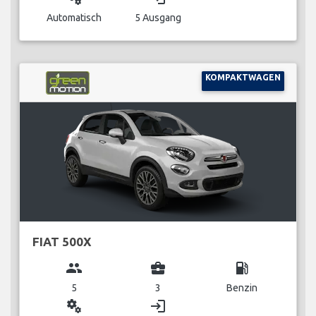
Automatisch
5 Ausgang
KOMPAKTWAGEN
FIAT 500X
group
business_center
local_gas_station
5
3
Benzin
miscellaneous_services
login