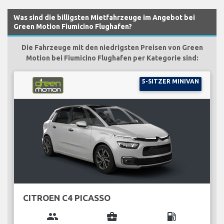
Was sind die billigsten Mietfahrzeuge im Angebot bei
Green Motion Fiumicino Flughafen?
Die Fahrzeuge mit den niedrigsten Preisen von Green
Motion bei Fiumicino Flughafen per Kategorie sind:
5-SITZER MINIVAN
CITROEN C4 PICASSO
group
business_center
local_gas_station