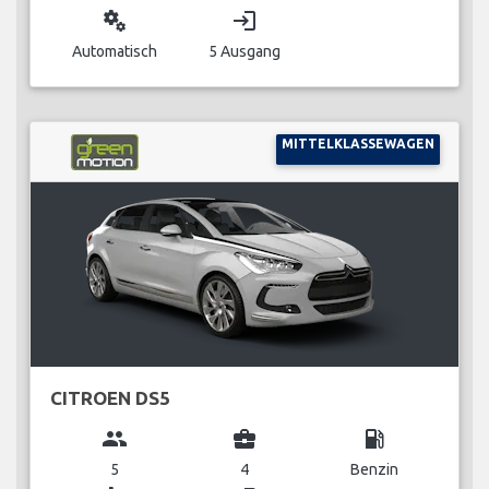
miscellaneous_services
login
Automatisch
5 Ausgang
MITTELKLASSEWAGEN
CITROEN DS5
group
business_center
local_gas_station
5
4
Benzin