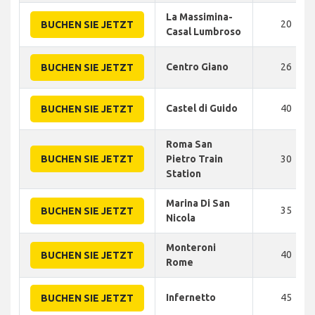
La Massimina-
20
BUCHEN SIE JETZT
Casal Lumbroso
Centro Giano
26
BUCHEN SIE JETZT
Castel di Guido
40
BUCHEN SIE JETZT
Roma San
BUCHEN SIE JETZT
Pietro Train
30
Station
Marina Di San
35
BUCHEN SIE JETZT
Nicola
Monteroni
40
BUCHEN SIE JETZT
Rome
Infernetto
45
BUCHEN SIE JETZT