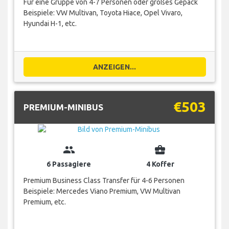
Für eine Gruppe von 4-7 Personen oder großes Gepäck
Beispiele: VW Multivan, Toyota Hiace, Opel Vivaro,
Hyundai H-1, etc.
ANZEIGEN...
€503
PREMIUM-MINIBUS
group
business_center
6 Passagiere
4 Koffer
Premium Business Class Transfer für 4-6 Personen
Beispiele: Mercedes Viano Premium, VW Multivan
Premium, etc.