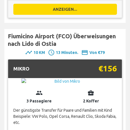
ANZEIGEN...
Fiumicino Airport (FCO) Überweisungen
nach Lido di Ostia
timeline
schedule
payment
10 KM
13 Minuten.
Von €79
€156
MIKRO
group
business_center
3 Passagiere
2 Koffer
Der günstigste Transfer für Paare und Familien mit Kind
Beispiele: VW Polo, Opel Corsa, Renault Clio, Skoda Fabia,
etc.