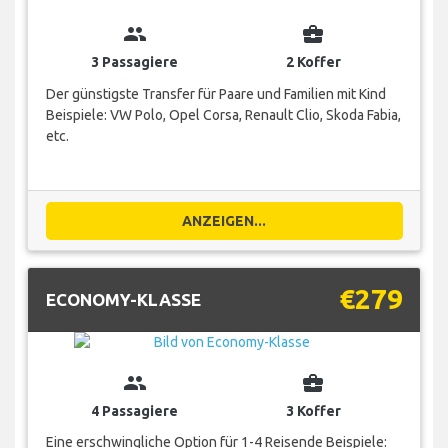
group
business_center
3 Passagiere
2 Koffer
Der günstigste Transfer für Paare und Familien mit Kind
Beispiele: VW Polo, Opel Corsa, Renault Clio, Skoda Fabia,
etc.
ANZEIGEN...
€279
ECONOMY-KLASSE
group
business_center
4 Passagiere
3 Koffer
Eine erschwingliche Option für 1-4 Reisende Beispiele: