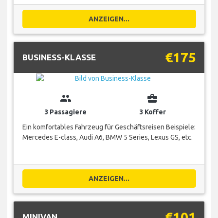
ANZEIGEN...
€175
BUSINESS-KLASSE
group
business_center
3 Passagiere
3 Koffer
Ein komfortables Fahrzeug für Geschäftsreisen Beispiele:
Mercedes E-class, Audi A6, BMW 5 Series, Lexus GS, etc.
ANZEIGEN...
€101
MINIVAN