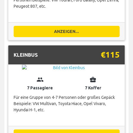
Peugeot 807, etc.
ANZEIGEN...
€115
KLEINBUS
group
business_center
7 Passagiere
7 Koffer
Für eine Gruppe von 4-7 Personen oder großes Gepäck
Beispiele: VW Multivan, Toyota Hiace, Opel Vivaro,
Hyundai H-1, etc.