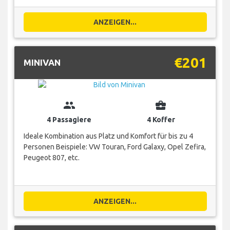
ANZEIGEN...
€201
MINIVAN
group
business_center
4 Passagiere
4 Koffer
Ideale Kombination aus Platz und Komfort für bis zu 4
Personen Beispiele: VW Touran, Ford Galaxy, Opel Zefira,
Peugeot 807, etc.
ANZEIGEN...