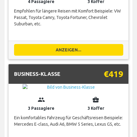
4 Passagiere
3 Koffer
Empfohlen für längere Reisen mit Komfort Beispiele: VW
Passat, Toyota Camry, Toyota Fortuner, Chevrolet
Suburban, etc.
ANZEIGEN...
€419
BUSINESS-KLASSE
group
business_center
3 Passagiere
3 Koffer
Ein komfortables Fahrzeug für Geschäftsreisen Beispiele:
Mercedes E-class, Audi A6, BMW 5 Series, Lexus GS, etc.