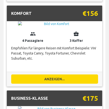
€156
KOMFORT
group
business_center
4 Passagiere
3 Koffer
Empfohlen für längere Reisen mit Komfort Beispiele: VW
Passat, Toyota Camry, Toyota Fortuner, Chevrolet
Suburban, etc.
ANZEIGEN...
€175
BUSINESS-KLASSE