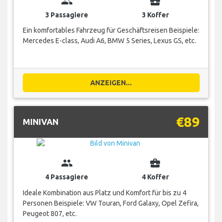
group
business_center
3 Passagiere
3 Koffer
Ein komfortables Fahrzeug für Geschäftsreisen Beispiele:
Mercedes E-class, Audi A6, BMW 5 Series, Lexus GS, etc.
ANZEIGEN...
€89
MINIVAN
group
business_center
4 Passagiere
4 Koffer
Ideale Kombination aus Platz und Komfort für bis zu 4
Personen Beispiele: VW Touran, Ford Galaxy, Opel Zefira,
Peugeot 807, etc.