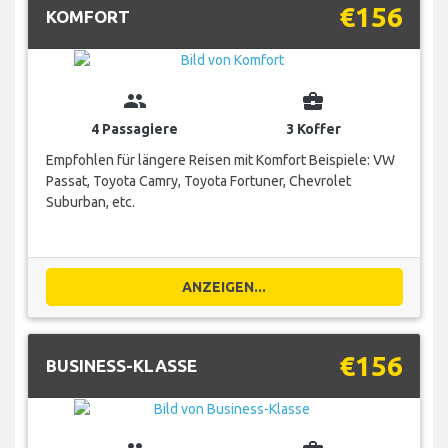
€156
KOMFORT
group
business_center
4 Passagiere
3 Koffer
Empfohlen für längere Reisen mit Komfort Beispiele: VW
Passat, Toyota Camry, Toyota Fortuner, Chevrolet
Suburban, etc.
ANZEIGEN...
€156
BUSINESS-KLASSE