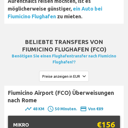
Aufenthalts reisen möchten, ist es
möglicherweise günstiger,
ein Auto bei
Fiumicino Flughafen
zu mieten.
BELIEBTE TRANSFERS VON
FIUMICINO FLUGHAFEN (FCO)
Benötigen Sie einen Flughafentransfer nach Fiumicino
Flughafen??
Fiumicino Airport (FCO) Überweisungen
nach Rome
timeline
schedule
payment
48 KM
50 Minuten.
Von €89
€156
MIKRO