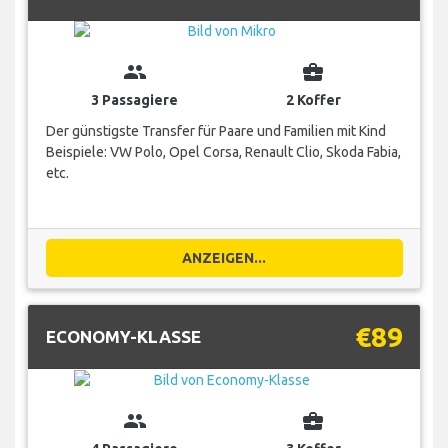
group
business_center
3 Passagiere
2 Koffer
Der günstigste Transfer für Paare und Familien mit Kind
Beispiele: VW Polo, Opel Corsa, Renault Clio, Skoda Fabia,
etc.
ANZEIGEN...
€89
ECONOMY-KLASSE
group
business_center