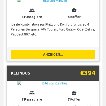
group
business_center
4 Passagiere
4 Koffer
Ideale Kombination aus Platz und Komfort für bis zu 4
Personen Beispiele: VW Touran, Ford Galaxy, Opel Zefira,
Peugeot 807, etc.
ANZEIGEN...
€394
KLEINBUS
group
business_center
7 Passagiere
7 Koffer