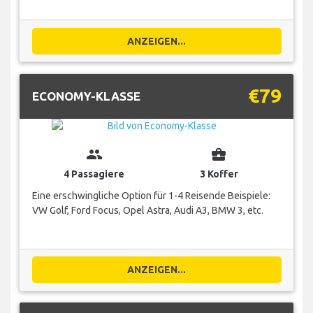
ANZEIGEN...
€79
ECONOMY-KLASSE
group
business_center
4 Passagiere
3 Koffer
Eine erschwingliche Option für 1-4 Reisende Beispiele:
VW Golf, Ford Focus, Opel Astra, Audi A3, BMW 3, etc.
ANZEIGEN...