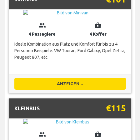
group
business_center
4 Passagiere
4 Koffer
Ideale Kombination aus Platz und Komfort für bis zu 4
Personen Beispiele: VW Touran, Ford Galaxy, Opel Zefira,
Peugeot 807, etc.
ANZEIGEN...
€115
KLEINBUS
group
business_center