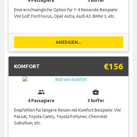
4 Passagiere
3 Koffer
Eine erschwingliche Option für 1-4 Reisende Beispiele:
VW Golf, Ford Focus, Opel Astra, Audi A3, BMW 3, etc.
ANZEIGEN...
€156
KOMFORT
group
business_center
4 Passagiere
3 Koffer
Empfohlen für längere Reisen mit Komfort Beispiele: VW
Passat, Toyota Camry, Toyota Fortuner, Chevrolet
Suburban, etc.