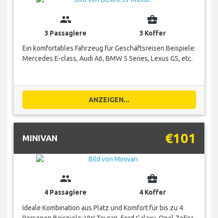
group
business_center
3 Passagiere
3 Koffer
Ein komfortables Fahrzeug für Geschäftsreisen Beispiele:
Mercedes E-class, Audi A6, BMW 5 Series, Lexus GS, etc.
ANZEIGEN...
€101
MINIVAN
group
business_center
4 Passagiere
4 Koffer
Ideale Kombination aus Platz und Komfort für bis zu 4
Personen Beispiele: VW Touran, Ford Galaxy, Opel Zefira,