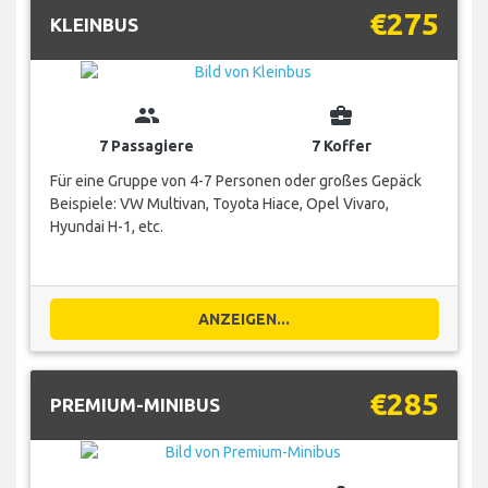
€275
KLEINBUS
group
business_center
7 Passagiere
7 Koffer
Für eine Gruppe von 4-7 Personen oder großes Gepäck
Beispiele: VW Multivan, Toyota Hiace, Opel Vivaro,
Hyundai H-1, etc.
ANZEIGEN...
€285
PREMIUM-MINIBUS