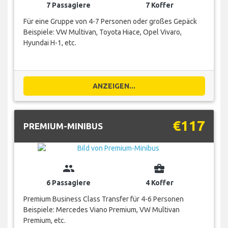
7 Passagiere
7 Koffer
Für eine Gruppe von 4-7 Personen oder großes Gepäck
Beispiele: VW Multivan, Toyota Hiace, Opel Vivaro,
Hyundai H-1, etc.
ANZEIGEN...
€117
PREMIUM-MINIBUS
group
business_center
6 Passagiere
4 Koffer
Premium Business Class Transfer für 4-6 Personen
Beispiele: Mercedes Viano Premium, VW Multivan
Premium, etc.