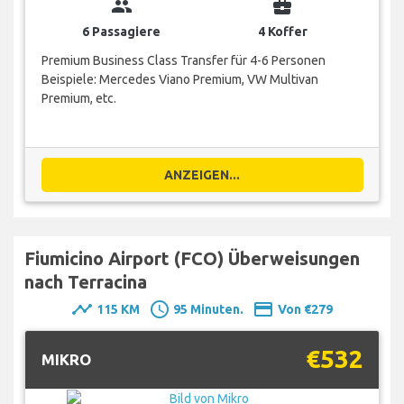
group
business_center
6 Passagiere
4 Koffer
Premium Business Class Transfer für 4-6 Personen
Beispiele: Mercedes Viano Premium, VW Multivan
Premium, etc.
ANZEIGEN...
Fiumicino Airport (FCO) Überweisungen
nach Terracina
timeline
schedule
payment
115 KM
95 Minuten.
Von €279
€532
MIKRO