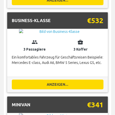
ANZEIGEN...
€532
BUSINESS-KLASSE
group
business_center
3 Passagiere
3 Koffer
Ein komfortables Fahrzeug für Geschäftsreisen Beispiele:
Mercedes E-class, Audi A6, BMW 5 Series, Lexus GS, etc.
ANZEIGEN...
€341
MINIVAN