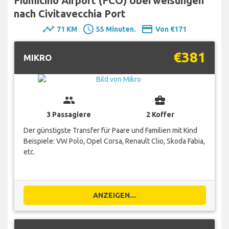
Fiumicino Airport (FCO) Überweisungen
nach Civitavecchia Port
timeline
schedule
payment
71 KM
55 Minuten.
Von €171
€381
MIKRO
group
business_center
3 Passagiere
2 Koffer
Der günstigste Transfer für Paare und Familien mit Kind
Beispiele: VW Polo, Opel Corsa, Renault Clio, Skoda Fabia,
etc.
ANZEIGEN...