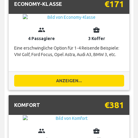
€171
ECONOMY-KLASSE
group
business_center
4 Passagiere
3 Koffer
Eine erschwingliche Option für 1-4 Reisende Beispiele:
VW Golf, Ford Focus, Opel Astra, Audi A3, BMW 3, etc.
ANZEIGEN...
€381
KOMFORT
group
business_center