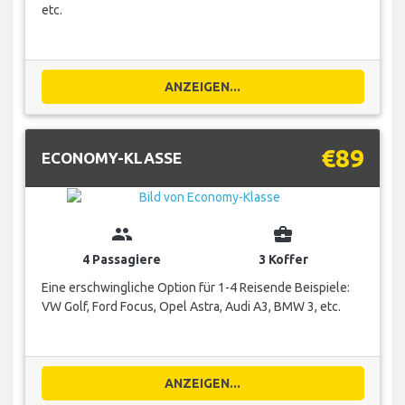
etc.
ANZEIGEN...
€89
ECONOMY-KLASSE
group
business_center
4 Passagiere
3 Koffer
Eine erschwingliche Option für 1-4 Reisende Beispiele:
VW Golf, Ford Focus, Opel Astra, Audi A3, BMW 3, etc.
ANZEIGEN...