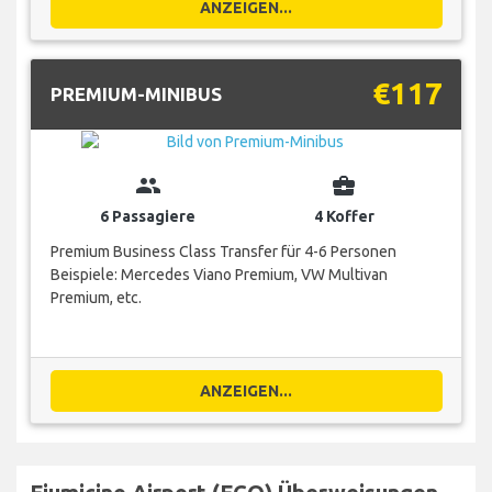
ANZEIGEN...
€117
PREMIUM-MINIBUS
group
business_center
6 Passagiere
4 Koffer
Premium Business Class Transfer für 4-6 Personen
Beispiele: Mercedes Viano Premium, VW Multivan
Premium, etc.
ANZEIGEN...