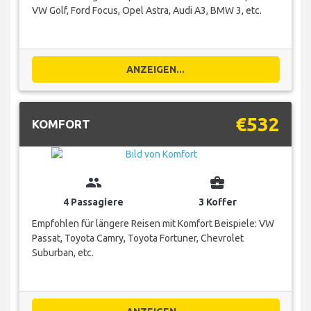
VW Golf, Ford Focus, Opel Astra, Audi A3, BMW 3, etc.
ANZEIGEN...
€532
KOMFORT
group
business_center
4 Passagiere
3 Koffer
Empfohlen für längere Reisen mit Komfort Beispiele: VW
Passat, Toyota Camry, Toyota Fortuner, Chevrolet
Suburban, etc.