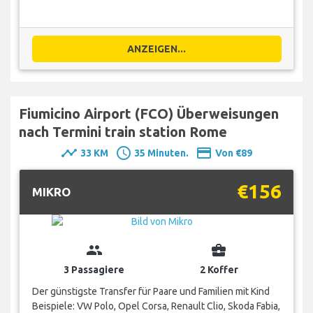
ANZEIGEN...
Fiumicino Airport (FCO) Überweisungen
nach Termini train station Rome
timeline
schedule
payment
33 KM
35 Minuten.
Von €89
€156
MIKRO
group
business_center
3 Passagiere
2 Koffer
Der günstigste Transfer für Paare und Familien mit Kind
Beispiele: VW Polo, Opel Corsa, Renault Clio, Skoda Fabia,