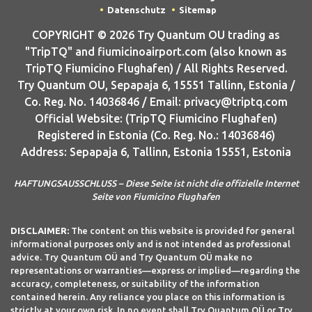
Datenschutz
Sitemap
COPYRIGHT © 2026 Try Quantum OU trading as
"TripTQ" and fiumicinoairport.com (also known as
TripTQ Fiumicino Flughafen) / All Rights Reserved.
Try Quantum OU, Sepapaja 6, 15551 Tallinn, Estonia /
Co. Reg. No. 14036846 / Email: privacy@triptq.com
Official Website: (TripTQ Fiumicino Flughafen)
Registered in Estonia (Co. Reg. No.: 14036846)
Address: Sepapaja 6, Tallinn, Estonia 15551, Estonia
HAFTUNGSAUSSCHLUSS – Diese Seite ist nicht die offizielle Internet
Seite von Fiumicino Flughafen
DISCLAIMER:
The content on this website is provided for general
informational purposes only and is not intended as professional
advice. Try Quantum OÜ and Try Quantum OÜ make no
representations or warranties—express or implied—regarding the
accuracy, completeness, or suitability of the information
contained herein. Any reliance you place on this information is
strictly at your own risk. In no event shall Try Quantum OÜ or Try