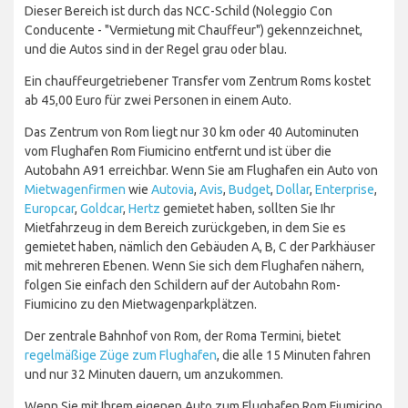
Dieser Bereich ist durch das NCC-Schild (Noleggio Con
Conducente - "Vermietung mit Chauffeur") gekennzeichnet,
und die Autos sind in der Regel grau oder blau.
Ein chauffeurgetriebener Transfer vom Zentrum Roms kostet
ab 45,00 Euro für zwei Personen in einem Auto.
Das Zentrum von Rom liegt nur 30 km oder 40 Autominuten
vom Flughafen Rom Fiumicino entfernt und ist über die
Autobahn A91 erreichbar. Wenn Sie am Flughafen ein Auto von
Mietwagenfirmen
wie
Autovia
,
Avis
,
Budget
,
Dollar
,
Enterprise
,
Europcar
,
Goldcar
,
Hertz
gemietet haben, sollten Sie Ihr
Mietfahrzeug in dem Bereich zurückgeben, in dem Sie es
gemietet haben, nämlich den Gebäuden A, B, C der Parkhäuser
mit mehreren Ebenen. Wenn Sie sich dem Flughafen nähern,
folgen Sie einfach den Schildern auf der Autobahn Rom-
Fiumicino zu den Mietwagenparkplätzen.
Der zentrale Bahnhof von Rom, der Roma Termini, bietet
regelmäßige Züge zum Flughafen
, die alle 15 Minuten fahren
und nur 32 Minuten dauern, um anzukommen.
Wenn Sie mit Ihrem eigenen Auto zum Flughafen Rom Fiumicino