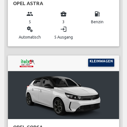
OPEL ASTRA
group
business_center
local_gas_station
5
3
Benzin
miscellaneous_services
login
Automatisch
5 Ausgang
KLEINWAGEN