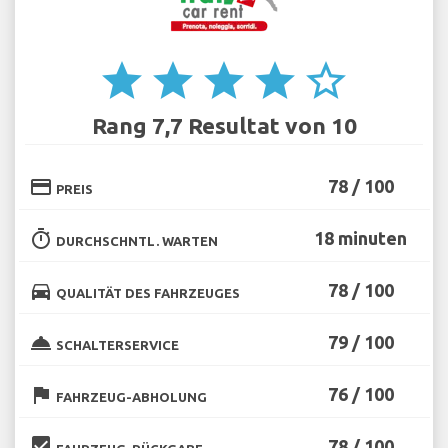
star
star
star
star
star_border
Rang 7,7 Resultat von 10
credit_card
78 / 100
PREIS
timer
18 minuten
DURCHSCHNTL. WARTEN
directions_car
78 / 100
QUALITÄT DES FAHRZEUGES
room_service
79 / 100
SCHALTERSERVICE
flag
76 / 100
FAHRZEUG-ABHOLUNG
beenhere
78 / 100