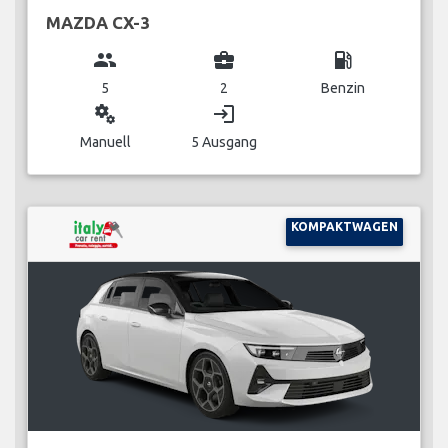
MAZDA CX-3
group
business_center
local_gas_station
5
2
Benzin
miscellaneous_services
login
Manuell
5 Ausgang
KOMPAKTWAGEN