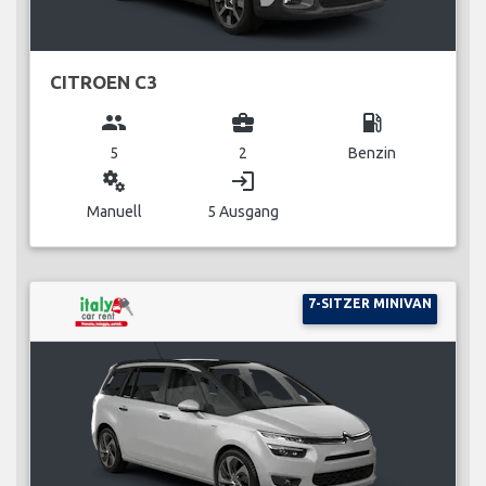
CITROEN C3
group
business_center
local_gas_station
5
2
Benzin
miscellaneous_services
login
Manuell
5 Ausgang
7-SITZER MINIVAN