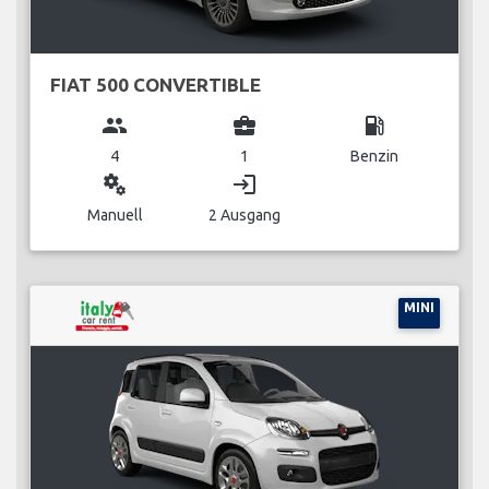
FIAT 500 CONVERTIBLE
group
business_center
local_gas_station
4
1
Benzin
miscellaneous_services
login
Manuell
2 Ausgang
MINI