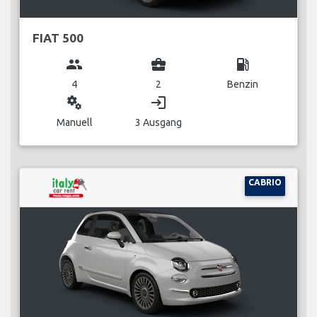
FIAT 500
group
business_center
local_gas_station
4
2
Benzin
miscellaneous_services
login
Manuell
3 Ausgang
CABRIO