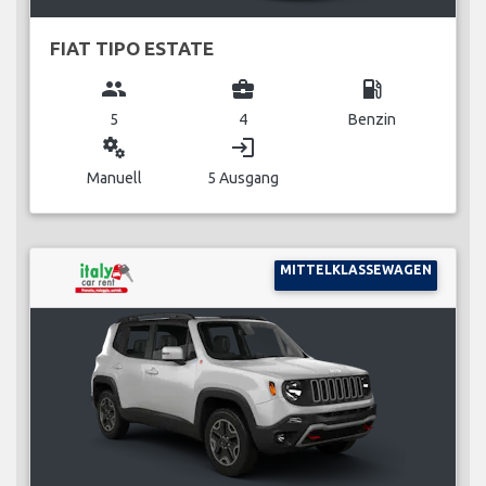
FIAT TIPO ESTATE
group
business_center
local_gas_station
5
4
Benzin
miscellaneous_services
login
Manuell
5 Ausgang
MITTELKLASSEWAGEN