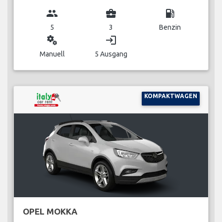
group
business_center
local_gas_station
5
3
Benzin
miscellaneous_services
login
Manuell
5 Ausgang
KOMPAKTWAGEN
OPEL MOKKA