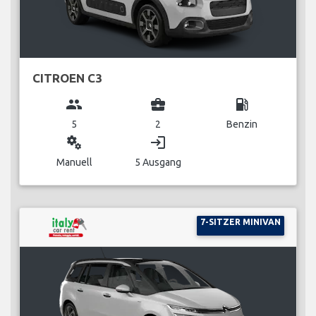
CITROEN C3
group
business_center
local_gas_station
5
2
Benzin
miscellaneous_services
login
Manuell
5 Ausgang
7-SITZER MINIVAN