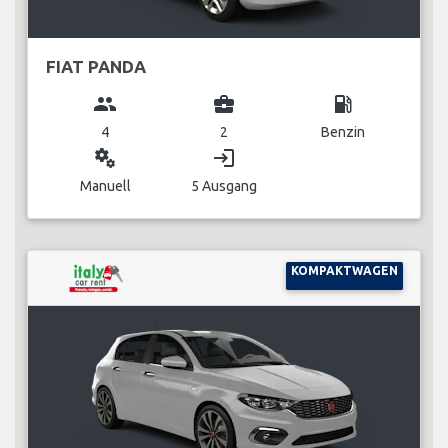
FIAT PANDA
group
business_center
local_gas_station
4
2
Benzin
miscellaneous_services
login
Manuell
5 Ausgang
KOMPAKTWAGEN