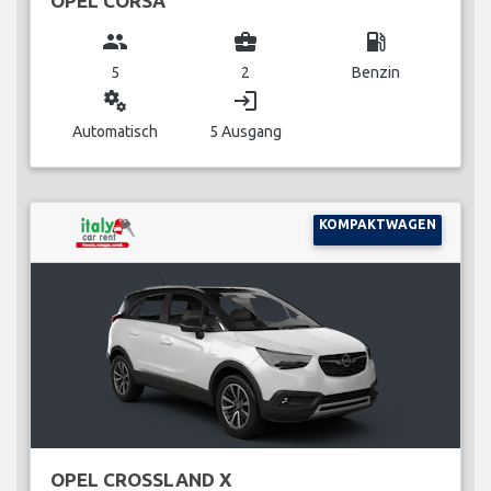
OPEL CORSA
group
business_center
local_gas_station
5
2
Benzin
miscellaneous_services
login
Automatisch
5 Ausgang
KOMPAKTWAGEN
OPEL CROSSLAND X