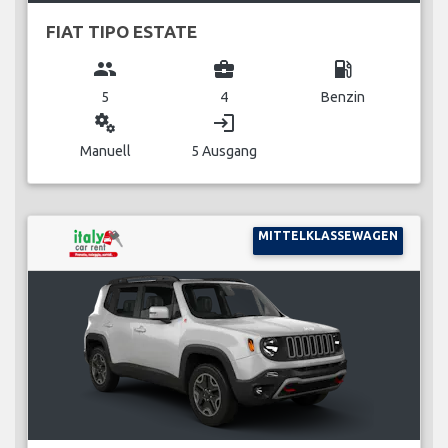
FIAT TIPO ESTATE
group
business_center
local_gas_station
5
4
Benzin
miscellaneous_services
login
Manuell
5 Ausgang
MITTELKLASSEWAGEN