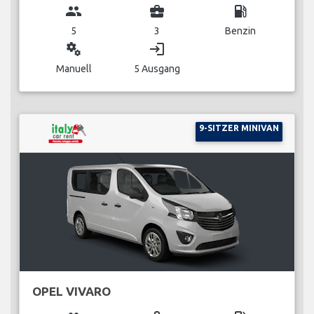
group
business_center
local_gas_station
5
3
Benzin
miscellaneous_services
login
Manuell
5 Ausgang
9-SITZER MINIVAN
OPEL VIVARO