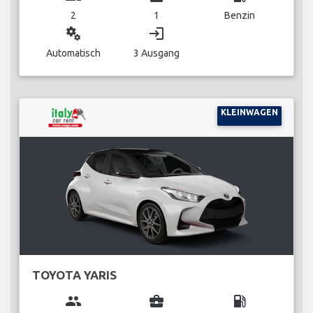
2
1
Benzin
miscellaneous_services
login
Automatisch
3 Ausgang
KLEINWAGEN
TOYOTA YARIS
group
business_center
local_gas_station