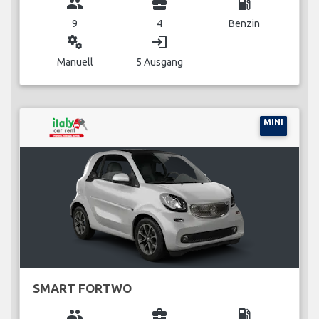
group
business_center
local_gas_station
9
4
Benzin
miscellaneous_services
login
Manuell
5 Ausgang
MINI
SMART FORTWO
group
business_center
local_gas_station