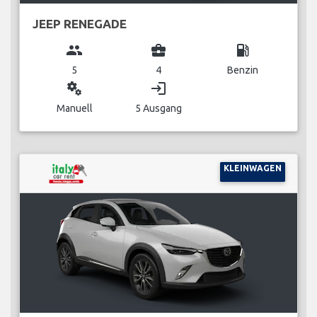
JEEP RENEGADE
group
business_center
local_gas_station
5
4
Benzin
miscellaneous_services
login
Manuell
5 Ausgang
KLEINWAGEN