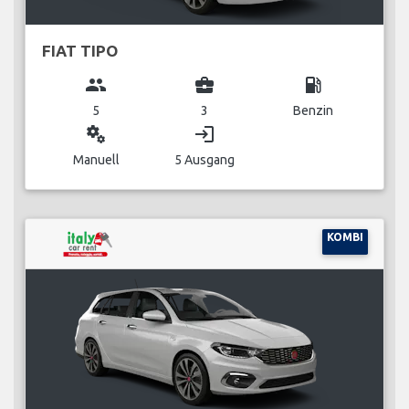
FIAT TIPO
group
business_center
local_gas_station
5
3
Benzin
miscellaneous_services
login
Manuell
5 Ausgang
KOMBI