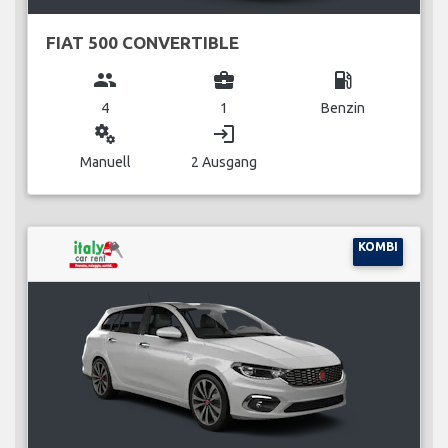
FIAT 500 CONVERTIBLE
group
business_center
local_gas_station
4
1
Benzin
miscellaneous_services
login
Manuell
2 Ausgang
KOMBI