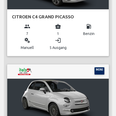
CITROEN C4 GRAND PICASSO
group
business_center
local_gas_station
7
1
Benzin
miscellaneous_services
login
Manuell
5 Ausgang
MINI