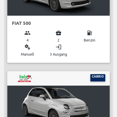
FIAT 500
group
business_center
local_gas_station
4
2
Benzin
miscellaneous_services
login
Manuell
3 Ausgang
CABRIO