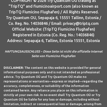
COPYRIGHT © 2026 Try Quantum OU trading as
"TripTQ" and fiumicinoairport.com (also known as
TripTQ Fiumicino Flughafen) / All Rights Reserved.
Try Quantum OU, Sepapaja 6, 15551 Tallinn, Estonia /
Co. Reg. No. 14036846 / Email: privacy@triptq.com
Official Website: (TripTQ Fiumicino Flughafen)
Registered in Estonia (Co. Reg. No.: 14036846)
Address: Sepapaja 6, Tallinn, Estonia 15551, Estonia
HAFTUNGSAUSSCHLUSS – Diese Seite ist nicht die offizielle Internet
Seite von Fiumicino Flughafen
DISCLAIMER:
The content on this website is provided for general
informational purposes only and is not intended as professional
advice. Try Quantum OÜ and Try Quantum OÜ make no
representations or warranties—express or implied—regarding the
accuracy, completeness, or suitability of the information
contained herein. Any reliance you place on this information is
strictly at your own risk. In no event shall Try Quantum OÜ or Try
Quantum OÜ be liable for any loss or damage, including without
limitation, indirect or consequential loss or damage, arising from