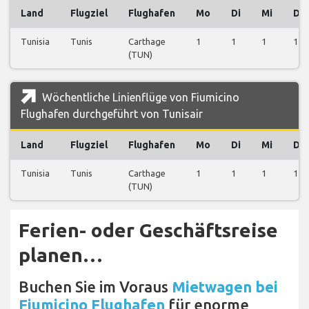
Land
Flugziel
Flughafen
Mo
Di
Mi
Do
Tunisia
Tunis
Carthage
1
1
1
1
(TUN)
Wöchentliche Linienflüge von Fiumicino
Flughafen durchgeführt von Tunisair
Land
Flugziel
Flughafen
Mo
Di
Mi
Do
Tunisia
Tunis
Carthage
1
1
1
1
(TUN)
Ferien- oder Geschäftsreise
planen…
Buchen Sie im Voraus
Mietwagen bei
Fiumicino Flughafen
für enorme