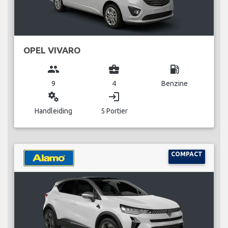
OPEL VIVARO
group
business_center
local_gas_station
9
4
Benzine
miscellaneous_services
login
Handleiding
5 Portier
COMPACT