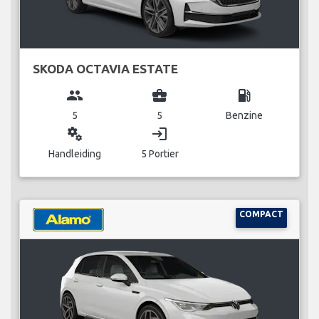
SKODA OCTAVIA ESTATE
group
business_center
local_gas_station
5
5
Benzine
miscellaneous_services
login
Handleiding
5 Portier
COMPACT