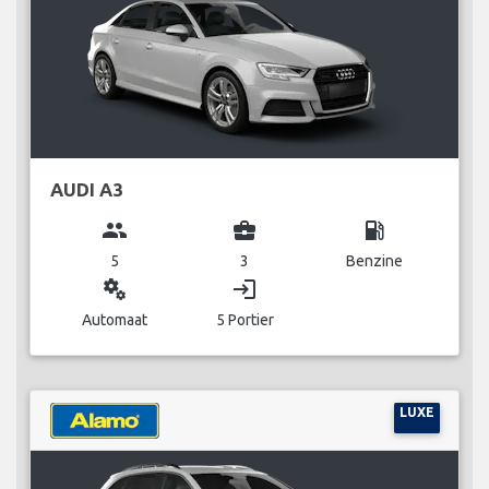
AUDI A3
group
business_center
local_gas_station
5
3
Benzine
miscellaneous_services
login
Automaat
5 Portier
LUXE