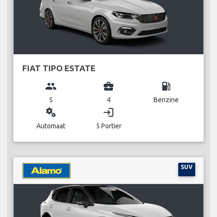
FIAT TIPO ESTATE
group
business_center
local_gas_station
5
4
Benzine
miscellaneous_services
login
Automaat
5 Portier
SUV