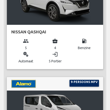
NISSAN QASHQAI
group
business_center
local_gas_station
5
4
Benzine
miscellaneous_services
login
Automaat
5 Portier
9-PERSOONS MPV