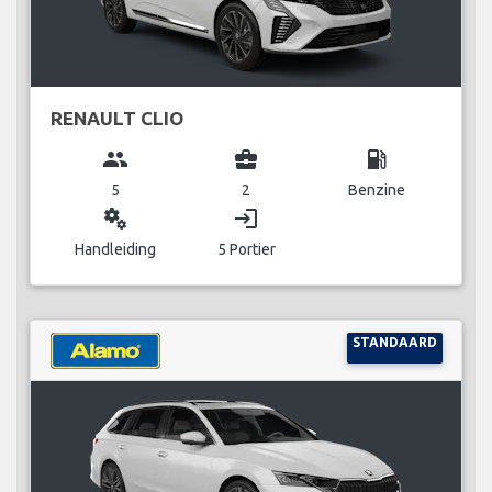
RENAULT CLIO
group
business_center
local_gas_station
5
2
Benzine
miscellaneous_services
login
Handleiding
5 Portier
STANDAARD