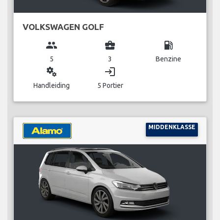
VOLKSWAGEN GOLF
group
business_center
local_gas_station
5
3
Benzine
miscellaneous_services
login
Handleiding
5 Portier
MIDDENKLASSE