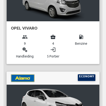
OPEL VIVARO
group
business_center
local_gas_station
9
4
Benzine
miscellaneous_services
login
Handleiding
5 Portier
ECONOMY