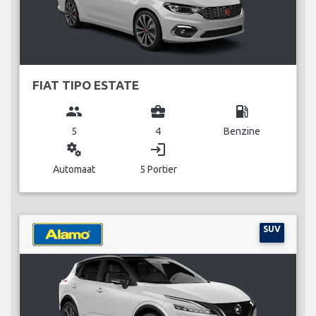
FIAT TIPO ESTATE
group
business_center
local_gas_station
5
4
Benzine
miscellaneous_services
login
Automaat
5 Portier
SUV