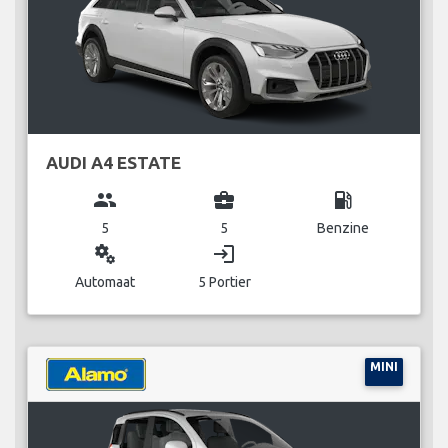
AUDI A4 ESTATE
group
business_center
local_gas_station
5
5
Benzine
miscellaneous_services
login
Automaat
5 Portier
MINI