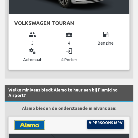
VOLKSWAGEN TOURAN
group
business_center
local_gas_station
5
4
Benzine
miscellaneous_services
login
Automaat
4 Portier
Welke minivans biedt Alamo te huur aan bij Fiumicino
Airport?
Alamo bieden de onderstaande minivans aan:
9-PERSOONS MPV