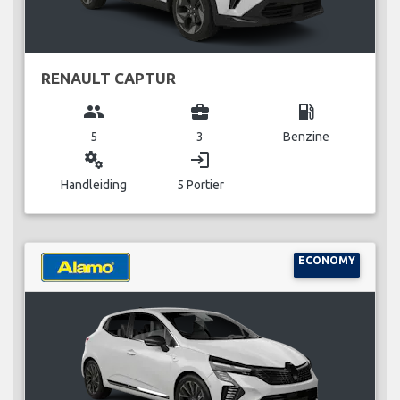
RENAULT CAPTUR
group
business_center
local_gas_station
5
3
Benzine
miscellaneous_services
login
Handleiding
5 Portier
ECONOMY