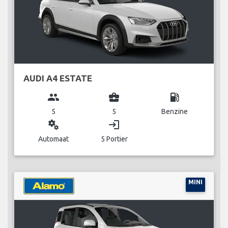
AUDI A4 ESTATE
group
business_center
local_gas_station
5
5
Benzine
miscellaneous_services
login
Automaat
5 Portier
MINI