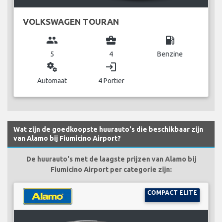
VOLKSWAGEN TOURAN
group
business_center
local_gas_station
5
4
Benzine
miscellaneous_services
login
Automaat
4 Portier
Wat zijn de goedkoopste huurauto's die beschikbaar zijn
van Alamo bij Fiumicino Airport?
De huurauto's met de laagste prijzen van Alamo bij
Fiumicino Airport per categorie zijn:
COMPACT ELITE