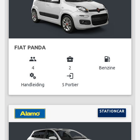
FIAT PANDA
group
business_center
local_gas_station
4
2
Benzine
miscellaneous_services
login
Handleiding
5 Portier
STATIONCAR