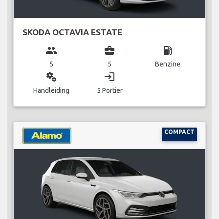
SKODA OCTAVIA ESTATE
group
business_center
local_gas_station
5
5
Benzine
miscellaneous_services
login
Handleiding
5 Portier
COMPACT