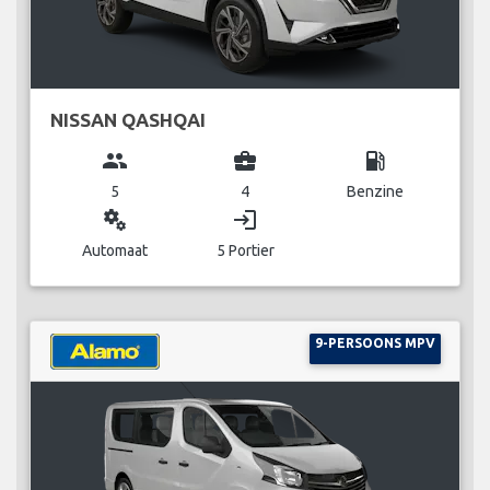
NISSAN QASHQAI
group
business_center
local_gas_station
5
4
Benzine
miscellaneous_services
login
Automaat
5 Portier
9-PERSOONS MPV