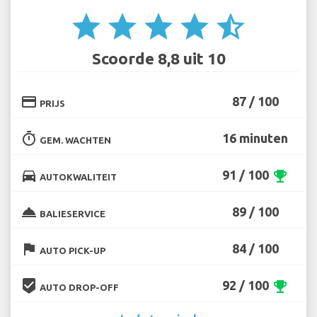
star
star
star
star
star_half
Scoorde 8,8 uit 10
credit_card
87 / 100
PRIJS
timer
16 minuten
GEM. WACHTEN
directions_car
91 / 100
emoji_events
AUTOKWALITEIT
room_service
89 / 100
BALIESERVICE
flag
84 / 100
AUTO PICK-UP
beenhere
92 / 100
emoji_events
AUTO DROP-OFF