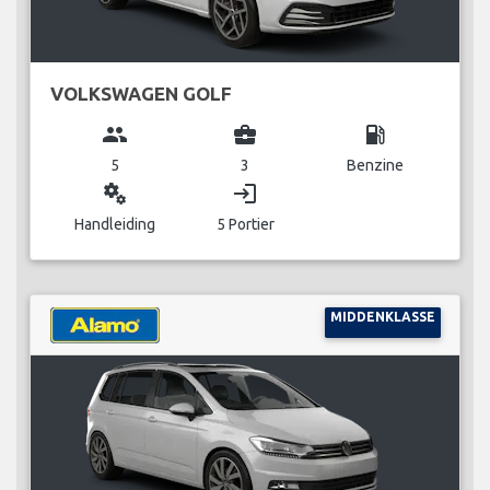
VOLKSWAGEN GOLF
group
business_center
local_gas_station
5
3
Benzine
miscellaneous_services
login
Handleiding
5 Portier
MIDDENKLASSE