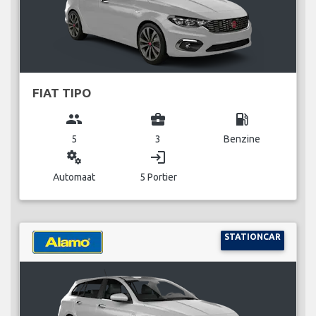
FIAT TIPO
group
business_center
local_gas_station
5
3
Benzine
miscellaneous_services
login
Automaat
5 Portier
STATIONCAR