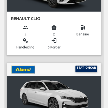
RENAULT CLIO
group
business_center
local_gas_station
5
2
Benzine
miscellaneous_services
login
Handleiding
5 Portier
STATIONCAR