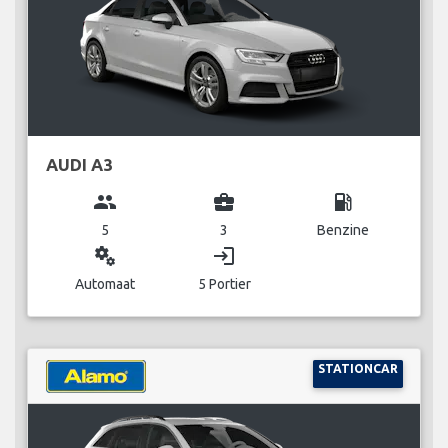
AUDI A3
group
business_center
local_gas_station
5
3
Benzine
miscellaneous_services
login
Automaat
5 Portier
STATIONCAR