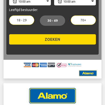
Leeftijd bestuurder:
18 - 29
70+
30 - 69
ZOEKEN