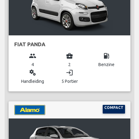
FIAT PANDA
group
business_center
local_gas_station
4
2
Benzine
miscellaneous_services
login
Handleiding
5 Portier
COMPACT