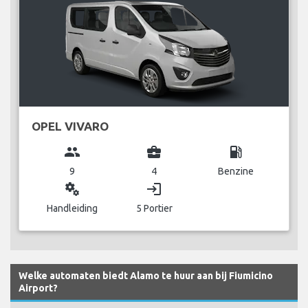
OPEL VIVARO
group
business_center
local_gas_station
9
4
Benzine
miscellaneous_services
login
Handleiding
5 Portier
Welke automaten biedt Alamo te huur aan bij Fiumicino
Airport?