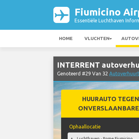
Fiumicino Air
Essentiële Luchthaven Infor
HOME
VLUCHTEN
AUTOV
INTERRENT autoverhuur
Genoteerd #29 Van 32
Autoverhuurbe
HUURAUTO TEGEN
ONVERSLAANBARE 
Ophaallocatie