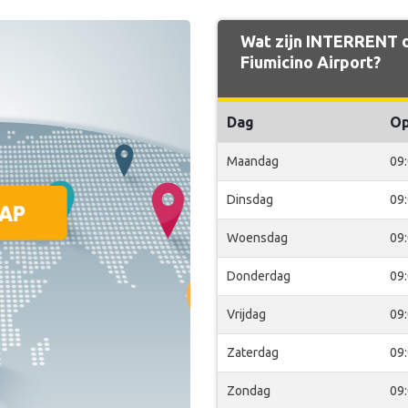
Wat zijn INTERRENT d
Fiumicino Airport?
Dag
O
Maandag
09
Dinsdag
09
Woensdag
09
Donderdag
09
Vrijdag
09
Zaterdag
09
Zondag
09