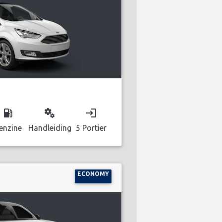
local_gas_station
miscellaneous_services
login
enzine
Handleiding
5 Portier
ECONOMY