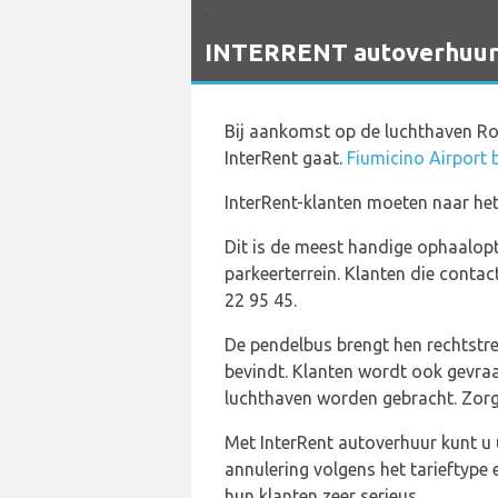
`
INTERRENT autoverhuurdi
Bij aankomst op de luchthaven Rom
InterRent gaat.
Fiumicino Airport 
InterRent-klanten moeten naar het
Dit is de meest handige ophaalopti
parkeerterrein. Klanten die cont
22 95 45.
De pendelbus brengt hen rechtstre
bevindt. Klanten wordt ook gevra
luchthaven worden gebracht. Zorg 
Met InterRent autoverhuur kunt u u
annulering volgens het tarieftype 
hun klanten zeer serieus.