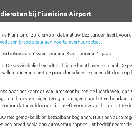
ensten bij Fiumicino Airport
e Fiumicino, zorg ervoor dat u al uw bezittingen heeft voorda
biedt een breed scala aan voertuigverhuuropties
.
 vertrekniveau tussen Terminal 3 en Terminal 1 gaan.
e. De servicebalie bevindt zich in de luchthaventerminal. De pe
act willen opnemen met de pendelbusdienst kunnen dit doen op
eks naar het kantoor van InterRent buiten de luchthaven, dat z
agd om hun voertuigen terug te brengen naar het verhuurkanto
ervoor dat u voldoende tijd heeft voor uw vlucht om dit te d
w reis gemakkelijk en betaalbaar beginnen. Huur een auto tegen
en een breed scala aan autoverhuuropties. Dit bedrijf neemt d