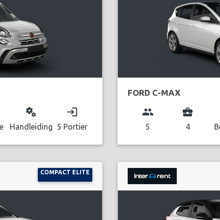
FORD C-MAX
miscellaneous_services
login
group
business_center
e
Handleiding
5 Portier
5
4
B
COMPACT ELITE