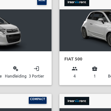
MINI
FIAT 500
miscellaneous_services
login
group
business_center
e
Handleiding
3 Portier
4
1
B
COMPACT