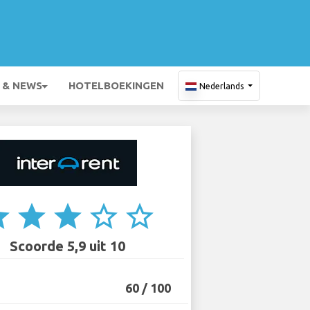
 & NEWS
HOTELBOEKINGEN
Nederlands
ar
star
star
star_border
star_border
Scoorde 5,9 uit 10
60 / 100