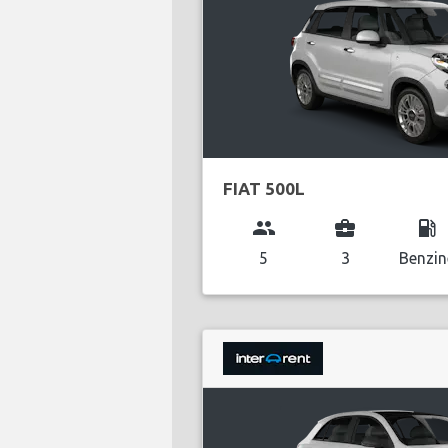
FIAT 500L
group
business_center
local_gas_station
5
3
Benzin