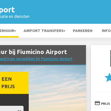
port
matie en diensten
ERHUUR
AIRPORT TRANSFERS
PARKEREN
INFO
 bij Fiumicino Airport
drijven vergelijken bij Fiumicino Airport
st
 EEN
PRIJS
credit_card
PRIJS