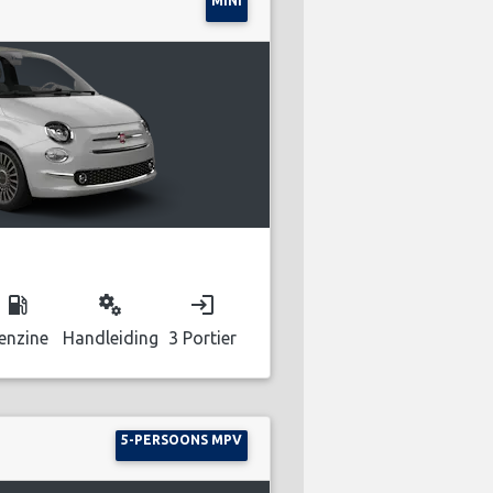
MINI
local_gas_station
miscellaneous_services
login
enzine
Handleiding
3 Portier
5-PERSOONS MPV