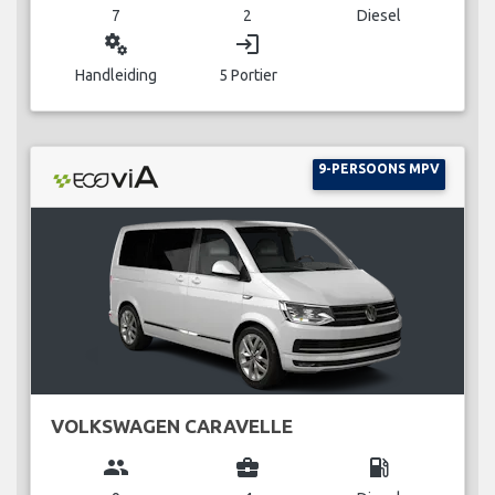
7
2
Diesel
miscellaneous_services
login
Handleiding
5 Portier
9-PERSOONS MPV
VOLKSWAGEN CARAVELLE
group
business_center
local_gas_station