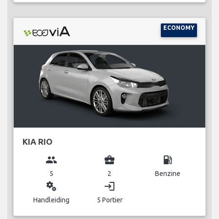
ECONOMY
KIA RIO
group
business_center
local_gas_station
5
2
Benzine
miscellaneous_services
login
Handleiding
5 Portier