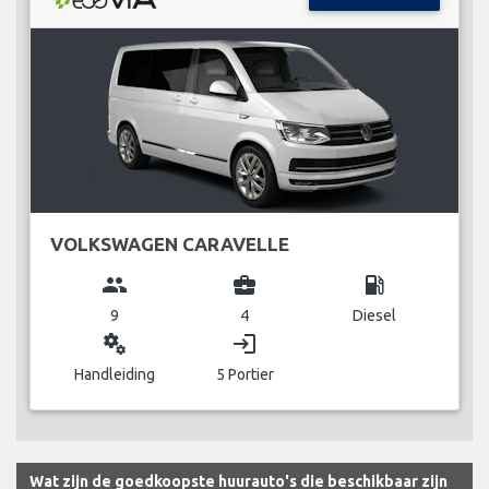
VOLKSWAGEN CARAVELLE
group
business_center
local_gas_station
9
4
Diesel
miscellaneous_services
login
Handleiding
5 Portier
Wat zijn de goedkoopste huurauto's die beschikbaar zijn