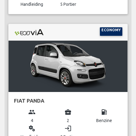
Handleiding
5 Portier
ECONOMY
FIAT PANDA
group
business_center
local_gas_station
4
2
Benzine
miscellaneous_services
login