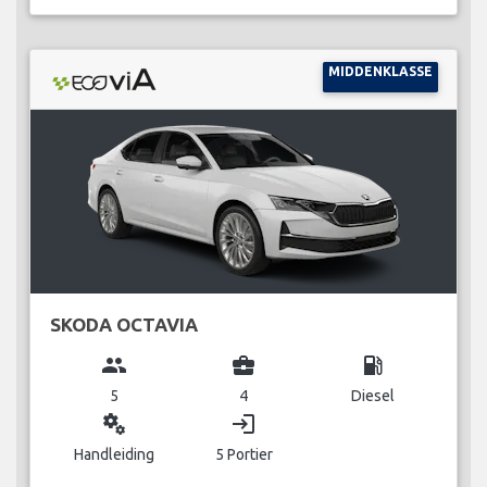
MIDDENKLASSE
SKODA OCTAVIA
group
business_center
local_gas_station
5
4
Diesel
miscellaneous_services
login
Handleiding
5 Portier