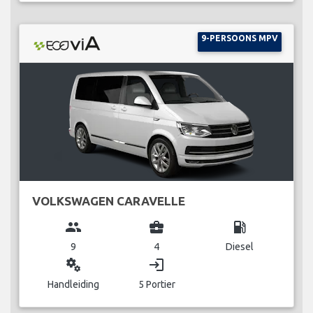
9-PERSOONS MPV
VOLKSWAGEN CARAVELLE
group
business_center
local_gas_station
9
4
Diesel
miscellaneous_services
login
Handleiding
5 Portier