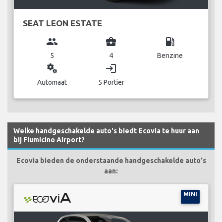
SEAT LEON ESTATE
group
business_center
local_gas_station
5
4
Benzine
miscellaneous_services
login
Automaat
5 Portier
Welke handgeschakelde auto's biedt Ecovia te huur aan
bij Fiumicino Airport?
Ecovia bieden de onderstaande handgeschakelde auto's
aan:
MINI