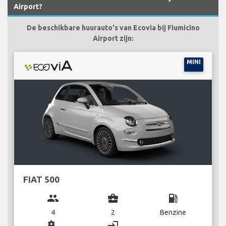
Airport?
De beschikbare huurauto's van Ecovia bij Fiumicino
Airport zijn:
MINI
FIAT 500
group
business_center
local_gas_station
4
2
Benzine
miscellaneous_services
login