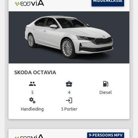
MIDDENKLASSE
SKODA OCTAVIA
group
business_center
local_gas_station
5
4
Diesel
miscellaneous_services
login
Handleiding
5 Portier
9-PERSOONS MPV