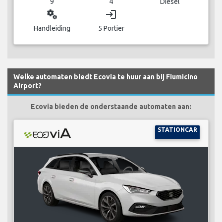
9
4
Diesel
miscellaneous_services
login
Handleiding
5 Portier
Welke automaten biedt Ecovia te huur aan bij Fiumicino
Airport?
Ecovia bieden de onderstaande automaten aan:
STATIONCAR