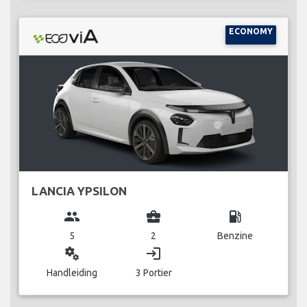
ECONOMY
LANCIA YPSILON
group
business_center
local_gas_station
5
2
Benzine
miscellaneous_services
login
Handleiding
3 Portier