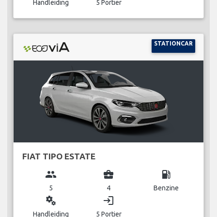
Handleiding
5 Portier
STATIONCAR
FIAT TIPO ESTATE
group
business_center
local_gas_station
5
4
Benzine
miscellaneous_services
login
Handleiding
5 Portier