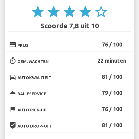
star
star
star
star
star_border
Scoorde 7,8 uit 10
credit_card
76 / 100
PRIJS
timer
22 minuten
GEM. WACHTEN
directions_car
81 / 100
AUTOKWALITEIT
room_service
79 / 100
BALIESERVICE
flag
76 / 100
AUTO PICK-UP
beenhere
81 / 100
AUTO DROP-OFF