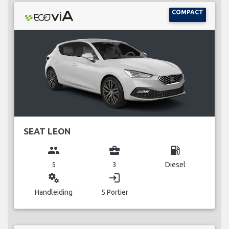
COMPACT
SEAT LEON
group
business_center
local_gas_station
5
3
Diesel
miscellaneous_services
login
Handleiding
5 Portier