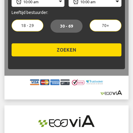
Leeftijd bestuurder:
18 - 29
70+
30 - 69
ZOEKEN