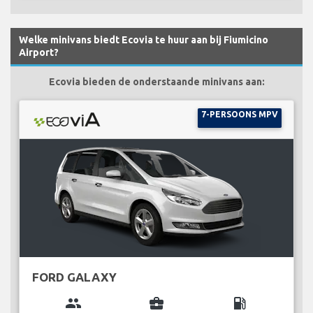
Welke minivans biedt Ecovia te huur aan bij Fiumicino
Airport?
Ecovia bieden de onderstaande minivans aan:
7-PERSOONS MPV
FORD GALAXY
group
business_center
local_gas_station