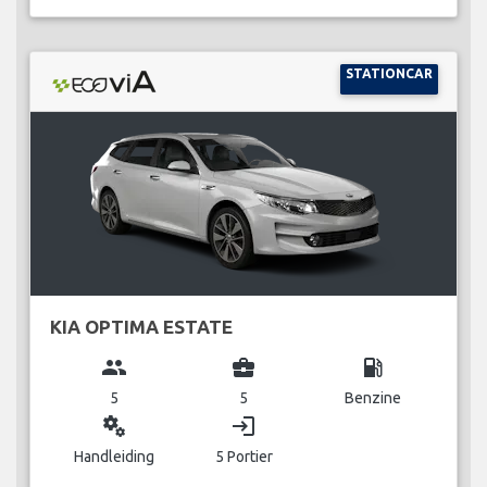
STATIONCAR
KIA OPTIMA ESTATE
group
business_center
local_gas_station
5
5
Benzine
miscellaneous_services
login
Handleiding
5 Portier