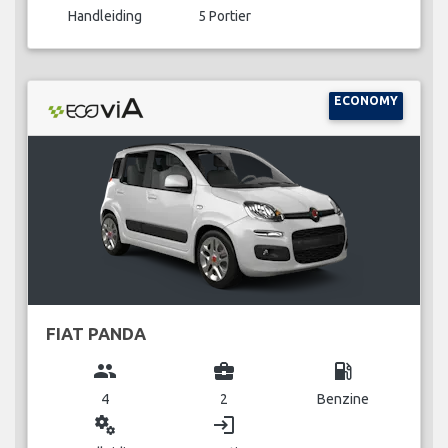
Handleiding
5 Portier
ECONOMY
FIAT PANDA
group
business_center
local_gas_station
4
2
Benzine
miscellaneous_services
login