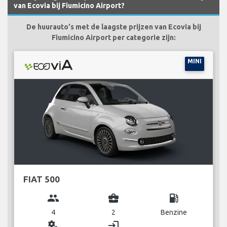
van Ecovia bij Fiumicino Airport?
De huurauto's met de laagste prijzen van Ecovia bij
Fiumicino Airport per categorie zijn:
MINI
FIAT 500
group
business_center
local_gas_station
4
2
Benzine
miscellaneous_services
login