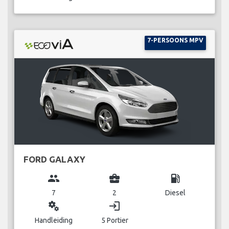
7-PERSOONS MPV
FORD GALAXY
group
business_center
local_gas_station
7
2
Diesel
miscellaneous_services
login
Handleiding
5 Portier