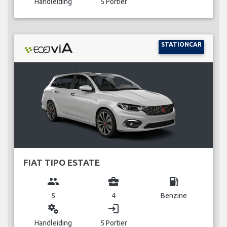
Handleiding
5 Portier
STATIONCAR
FIAT TIPO ESTATE
group
business_center
local_gas_station
5
4
Benzine
miscellaneous_services
login
Handleiding
5 Portier