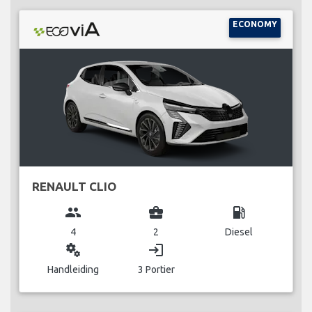
ECONOMY
RENAULT CLIO
group
business_center
local_gas_station
4
2
Diesel
miscellaneous_services
login
Handleiding
3 Portier