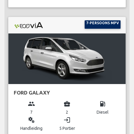
7-PERSOONS MPV
FORD GALAXY
group
business_center
local_gas_station
7
2
Diesel
miscellaneous_services
login
Handleiding
5 Portier