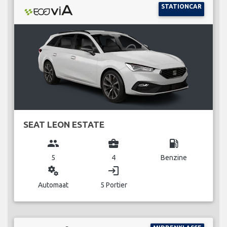
STATIONCAR
SEAT LEON ESTATE
group
business_center
local_gas_station
5
4
Benzine
miscellaneous_services
login
Automaat
5 Portier