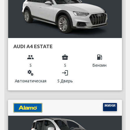
AUDI A4 ESTATE
group
business_center
local_gas_station
5
5
Бензин
miscellaneous_services
login
Автоматическая
5 Дверь
МИНИ