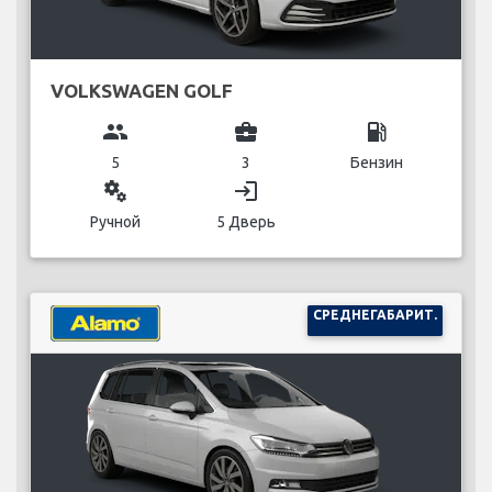
VOLKSWAGEN GOLF
group
business_center
local_gas_station
5
3
Бензин
miscellaneous_services
login
Ручной
5 Дверь
СРЕДНЕГАБАРИТ.