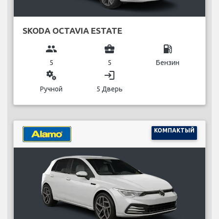
SKODA OCTAVIA ESTATE
group
business_center
local_gas_station
5
5
Бензин
miscellaneous_services
login
Ручной
5 Дверь
КОМПАКТЫЙ