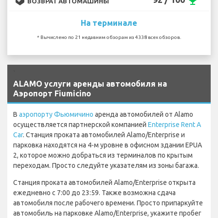
emoji_events
ВОЗВРАТ АВТОМАШИНЫ
На терминале
* Вычислено по 21 недавним обзорам из 4338 всех обзоров.
`
ALAMO услуги аренды автомобиля на
Аэропорт Fiumicino
В
аэропорту Фьюмичино
аренда автомобилей от Alamo
осуществляется партнерской компанией
Enterprise Rent A
Car
. Станция проката автомобилей Alamo/Enterprise и
парковка находятся на 4-м уровне в офисном здании EPUA
2, которое можно добраться из терминалов по крытым
переходам. Просто следуйте указателям из зоны багажа.
Станция проката автомобилей Alamo/Enterprise открыта
ежедневно с 7:00 до 23:59. Также возможна сдача
автомобиля после рабочего времени. Просто припаркуйте
автомобиль на парковке Alamo/Enterprise, укажите пробег