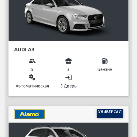
AUDI A3
group
business_center
local_gas_station
5
3
Бензин
miscellaneous_services
login
Автоматическая
5 Дверь
УНИВЕРСАЛ