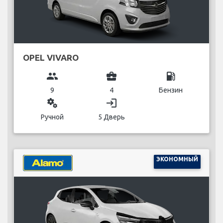
OPEL VIVARO
group
business_center
local_gas_station
9
4
Бензин
miscellaneous_services
login
Ручной
5 Дверь
ЭКОНОМНЫЙ