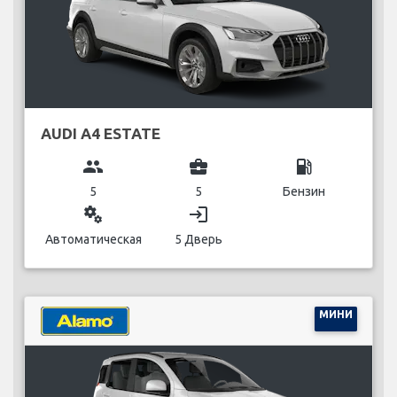
AUDI A4 ESTATE
group
business_center
local_gas_station
5
5
Бензин
miscellaneous_services
login
Автоматическая
5 Дверь
МИНИ