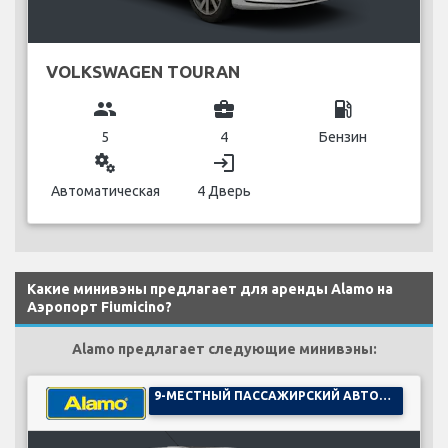
VOLKSWAGEN TOURAN
group
business_center
local_gas_station
5
4
Бензин
miscellaneous_services
login
Автоматическая
4 Дверь
Какие минивэны предлагает для аренды Alamo на
Аэропорт Fiumicino?
Alamo предлагает следующие минивэны:
9-МЕСТНЫЙ ПАССАЖИРСКИЙ АВТОМОБИЛЬ