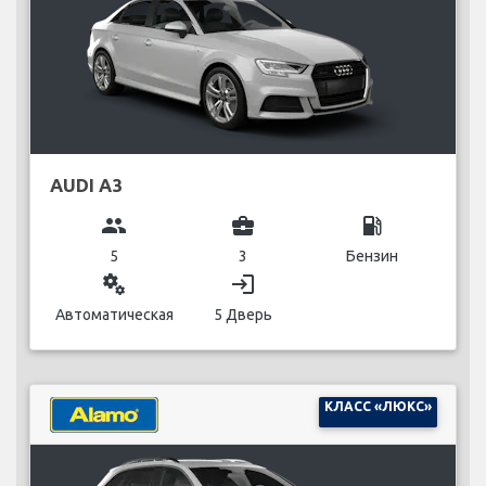
AUDI A3
group
business_center
local_gas_station
5
3
Бензин
miscellaneous_services
login
Автоматическая
5 Дверь
КЛАСС «ЛЮКС»