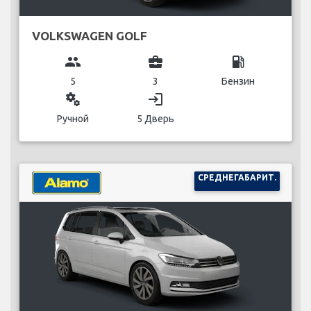
VOLKSWAGEN GOLF
group
business_center
local_gas_station
5
3
Бензин
miscellaneous_services
login
Ручной
5 Дверь
СРЕДНЕГАБАРИТ.