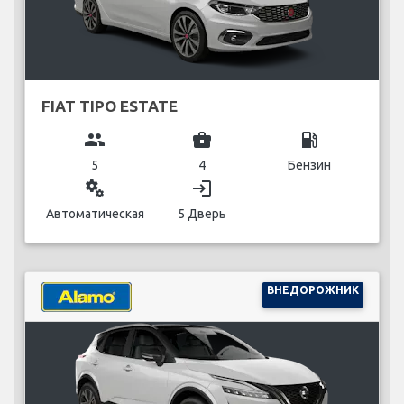
FIAT TIPO ESTATE
group
business_center
local_gas_station
5
4
Бензин
miscellaneous_services
login
Автоматическая
5 Дверь
ВНЕДОРОЖНИК