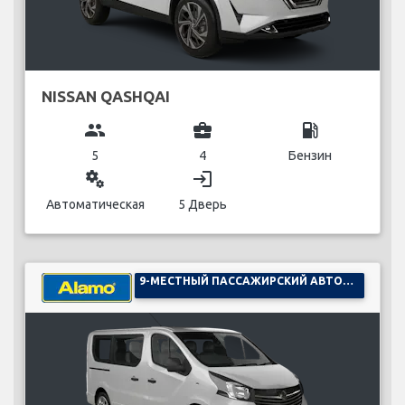
NISSAN QASHQAI
group
business_center
local_gas_station
5
4
Бензин
miscellaneous_services
login
Автоматическая
5 Дверь
9-МЕСТНЫЙ ПАССАЖИРСКИЙ АВТОМОБИЛЬ