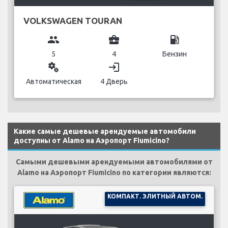
VOLKSWAGEN TOURAN
group
business_center
local_gas_station
5
4
Бензин
miscellaneous_services
login
Автоматическая
4 Дверь
Какие самые дешевые арендуемые автомобили
доступны от Alamo на Аэропорт Fiumicino?
Самыми дешевыми арендуемыми автомобилями от
Alamo на Аэропорт Fiumicino по категории являются:
КОМПАКТ. ЭЛИТНЫЙ АВТОМ.