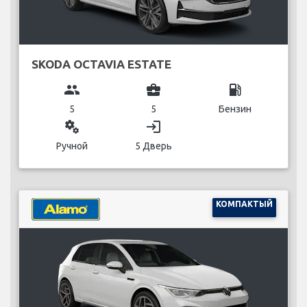
SKODA OCTAVIA ESTATE
group
business_center
local_gas_station
5
5
Бензин
miscellaneous_services
login
Ручной
5 Дверь
КОМПАКТЫЙ