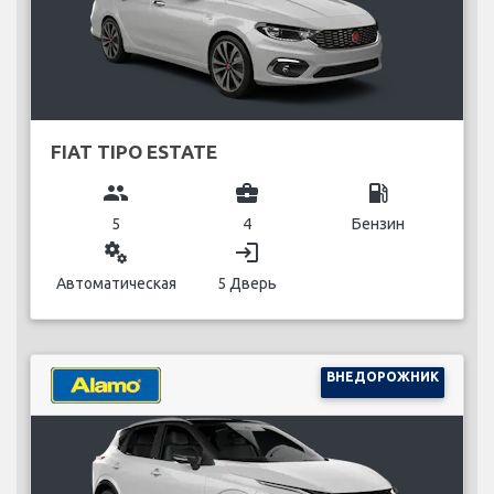
FIAT TIPO ESTATE
group
business_center
local_gas_station
5
4
Бензин
miscellaneous_services
login
Автоматическая
5 Дверь
ВНЕДОРОЖНИК