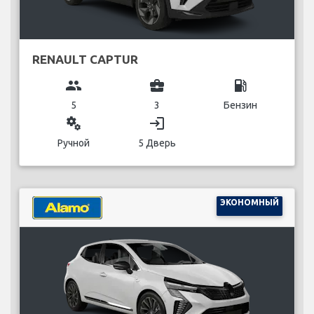
RENAULT CAPTUR
group
business_center
local_gas_station
5
3
Бензин
miscellaneous_services
login
Ручной
5 Дверь
ЭКОНОМНЫЙ