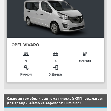
OPEL VIVARO
group
business_center
local_gas_station
9
4
Бензин
miscellaneous_services
login
Ручной
5 Дверь
Какие автомобили с автоматической КПП предлагает
для аренды Alamo на Аэропорт Fiumicino?