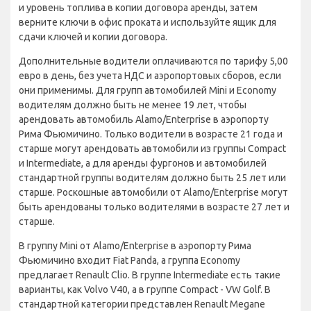
и уровень топлива в копии договора аренды, затем
верните ключи в офис проката и используйте ящик для
сдачи ключей и копии договора.
Дополнительные водители оплачиваются по тарифу 5,00
евро в день, без учета НДС и аэропортовых сборов, если
они применимы. Для групп автомобилей Mini и Economy
водителям должно быть не менее 19 лет, чтобы
арендовать автомобиль Alamo/Enterprise в аэропорту
Рима Фьюмичино. Только водители в возрасте 21 года и
старше могут арендовать автомобили из группы Compact
и Intermediate, а для аренды фургонов и автомобилей
стандартной группы водителям должно быть 25 лет или
старше. Роскошные автомобили от Alamo/Enterprise могут
быть арендованы только водителями в возрасте 27 лет и
старше.
В группу Mini от Alamo/Enterprise в аэропорту Рима
Фьюмичино входит Fiat Panda, а группа Economy
предлагает Renault Clio. В группе Intermediate есть такие
варианты, как Volvo V40, а в группе Compact - VW Golf. В
стандартной категории представлен Renault Megane