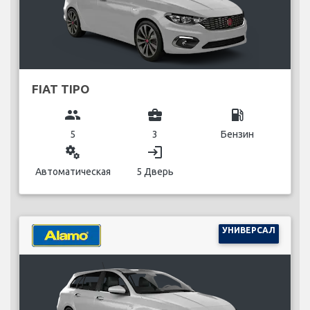
FIAT TIPO
group
business_center
local_gas_station
5
3
Бензин
miscellaneous_services
login
Автоматическая
5 Дверь
УНИВЕРСАЛ