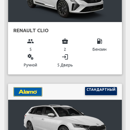
RENAULT CLIO
group
business_center
local_gas_station
5
2
Бензин
miscellaneous_services
login
Ручной
5 Дверь
СТАНДАРТНЫЙ