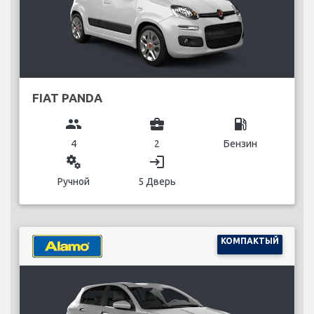
FIAT PANDA
group
business_center
local_gas_station
4
2
Бензин
miscellaneous_services
login
Ручной
5 Дверь
КОМПАКТЫЙ