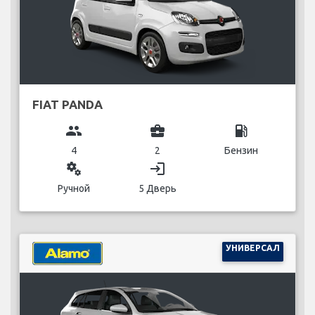
FIAT PANDA
group
business_center
local_gas_station
4
2
Бензин
miscellaneous_services
login
Ручной
5 Дверь
УНИВЕРСАЛ