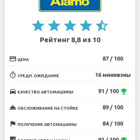
star
star
star
star
star_half
Рейтинг 8,8 из 10
credit_card
87 / 100
ЦЕНА
timer
16 минивэны
СРЕДН. ОЖИДАНИЕ
directions_car
91 / 100
emoji_events
КАЧЕСТВО АВТОМАШИНЫ
room_service
89 / 100
ОБСЛУЖИВАНИЕ НА СТОЙКЕ
flag
84 / 100
ПОЛУЧЕНИЕ АВТОМАШИНЫ
beenhere
92 / 100