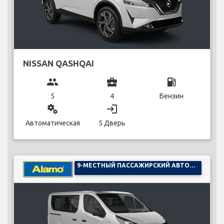
NISSAN QASHQAI
group
business_center
local_gas_station
5
4
Бензин
miscellaneous_services
login
Автоматическая
5 Дверь
9-МЕСТНЫЙ ПАССАЖИРСКИЙ АВТОМОБИЛЬ