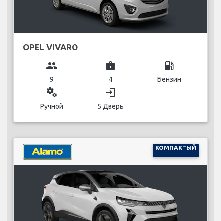
OPEL VIVARO
group
business_center
local_gas_station
9
4
Бензин
miscellaneous_services
login
Ручной
5 Дверь
КОМПАКТЫЙ