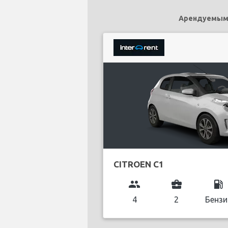
Арендуемыми 
CITROEN C1
group
business_center
local_gas_station
4
2
Бензи