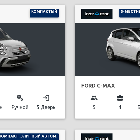
КОМПАКТЫЙ
5-МЕСТН
FORD C-MAX
miscellaneous_services
login
group
business_center
н
Ручной
5 Дверь
5
4
КОМПАКТ. ЭЛИТНЫЙ АВТОМ.