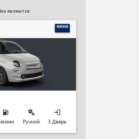
ino являются:
МИНИ
local_gas_station
miscellaneous_services
login
Бензин
Ручной
3 Дверь