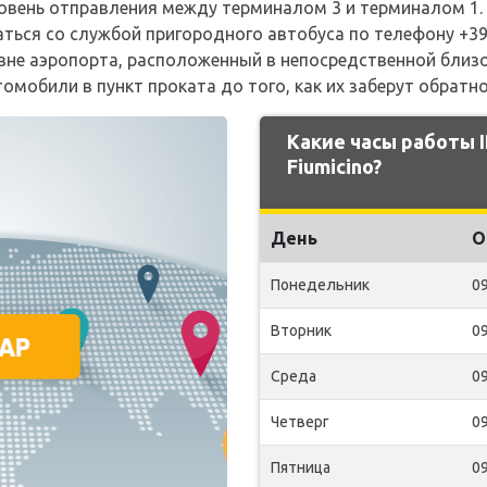
овень отправления между терминалом 3 и терминалом 1.
ться со службой пригородного автобуса по телефону +39 0
вне аэропорта, расположенный в непосредственной близ
омобили в пункт проката до того, как их заберут обратно
Какие часы работы
Fiumicino?
День
О
Понедельник
09
Вторник
09
Среда
09
Четверг
09
Пятница
09