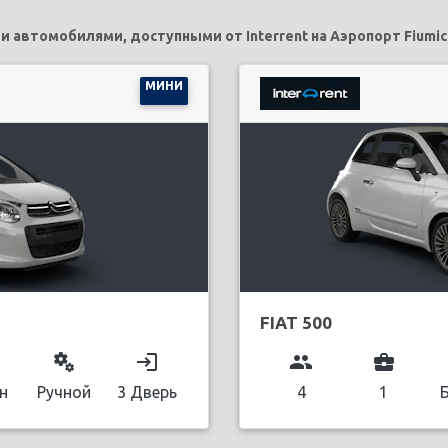
автомобилями, доступными от Interrent на Аэропорт Fiumic
МИНИ
FIAT 500
miscellaneous_services
login
group
business_center
н
Ручной
3 Дверь
4
1