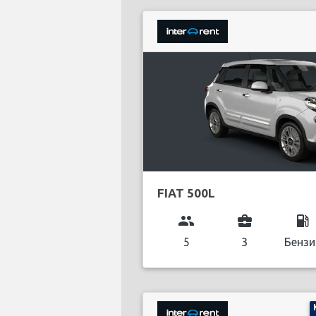
FIAT 500L
group
business_center
local_gas_station
5
3
Бензи