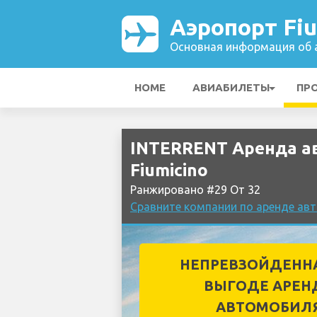
Аэропорт Fiu
Основная информация об а
HOME
АВИАБИЛЕТЫ
ПР
INTERRENT Аренда а
Fiumicino
Ранжировано #29 От 32
Сравните компании по аренде авт
НЕПРЕВЗОЙДЕНН
ВЫГОДЕ АРЕН
АВТОМОБИЛ