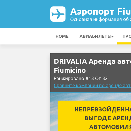
Аэропорт Fiu
Основная информация об а
HOME
АВИАБИЛЕТЫ
ПР
DRIVALIA Аренда авт
Fiumicino
Ранжировано #13 От 32
Сравните компании по аренде авт
НЕПРЕВЗОЙДЕНН
ВЫГОДЕ АРЕН
АВТОМОБИЛ