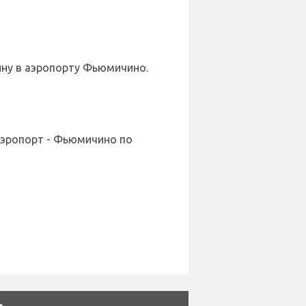
шину в аэропорту Фьюмичино.
 Аэропорт - Фьюмичино по