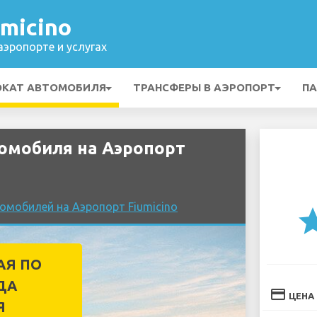
micino
эропорте и услугах
ОКАТ АВТОМОБИЛЯ
ТРАНСФЕРЫ В АЭРОПОРТ
ПА
омобиля на Аэропорт
омобилей на Аэропорт Fiumicino
st
АЯ ПО
ДА
credit_card
ЦЕНА
Я