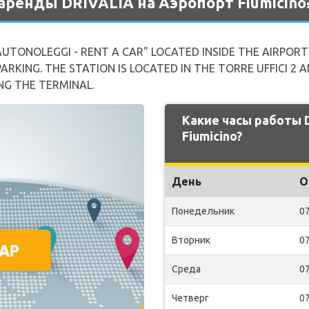
аренды DRIVALIA на Аэропорт Fiumicino
AUTONOLEGGI - RENT A CAR" LOCATED INSIDE THE AIRPOR
RKING. THE STATION IS LOCATED IN THE TORRE UFFICI 2 A
NG THE TERMINAL.
Какие часы работы 
Fiumicino?
День
О
Понедельник
07
Вторник
07
Среда
07
Четверг
07