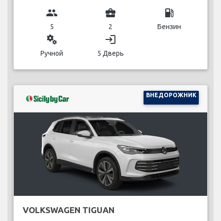
group
business_center
local_gas_station
5
2
Бензин
miscellaneous_services
login
Ручной
5 Дверь
ВНЕДОРОЖНИК
VOLKSWAGEN TIGUAN