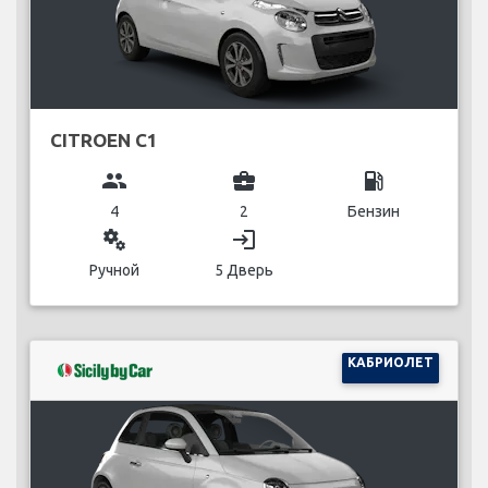
CITROEN C1
group
business_center
local_gas_station
4
2
Бензин
miscellaneous_services
login
Ручной
5 Дверь
КАБРИОЛЕТ