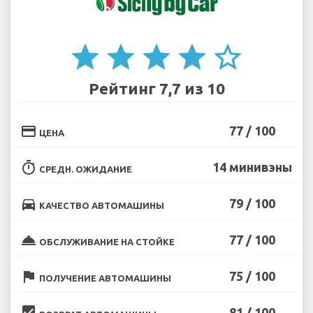
star
star
star
star
star_border
Рейтинг 7,7 из 10
credit_card
77 / 100
ЦЕНА
timer
14 минивэны
СРЕДН. ОЖИДАНИЕ
directions_car
79 / 100
КАЧЕСТВО АВТОМАШИНЫ
room_service
77 / 100
ОБСЛУЖИВАНИЕ НА СТОЙКЕ
flag
75 / 100
ПОЛУЧЕНИЕ АВТОМАШИНЫ
beenhere
81 / 100