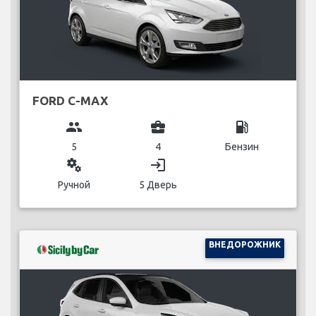
FORD C-MAX
group
business_center
local_gas_station
5
4
Бензин
miscellaneous_services
login
Ручной
5 Дверь
ВНЕДОРОЖНИК