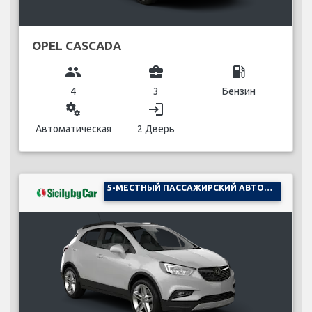
OPEL CASCADA
group
business_center
local_gas_station
4
3
Бензин
miscellaneous_services
login
Автоматическая
2 Дверь
5-МЕСТНЫЙ ПАССАЖИРСКИЙ АВТОМОБИЛЬ