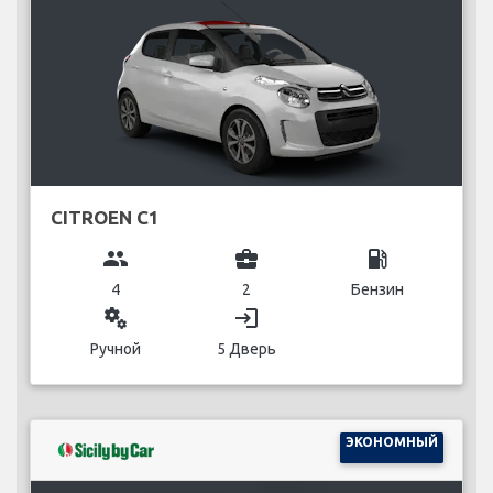
CITROEN C1
group
business_center
local_gas_station
4
2
Бензин
miscellaneous_services
login
Ручной
5 Дверь
ЭКОНОМНЫЙ