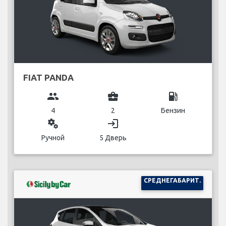
FIAT PANDA
group
business_center
local_gas_station
4
2
Бензин
miscellaneous_services
login
Ручной
5 Дверь
СРЕДНЕГАБАРИТ.