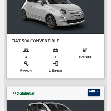
FIAT 500 CONVERTIBLE
group
business_center
local_gas_station
4
1
Бензин
miscellaneous_services
login
Ручной
2 Дверь
МИНИ