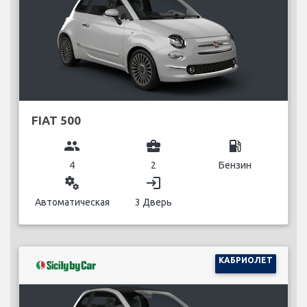
FIAT 500
group
business_center
local_gas_station
4
2
Бензин
miscellaneous_services
login
Автоматическая
3 Дверь
КАБРИОЛЕТ