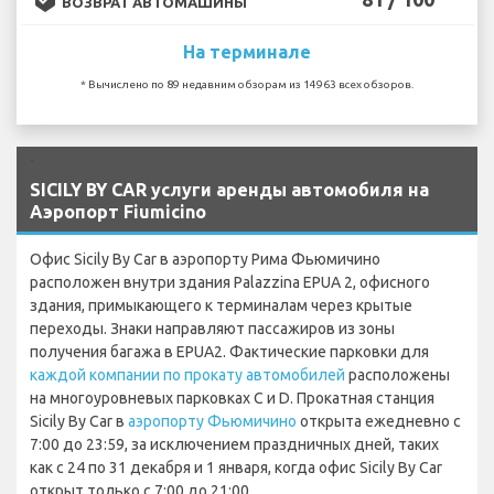
ВОЗВРАТ АВТОМАШИНЫ
На терминале
* Вычислено по 89 недавним обзорам из 14963 всех обзоров.
`
SICILY BY CAR услуги аренды автомобиля на
Аэропорт Fiumicino
Офис Sicily By Car в аэропорту Рима Фьюмичино
расположен внутри здания Palazzina EPUA 2, офисного
здания, примыкающего к терминалам через крытые
переходы. Знаки направляют пассажиров из зоны
получения багажа в EPUA2. Фактические парковки для
каждой компании по прокату автомобилей
расположены
на многоуровневых парковках C и D. Прокатная станция
Sicily By Car в
аэропорту Фьюмичино
открыта ежедневно с
7:00 до 23:59, за исключением праздничных дней, таких
как с 24 по 31 декабря и 1 января, когда офис Sicily By Car
открыт только с 7:00 до 21:00.