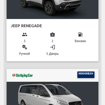
JEEP RENEGADE
group
business_center
local_gas_station
5
2
Бензин
miscellaneous_services
login
Ручной
5 Дверь
МИНИВЭН