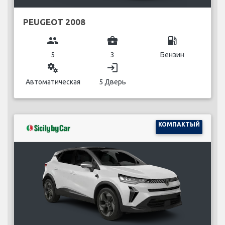
PEUGEOT 2008
group
business_center
local_gas_station
5
3
Бензин
miscellaneous_services
login
Автоматическая
5 Дверь
КОМПАКТЫЙ