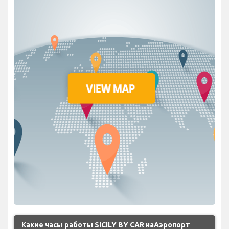
Какие часы работы SICILY BY CAR наАэропорт