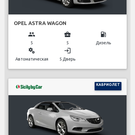
OPEL ASTRA WAGON
group
business_center
local_gas_station
5
5
Дизель
miscellaneous_services
login
Автоматическая
5 Дверь
КАБРИОЛЕТ