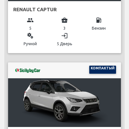
RENAULT CAPTUR
group
business_center
local_gas_station
5
3
Бензин
miscellaneous_services
login
Ручной
5 Дверь
КОМПАКТЫЙ