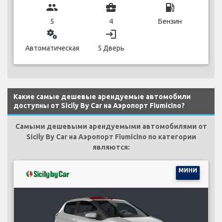
group
business_center
local_gas_station
5
4
Бензин
miscellaneous_services
login
Автоматическая
5 Дверь
Какие самые дешевые арендуемые автомобили
доступны от Sicily By Car на Аэропорт Fiumicino?
Самыми дешевыми арендуемыми автомобилями от
Sicily By Car на Аэропорт Fiumicino по категории
являются:
МИНИ