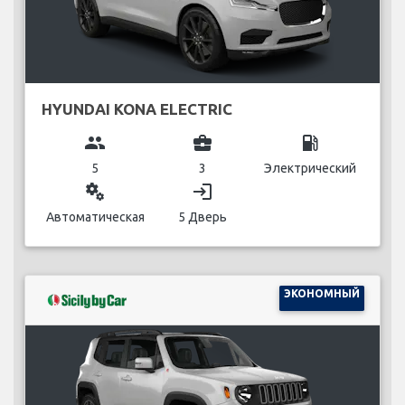
HYUNDAI KONA ELECTRIC
group
business_center
local_gas_station
5
3
Электрический
miscellaneous_services
login
Автоматическая
5 Дверь
ЭКОНОМНЫЙ