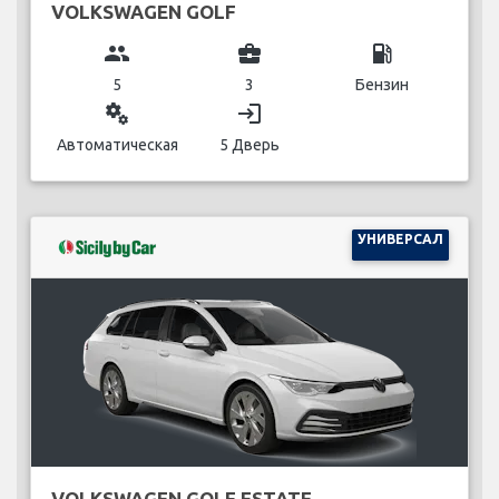
VOLKSWAGEN GOLF
group
business_center
local_gas_station
5
3
Бензин
miscellaneous_services
login
Автоматическая
5 Дверь
УНИВЕРСАЛ
VOLKSWAGEN GOLF ESTATE