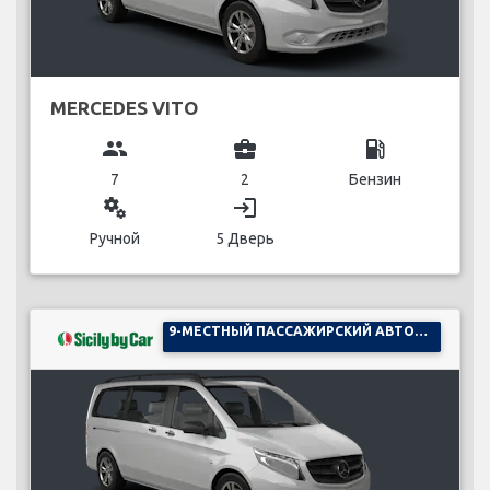
MERCEDES VITO
group
business_center
local_gas_station
7
2
Бензин
miscellaneous_services
login
Ручной
5 Дверь
9-МЕСТНЫЙ ПАССАЖИРСКИЙ АВТОМОБИЛЬ