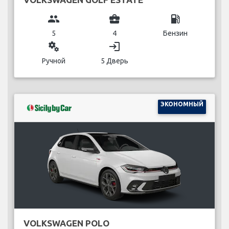
group
business_center
local_gas_station
5
4
Бензин
miscellaneous_services
login
Ручной
5 Дверь
ЭКОНОМНЫЙ
VOLKSWAGEN POLO