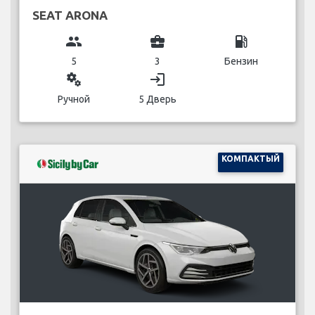
SEAT ARONA
group
business_center
local_gas_station
5
3
Бензин
miscellaneous_services
login
Ручной
5 Дверь
КОМПАКТЫЙ