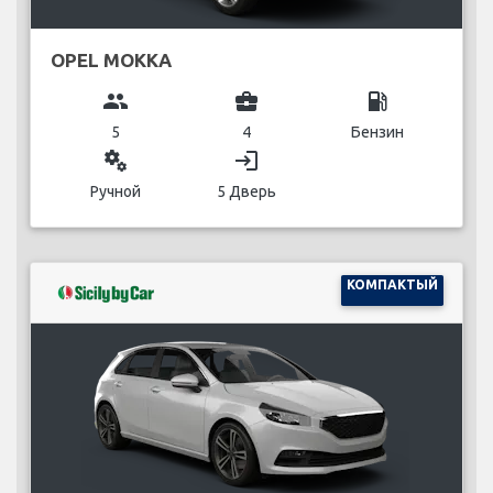
OPEL MOKKA
group
business_center
local_gas_station
5
4
Бензин
miscellaneous_services
login
Ручной
5 Дверь
КОМПАКТЫЙ