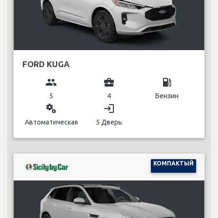
FORD KUGA
group
business_center
local_gas_station
5
4
Бензин
miscellaneous_services
login
Автоматическая
5 Дверь
КОМПАКТЫЙ