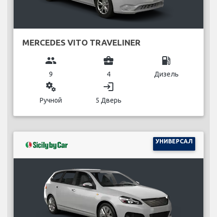
MERCEDES VITO TRAVELINER
group
business_center
local_gas_station
9
4
Дизель
miscellaneous_services
login
Ручной
5 Дверь
УНИВЕРСАЛ