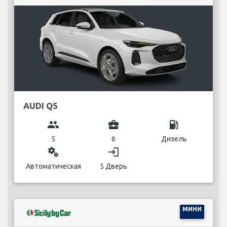
AUDI Q5
group
business_center
local_gas_station
5
6
Дизель
miscellaneous_services
login
Автоматическая
5 Дверь
МИНИ