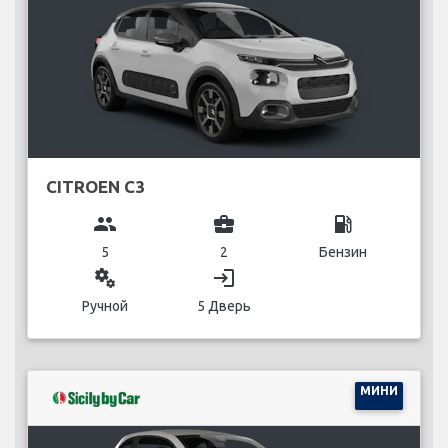
CITROEN C3
group
business_center
local_gas_station
5
2
Бензин
miscellaneous_services
login
Ручной
5 Дверь
МИНИ