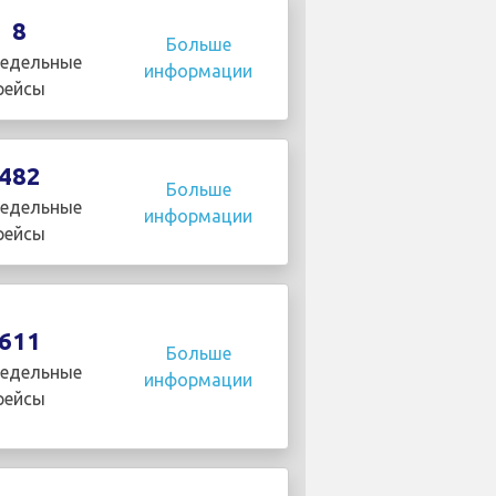
8
Больше
едельные
информации
рейсы
482
Больше
едельные
информации
рейсы
611
Больше
едельные
информации
рейсы