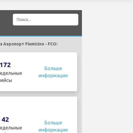
Аэропорт Fiumicino - FCO:
172
Больше
едельные
информации
рейсы
42
Больше
едельные
информации