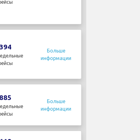
рейсы
394
Больше
едельные
информации
рейсы
885
Больше
едельные
информации
рейсы