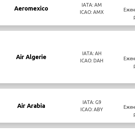
IATA: AM
Aeromexico
Ежен
ICAO: AMX
IATA: AH
Air Algerie
Ежен
ICAO: DAH
IATA: G9
Air Arabia
Ежен
ICAO: ABY