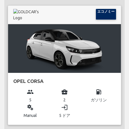
エコノミー
OPEL CORSA
group
business_center
local_gas_station
5
2
ガソリン
miscellaneous_services
login
Manual
5 ドア