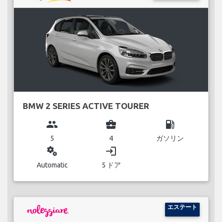
BMW 2 SERIES ACTIVE TOURER
group
business_center
local_gas_station
5
4
ガソリン
miscellaneous_services
login
Automatic
5 ドア
エステート