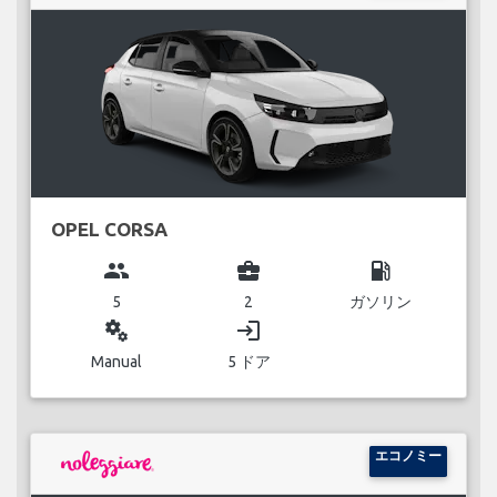
OPEL CORSA
group
business_center
local_gas_station
5
2
ガソリン
miscellaneous_services
login
Manual
5 ドア
エコノミー