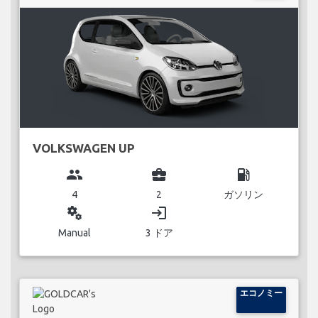
VOLKSWAGEN UP
group
business_center
local_gas_station
4
2
ガソリン
miscellaneous_services
login
Manual
3 ドア
エコノミー