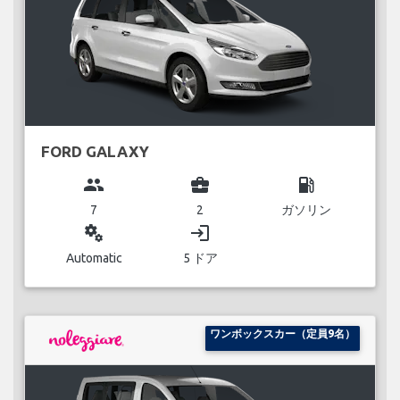
FORD GALAXY
group
business_center
local_gas_station
7
2
ガソリン
miscellaneous_services
login
Automatic
5 ドア
ワンボックスカー（定員9名）