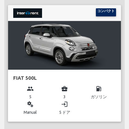
コンパクト
FIAT 500L
group
business_center
local_gas_station
5
3
ガソリン
miscellaneous_services
login
Manual
5 ドア