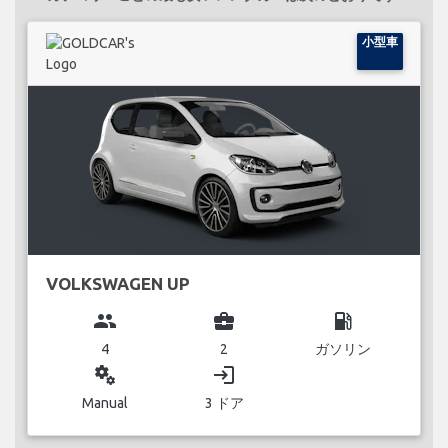
小型車
VOLKSWAGEN UP
group
business_center
local_gas_station
4
2
ガソリン
miscellaneous_services
login
Manual
3 ドア