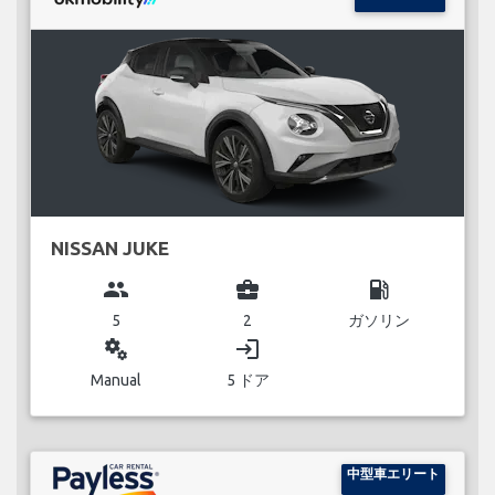
NISSAN JUKE
group
business_center
local_gas_station
5
2
ガソリン
miscellaneous_services
login
Manual
5 ドア
中型車エリート