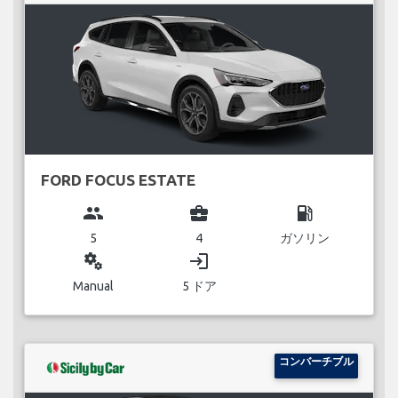
FORD FOCUS ESTATE
group
business_center
local_gas_station
5
4
ガソリン
miscellaneous_services
login
Manual
5 ドア
コンバーチブル