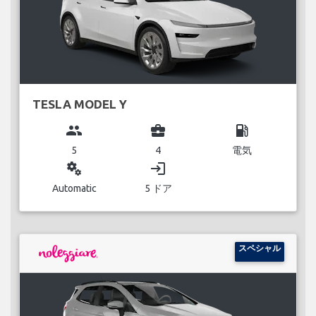
TESLA MODEL Y
group
business_center
local_gas_station
5
4
電気
miscellaneous_services
login
Automatic
5 ドア
スペシャル