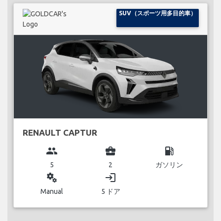
SUV（スポーツ用多目的車）
RENAULT CAPTUR
group
business_center
local_gas_station
5
2
ガソリン
miscellaneous_services
login
Manual
5 ドア