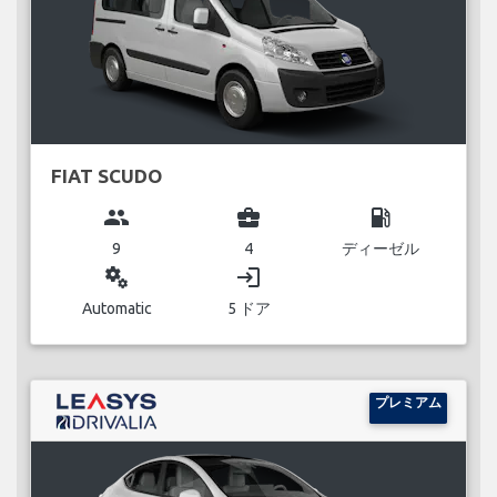
FIAT SCUDO
group
business_center
local_gas_station
9
4
ディーゼル
miscellaneous_services
login
Automatic
5 ドア
プレミアム