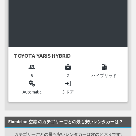
TOYOTA YARIS HYBRID
group
business_center
local_gas_station
5
2
ハイブリッド
miscellaneous_services
login
Automatic
5 ドア
Fiumicino 空港 のカテゴリーごとの最も安いレンタカーは？
カテゴリーごとの最も安いレンタカーは次のとおりです: