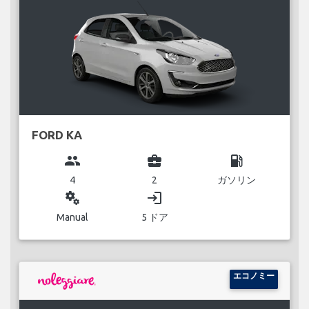
FORD KA
group
business_center
local_gas_station
4
2
ガソリン
miscellaneous_services
login
Manual
5 ドア
エコノミー