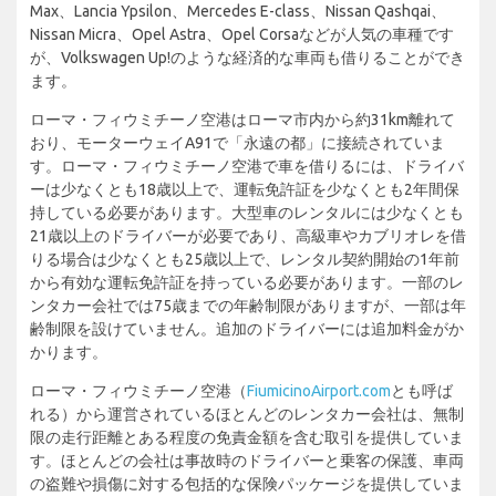
Max、Lancia Ypsilon、Mercedes E-class、Nissan Qashqai、
Nissan Micra、Opel Astra、Opel Corsaなどが人気の車種です
が、Volkswagen Up!のような経済的な車両も借りることができ
ます。
ローマ・フィウミチーノ空港はローマ市内から約31km離れて
おり、モーターウェイA91で「永遠の都」に接続されていま
す。ローマ・フィウミチーノ空港で車を借りるには、ドライバ
ーは少なくとも18歳以上で、運転免許証を少なくとも2年間保
持している必要があります。大型車のレンタルには少なくとも
21歳以上のドライバーが必要であり、高級車やカブリオレを借
りる場合は少なくとも25歳以上で、レンタル契約開始の1年前
から有効な運転免許証を持っている必要があります。一部のレ
ンタカー会社では75歳までの年齢制限がありますが、一部は年
齢制限を設けていません。追加のドライバーには追加料金がか
かります。
ローマ・フィウミチーノ空港（
FiumicinoAirport.com
とも呼ば
れる）から運営されているほとんどのレンタカー会社は、無制
限の走行距離とある程度の免責金額を含む取引を提供していま
す。ほとんどの会社は事故時のドライバーと乗客の保護、車両
の盗難や損傷に対する包括的な保険パッケージを提供していま