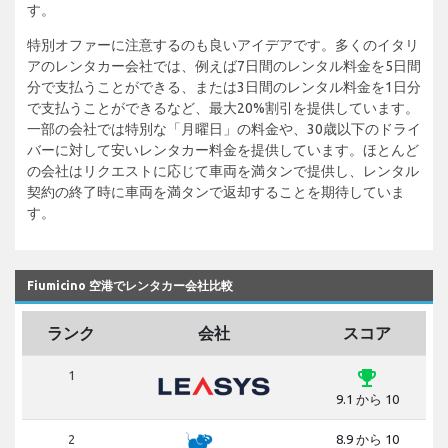
す。
特別オファーに注意するのも良いアイデアです。多くのイタリ
アのレンタカー会社では、例えば7日間のレンタル料金を5日間
分で支払うことができる、または3日間のレンタル料金を1日分
で支払うことができるなど、最大20%割引を提供しています。
一部の会社では特別な「月曜日」の料金や、30歳以下のドライ
バーに対して安いレンタカー料金を提供しています。ほとんど
の会社はリクエストに応じて車両を満タンで提供し、レンタル
契約の終了時に車両を満タンで返却することを期待していま
す。
Fiumicino 空港でレンタカー会社比較
ランク
会社
スコア
emoji_events
1
9.1 から 10
2
8.9 から 10