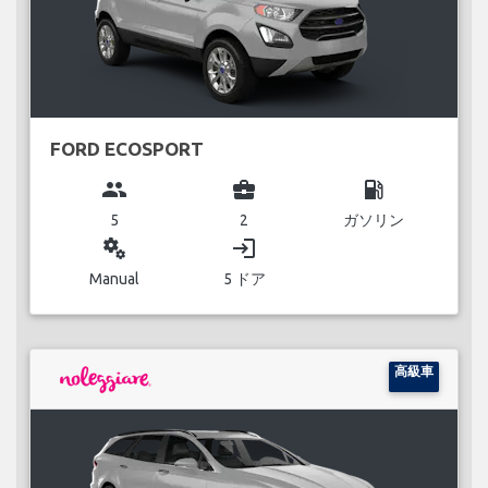
FORD ECOSPORT
group
business_center
local_gas_station
5
2
ガソリン
miscellaneous_services
login
Manual
5 ドア
高級車