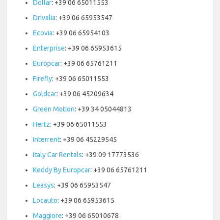
Dollar
: +39 06 65011553
Drivalia
: +39 06 65953547
Ecovia
: +39 06 65954103
Enterprise
: +39 06 65953615
Europcar
: +39 06 65761211
Firefly
: +39 06 65011553
Goldcar
: +39 06 45209634
Green Motion
: +39 34 05044813
Hertz
: +39 06 65011553
Interrent
: +39 06 45229545
Italy Car Rentals
: +39 09 17773536
Keddy By Europcar
: +39 06 65761211
Leasys
: +39 06 65953547
Locauto
: +39 06 65953615
Maggiore
: +39 06 65010678