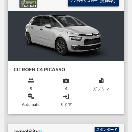
ワンボックスカー（定員5名）
CITROEN C4 PICASSO
group
business_center
local_gas_station
5
4
ガソリン
miscellaneous_services
login
Automatic
5 ドア
スタンダード