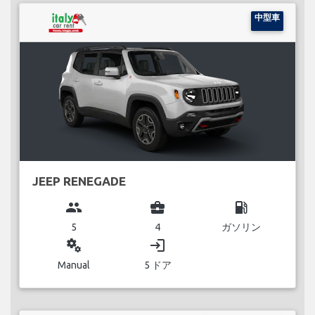
中型車
JEEP RENEGADE
group
business_center
local_gas_station
5
4
ガソリン
miscellaneous_services
login
Manual
5 ドア