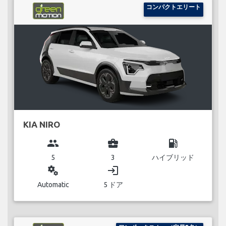
コンパクトエリート
KIA NIRO
group
business_center
local_gas_station
5
3
ハイブリッド
miscellaneous_services
login
Automatic
5 ドア