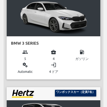
BMW 3 SERIES
group
business_center
local_gas_station
5
4
ガソリン
miscellaneous_services
login
Automatic
4 ドア
ワンボックスカー（定員7名）