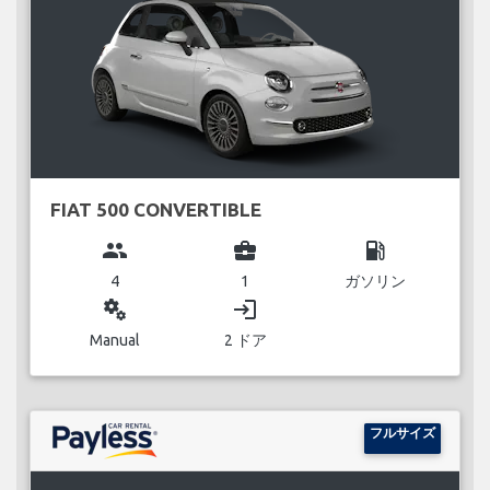
FIAT 500 CONVERTIBLE
group
business_center
local_gas_station
4
1
ガソリン
miscellaneous_services
login
Manual
2 ドア
フルサイズ