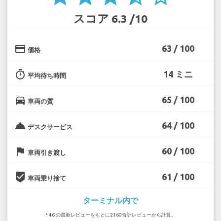
スコア 6.3 /10
credit_card
63 / 100
価格
timer
14 ミニ
平均待ち時間
directions_car
65 / 100
車両の質
room_service
64 / 100
デスクサービス
flag
60 / 100
車両引き渡し
beenhere
61 / 100
車両乗り捨て
ターミナル内で
* 46 の最新レビューをもとに2160合計レビューから計算。