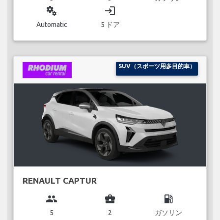
miscellaneous_services
login
Automatic
5 ドア
SUV（スポーツ用多目的車）
RENAULT CAPTUR
group
business_center
local_gas_station
5
2
ガソリン