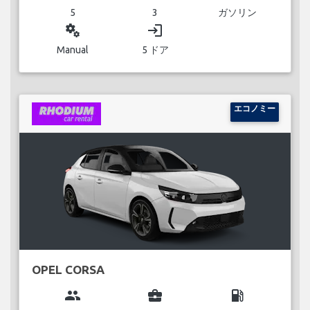
5
3
ガソリン
miscellaneous_services
login
Manual
5 ドア
エコノミー
OPEL CORSA
group
business_center
local_gas_station