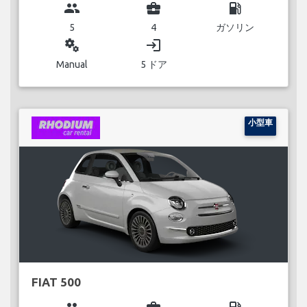
group
business_center
local_gas_station
5
4
ガソリン
miscellaneous_services
login
Manual
5 ドア
小型車
FIAT 500