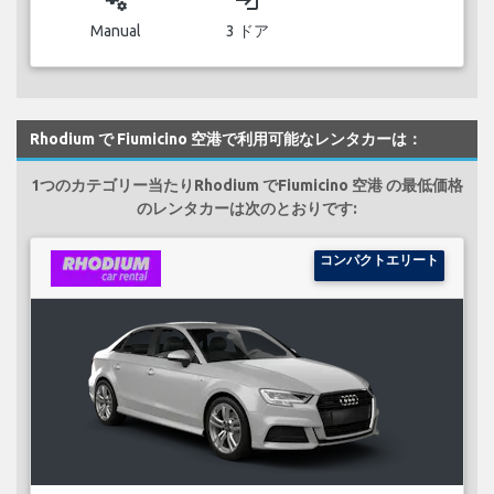
miscellaneous_services
login
Manual
3 ドア
Rhodium で Fiumicino 空港で利用可能なレンタカーは：
1つのカテゴリー当たりRhodium でFiumicino 空港 の最低価格
のレンタカーは次のとおりです:
コンパクトエリート