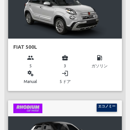
FIAT 500L
group
business_center
local_gas_station
5
3
ガソリン
miscellaneous_services
login
Manual
5 ドア
エコノミー