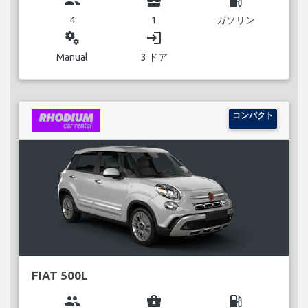
group
business_center
local_gas_station
4
1
ガソリン
miscellaneous_services
login
Manual
3 ドア
コンパクト
FIAT 500L
group
business_center
local_gas_station