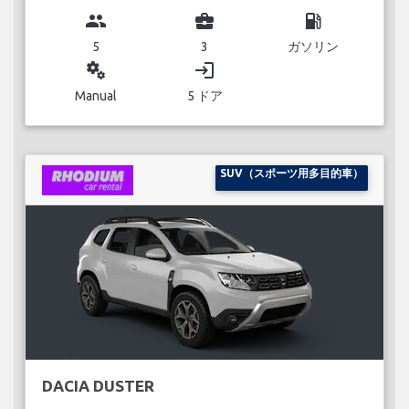
group
business_center
local_gas_station
5
3
ガソリン
miscellaneous_services
login
Manual
5 ドア
SUV（スポーツ用多目的車）
DACIA DUSTER