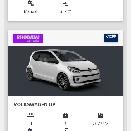
miscellaneous_services
login
Manual
5 ドア
小型車
VOLKSWAGEN UP
group
business_center
local_gas_station
4
2
ガソリン