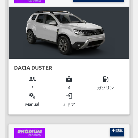
DACIA DUSTER
group
business_center
local_gas_station
5
4
ガソリン
miscellaneous_services
login
Manual
5 ドア
小型車