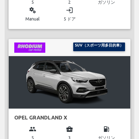
5
2
ガソリン
miscellaneous_services
login
Manual
5 ドア
SUV（スポーツ用多目的車）
OPEL GRANDLAND X
group
business_center
local_gas_station
5
3
ガソリン