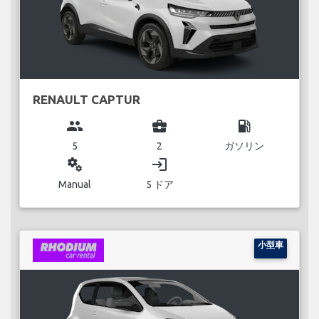
RENAULT CAPTUR
group
business_center
local_gas_station
5
2
ガソリン
miscellaneous_services
login
Manual
5 ドア
小型車