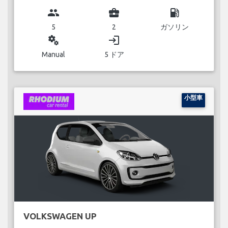
group
business_center
local_gas_station
5
2
ガソリン
miscellaneous_services
login
Manual
5 ドア
小型車
VOLKSWAGEN UP