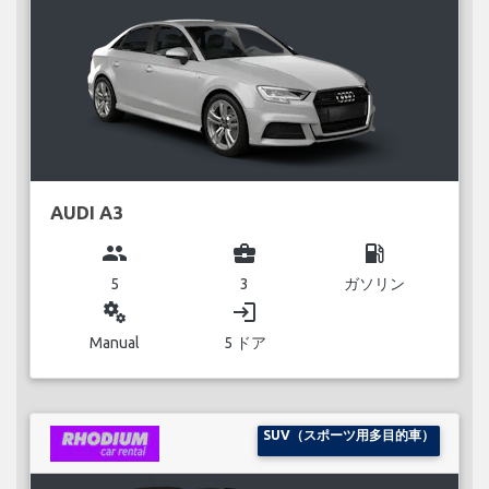
AUDI A3
group
business_center
local_gas_station
5
3
ガソリン
miscellaneous_services
login
Manual
5 ドア
SUV（スポーツ用多目的車）