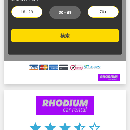
18 - 29
70+
30 - 69
検索
star
star
star
star_half
star_border