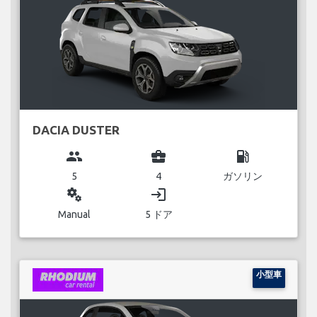
DACIA DUSTER
group
business_center
local_gas_station
5
4
ガソリン
miscellaneous_services
login
Manual
5 ドア
小型車