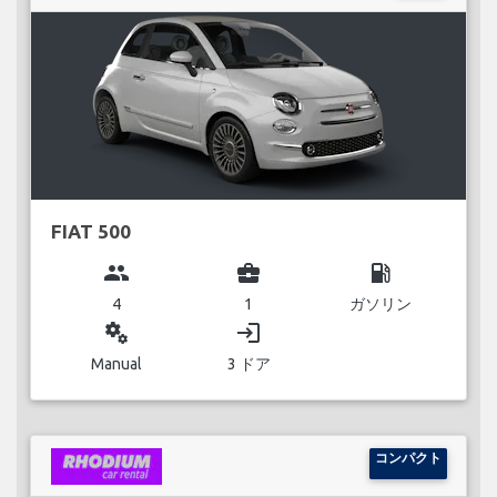
FIAT 500
group
business_center
local_gas_station
4
1
ガソリン
miscellaneous_services
login
Manual
3 ドア
コンパクト