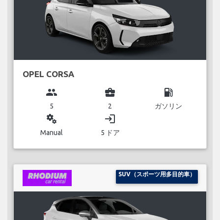
OPEL CORSA
group
business_center
local_gas_station
5
2
ガソリン
miscellaneous_services
login
Manual
5 ドア
SUV（スポーツ用多目的車）