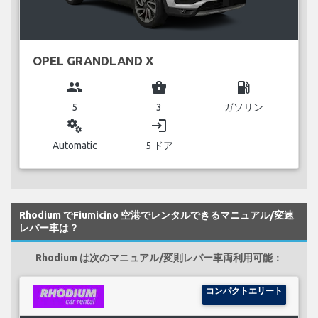
OPEL GRANDLAND X
group
business_center
local_gas_station
5
3
ガソリン
miscellaneous_services
login
Automatic
5 ドア
Rhodium でFiumicino 空港でレンタルできるマニュアル/変速
レバー車は？
Rhodium は次のマニュアル/変則レバー車両利用可能：
コンパクトエリート