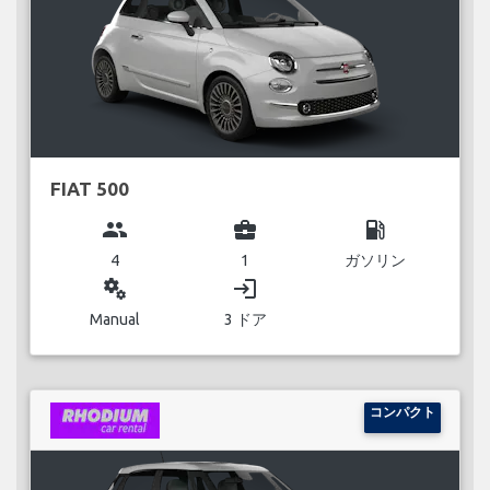
FIAT 500
group
business_center
local_gas_station
4
1
ガソリン
miscellaneous_services
login
Manual
3 ドア
コンパクト