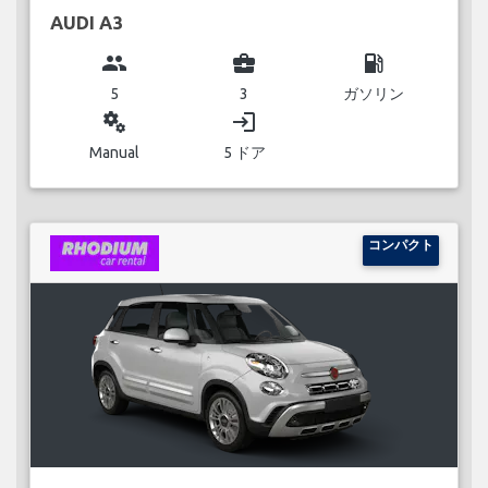
AUDI A3
group
business_center
local_gas_station
5
3
ガソリン
miscellaneous_services
login
Manual
5 ドア
コンパクト