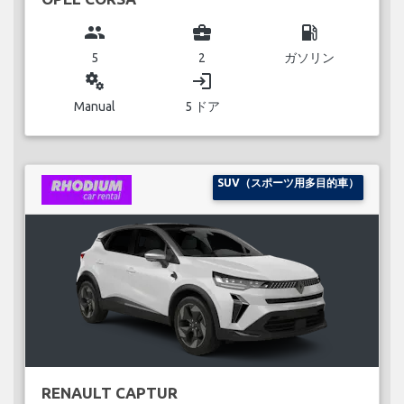
group
business_center
local_gas_station
5
2
ガソリン
miscellaneous_services
login
Manual
5 ドア
SUV（スポーツ用多目的車）
RENAULT CAPTUR