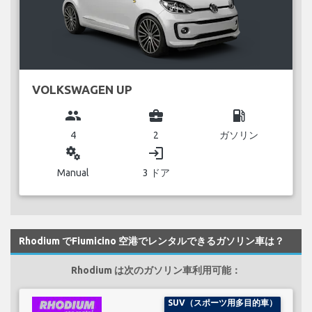
VOLKSWAGEN UP
group
business_center
local_gas_station
4
2
ガソリン
miscellaneous_services
login
Manual
3 ドア
Rhodium でFiumicino 空港でレンタルできるガソリン車は？
Rhodium は次のガソリン車利用可能：
SUV（スポーツ用多目的車）