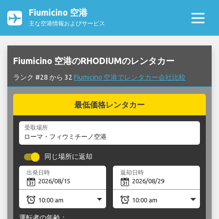
Fiumicino 空港
主な空港情報およびサービス
Fiumicino 空港のRHODIUMのレンタカー
ランク #28 から 32
Fiumicino 空港でレンタカー会社比較
最低価格レンタカー
受取場所
同じ場所に返却
出発日時
返却日時
運転者の年齢：