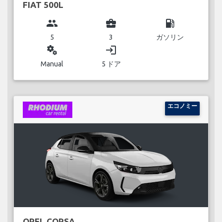
FIAT 500L
group
business_center
local_gas_station
5
3
ガソリン
miscellaneous_services
login
Manual
5 ドア
エコノミー
OPEL CORSA