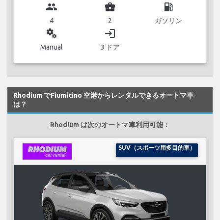
group
business_center
local_gas_station
4
2
ガソリン
miscellaneous_services
login
Manual
3 ドア
Rhodium でFiumicino 空港からレンタルできるオートマ車
は？
Rhodium は次のオートマ車利用可能：
SUV（スポーツ用多目的車）