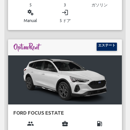
5
3
ガソリン
miscellaneous_services
login
Manual
5 ドア
エステート
FORD FOCUS ESTATE
group
business_center
local_gas_station