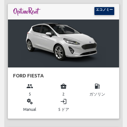
エコノミー
FORD FIESTA
group
business_center
local_gas_station
5
2
ガソリン
miscellaneous_services
login
Manual
5 ドア