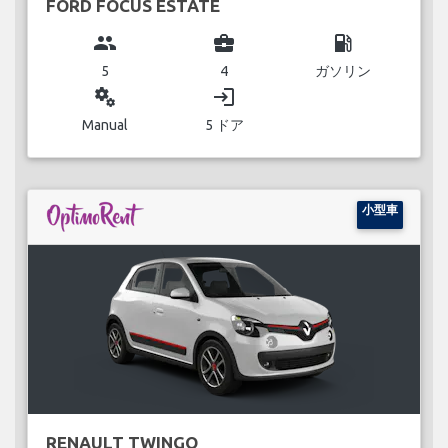
FORD FOCUS ESTATE
group
business_center
local_gas_station
5
4
ガソリン
miscellaneous_services
login
Manual
5 ドア
小型車
RENAULT TWINGO