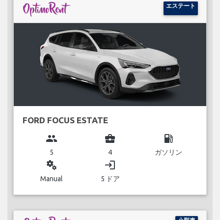
エステート
FORD FOCUS ESTATE
group
business_center
local_gas_station
5
4
ガソリン
miscellaneous_services
login
Manual
5 ドア