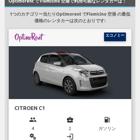
Optimorent で Fiumicino 空港で利用可能なレンタカーは：
1つのカテゴリー当たりOptimorent でFiumicino 空港 の最低
価格のレンタカーは次のとおりです:
エコノミー
CITROEN C1
group
business_center
local_gas_station
4
2
ガソリン
miscellaneous_services
login