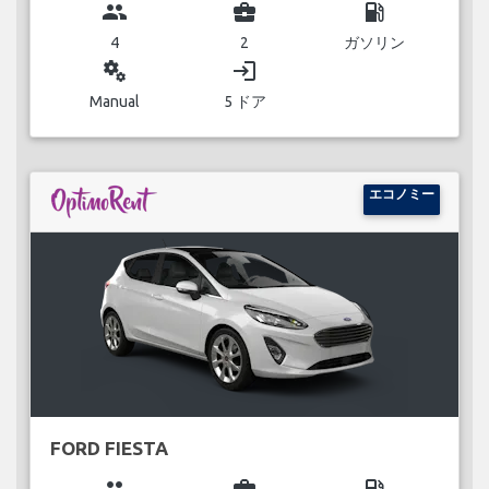
group
business_center
local_gas_station
4
2
ガソリン
miscellaneous_services
login
Manual
5 ドア
エコノミー
FORD FIESTA
group
business_center
local_gas_station