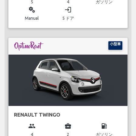
5
4
ガソリン
miscellaneous_services
login
Manual
5 ドア
小型車
RENAULT TWINGO
group
business_center
local_gas_station
4
2
ガソリン