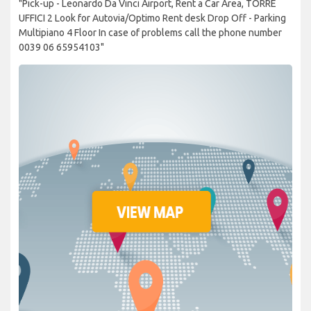
"Pick-up - Leonardo Da Vinci Airport, Rent a Car Area, TORRE
UFFICI 2 Look for Autovia/Optimo Rent desk Drop Off - Parking
Multipiano 4 Floor In case of problems call the phone number
0039 06 65954103"