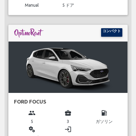
Manual
5 ドア
コンパクト
FORD FOCUS
group
business_center
local_gas_station
5
3
ガソリン
miscellaneous_services
login