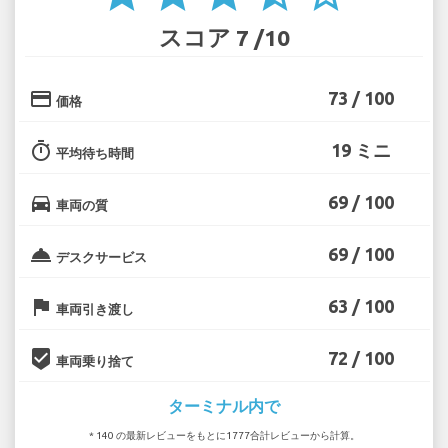
スコア 7 /10
credit_card
73 / 100
価格
timer
19 ミニ
平均待ち時間
directions_car
69 / 100
車両の質
room_service
69 / 100
デスクサービス
flag
63 / 100
車両引き渡し
beenhere
72 / 100
車両乗り捨て
ターミナル内で
* 140 の最新レビューをもとに1777合計レビューから計算。