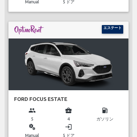
Manual
5 ドア
エステート
FORD FOCUS ESTATE
group
business_center
local_gas_station
5
4
ガソリン
miscellaneous_services
login
Manual
5 ドア