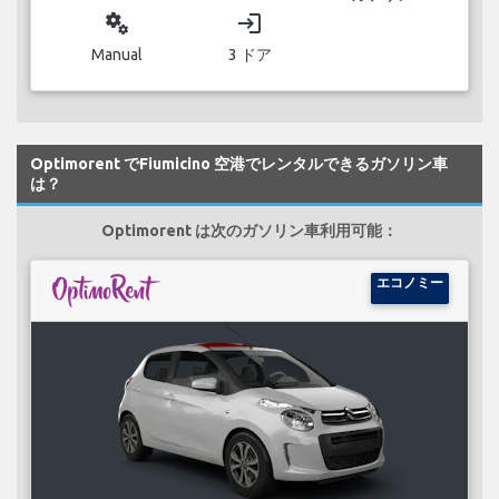
miscellaneous_services
login
Manual
3 ドア
Optimorent でFiumicino 空港でレンタルできるガソリン車
は？
Optimorent は次のガソリン車利用可能：
エコノミー