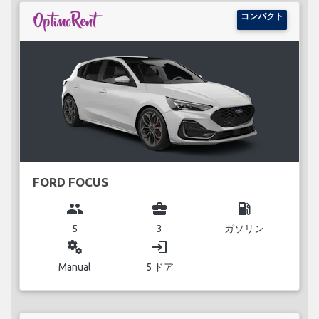
コンパクト
FORD FOCUS
group
business_center
local_gas_station
5
3
ガソリン
miscellaneous_services
login
Manual
5 ドア