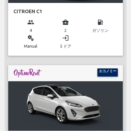
CITROEN C1
group
business_center
local_gas_station
4
2
ガソリン
miscellaneous_services
login
Manual
5 ドア
エコノミー