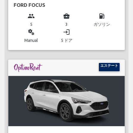
FORD FOCUS
group
business_center
local_gas_station
5
3
ガソリン
miscellaneous_services
login
Manual
5 ドア
エステート