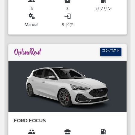
5
2
ガソリン
miscellaneous_services
login
Manual
5 ドア
コンパクト
FORD FOCUS
group
business_center
local_gas_station