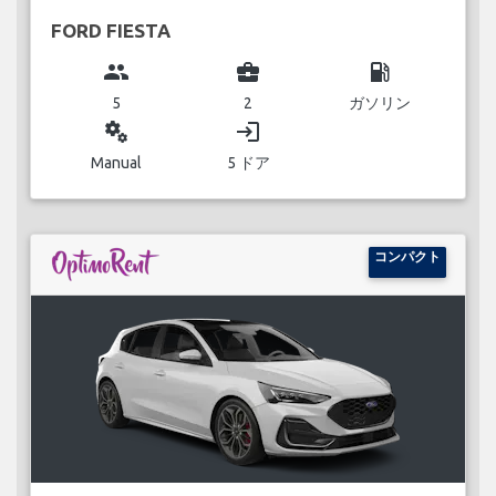
FORD FIESTA
group
business_center
local_gas_station
5
2
ガソリン
miscellaneous_services
login
Manual
5 ドア
コンパクト