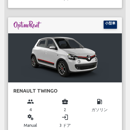
小型車
RENAULT TWINGO
group
business_center
local_gas_station
4
2
ガソリン
miscellaneous_services
login
Manual
3 ドア