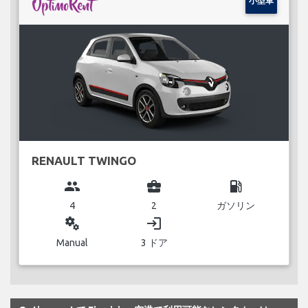
小型車
RENAULT TWINGO
group
business_center
local_gas_station
4
2
ガソリン
miscellaneous_services
login
Manual
3 ドア