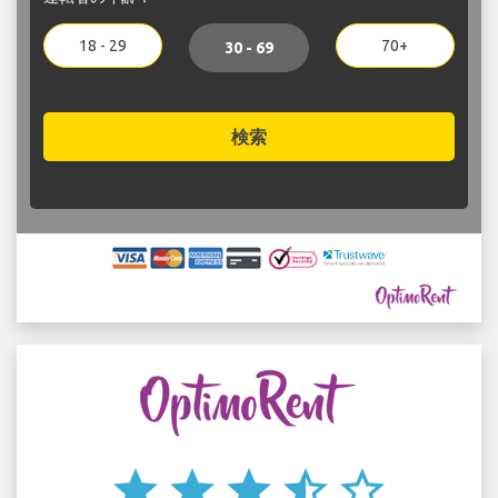
18 - 29
70+
30 - 69
検索
star
star
star
star_half
star_border