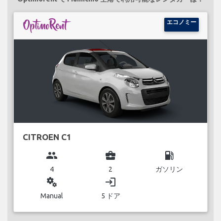
エコノミー
CITROEN C1
group
business_center
local_gas_station
4
2
ガソリン
miscellaneous_services
login
Manual
5 ドア