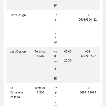
ィ
後
Just Design
-
セ
-
+39
キ
06659560122
ュ
リ
テ
ィ
後
Just Design
Terminal
セ
07:00
+39
3 G07
キ
-
0665952527
ュ
22:30
リ
テ
ィ
後
La
Terminal
セ
-
+39
Camiceria
3 G03
キ
0697155087
Italiana
ュ
リ
テ