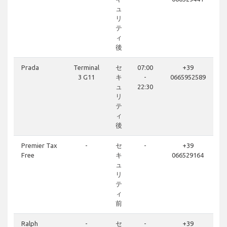
ュ
リ
テ
ィ
後
Prada
Terminal
セ
07:00
+39
3 G11
キ
-
0665952589
ュ
22:30
リ
テ
ィ
後
Premier Tax
-
セ
-
+39
Free
キ
066529164
ュ
リ
テ
ィ
前
Ralph
-
セ
-
+39