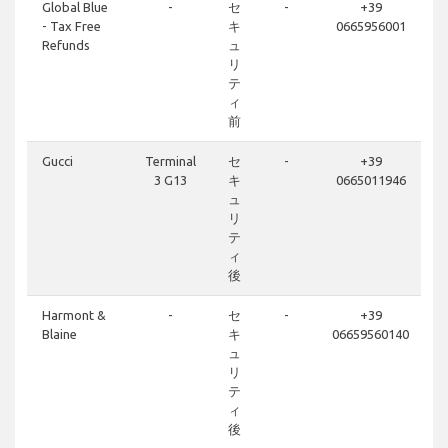
Global Blue
-
セ
-
+39
- Tax Free
キ
0665956001
Refunds
ュ
リ
テ
ィ
前
Gucci
Terminal
セ
-
+39
3 G13
キ
0665011946
ュ
リ
テ
ィ
後
Harmont &
-
セ
-
+39
Blaine
キ
06659560140
ュ
リ
テ
ィ
後