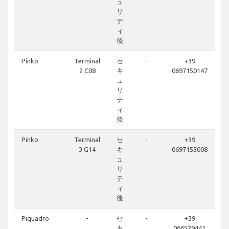
ュ
リ
テ
ィ
後
Pinko
Terminal
セ
-
+39
2 C08
キ
0697150147
ュ
リ
テ
ィ
後
Pinko
Terminal
セ
-
+39
3 G14
キ
0697155008
ュ
リ
テ
ィ
後
Piquadro
-
セ
-
+39
キ
066529441