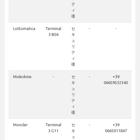
テ
ィ
後
Lottomatica
Terminal
セ
-
-
3 B04
キ
ュ
リ
テ
ィ
後
Moleskine
-
セ
-
+39
キ
06659532340
ュ
リ
テ
ィ
後
Moncler
Terminal
セ
-
+39
3 G11
キ
0665011847
ュ