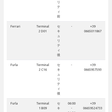
リ
テ
ィ
前
Ferrari
Terminal
セ
-
+39
2 D01
キ
0665011867
ュ
リ
テ
ィ
後
Furla
Terminal
セ
-
+39
2 C16
キ
0665957593
ュ
リ
テ
ィ
後
Furla
Terminal
セ
06:00
+39
1 B09
キ
-
06659524733