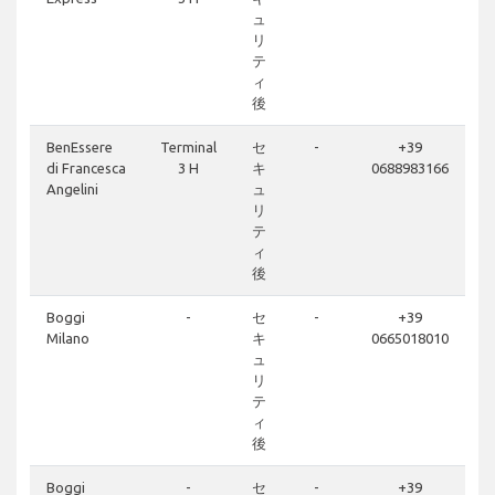
ュ
リ
テ
ィ
後
BenEssere
Terminal
セ
-
+39
di Francesca
3 H
キ
0688983166
Angelini
ュ
リ
テ
ィ
後
Boggi
-
セ
-
+39
Milano
キ
0665018010
ュ
リ
テ
ィ
後
Boggi
-
セ
-
+39