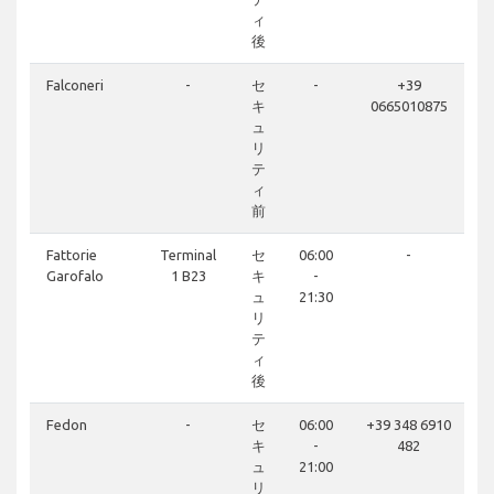
ィ
後
Falconeri
-
セ
-
+39
キ
0665010875
ュ
リ
テ
ィ
前
Fattorie
Terminal
セ
06:00
-
Garofalo
1 B23
キ
-
ュ
21:30
リ
テ
ィ
後
Fedon
-
セ
06:00
+39 348 6910
キ
-
482
ュ
21:00
リ