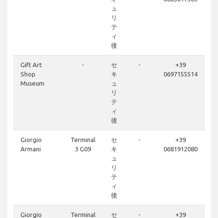
ュ
リ
テ
ィ
後
Gift Art
-
セ
-
+39
Shop
キ
0697155514
Museum
ュ
リ
テ
ィ
後
Giorgio
Terminal
セ
-
+39
Armani
3 G09
キ
0681912080
ュ
リ
テ
ィ
後
Giorgio
Terminal
セ
-
+39