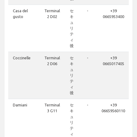
Casa del
Terminal
セ
-
+39
gusto
2 D02
キ
0665953400
ュ
リ
テ
ィ
後
Coccinelle
Terminal
セ
-
+39
2 D06
キ
0665017405
ュ
リ
テ
ィ
後
Damiani
Terminal
セ
-
+39
3 G11
キ
06659560110
ュ
リ
テ
ィ