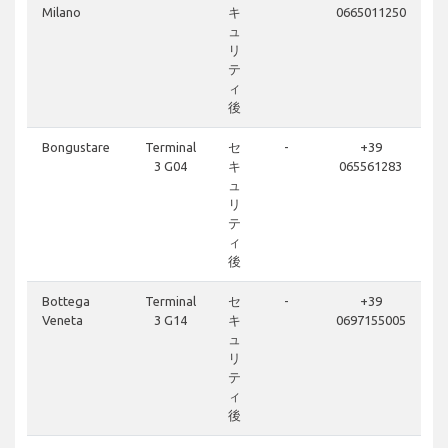
Milano
キ
0665011250
ュ
リ
テ
ィ
後
Bongustare
Terminal
セ
-
+39
3 G04
キ
065561283
ュ
リ
テ
ィ
後
Bottega
Terminal
セ
-
+39
Veneta
3 G14
キ
0697155005
ュ
リ
テ
ィ
後