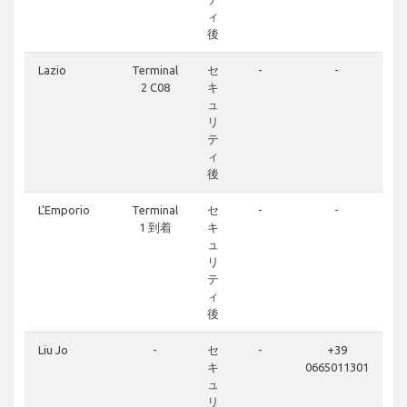
ィ
後
Lazio
Terminal
セ
-
-
2 C08
キ
ュ
リ
テ
ィ
後
L'Emporio
Terminal
セ
-
-
1 到着
キ
ュ
リ
テ
ィ
後
Liu Jo
-
セ
-
+39
キ
0665011301
ュ
リ