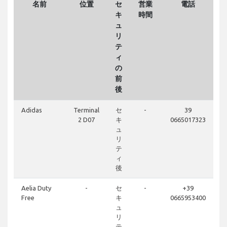
名前
位置
セ
営業
電話
キ
時間
ュ
リ
テ
ィ
の
前
後
Adidas
Terminal
セ
-
39
2 D07
キ
0665017323
ュ
リ
テ
ィ
後
Aelia Duty
-
セ
-
+39
Free
キ
0665953400
ュ
リ
テ