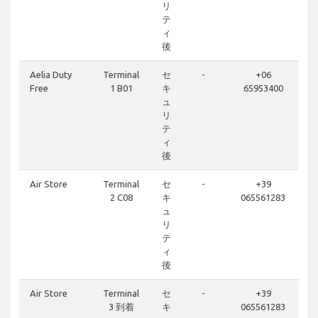
リ
テ
ィ
後
Aelia Duty
Terminal
セ
-
+06
Free
1 B01
キ
65953400
ュ
リ
テ
ィ
後
Air Store
Terminal
セ
-
+39
2 C08
キ
065561283
ュ
リ
テ
ィ
後
Air Store
Terminal
セ
-
+39
3 到着
キ
065561283