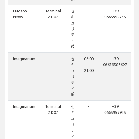
Hudson
Terminal
セ
-
+39
News
2 D07
キ
0665952755
ュ
リ
テ
ィ
後
Imaginarium
-
セ
06:00
+39
キ
-
06659587697
ュ
21:00
リ
テ
ィ
前
Imaginarium
Terminal
セ
-
+39
2 D07
キ
0665957935
ュ
リ
テ
ィ