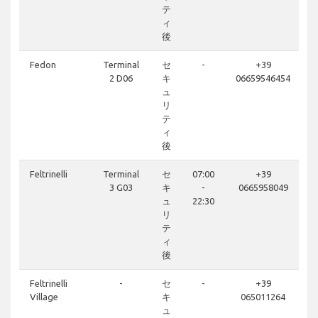
テ
ィ
後
Fedon
Terminal
セ
-
+39
2 D06
キ
06659546454
ュ
リ
テ
ィ
後
Feltrinelli
Terminal
セ
07:00
+39
3 G03
キ
-
0665958049
ュ
22:30
リ
テ
ィ
後
Feltrinelli
-
セ
-
+39
Village
キ
065011264
ュ