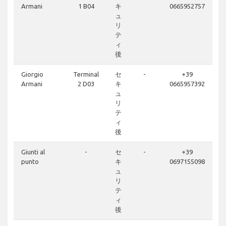
Armani
1 B04
キ
0665952757
ュ
リ
テ
ィ
後
Giorgio
Terminal
セ
-
+39
Armani
2 D03
キ
0665957392
ュ
リ
テ
ィ
後
Giunti al
-
セ
-
+39
punto
キ
0697155098
ュ
リ
テ
ィ
後