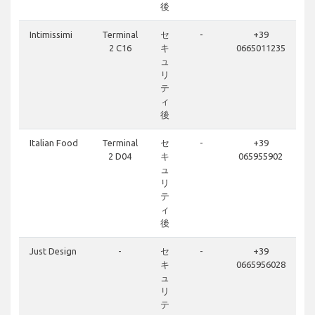
後
Intimissimi
Terminal
セ
-
+39
2 C16
キ
0665011235
ュ
リ
テ
ィ
後
Italian Food
Terminal
セ
-
+39
2 D04
キ
065955902
ュ
リ
テ
ィ
後
Just Design
-
セ
-
+39
キ
0665956028
ュ
リ
テ