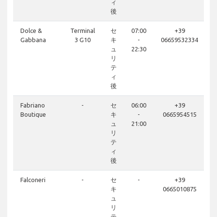
ィ
後
Dolce &
Terminal
セ
07:00
+39
Gabbana
3 G10
キ
-
06659532334
ュ
22:30
リ
テ
ィ
後
Fabriano
-
セ
06:00
+39
Boutique
キ
-
0665954515
ュ
21:00
リ
テ
ィ
後
Falconeri
-
セ
-
+39
キ
0665010875
ュ
リ
テ