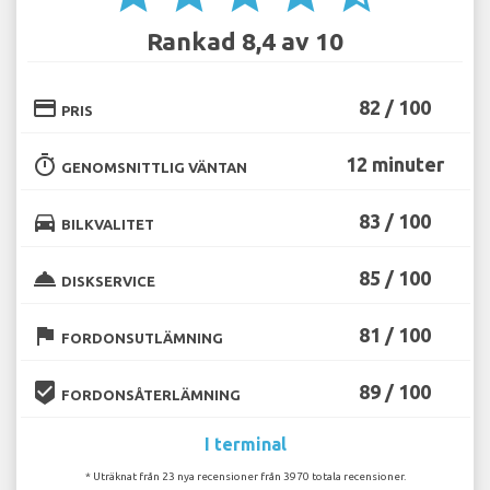
Rankad 8,4 av 10
credit_card
82 / 100
PRIS
timer
12 minuter
GENOMSNITTLIG VÄNTAN
directions_car
83 / 100
BILKVALITET
room_service
85 / 100
DISKSERVICE
flag
81 / 100
FORDONSUTLÄMNING
beenhere
89 / 100
FORDONSÅTERLÄMNING
I terminal
* Uträknat från 23 nya recensioner från 3970 totala recensioner.