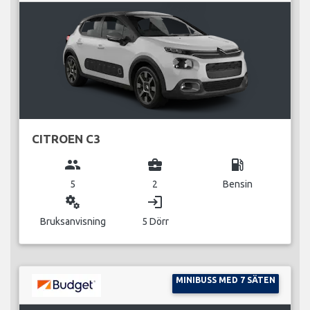
CITROEN C3
group
business_center
local_gas_station
5
2
Bensin
miscellaneous_services
login
Bruksanvisning
5 Dörr
MINIBUSS MED 7 SÄTEN