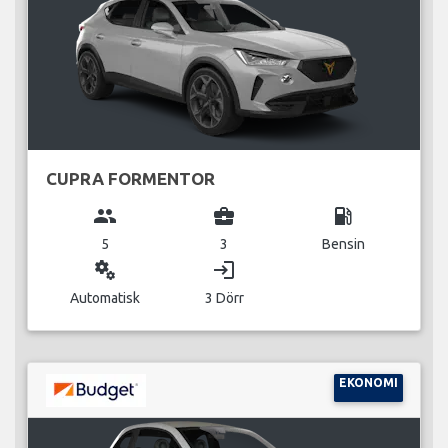
CUPRA FORMENTOR
group
business_center
local_gas_station
5
3
Bensin
miscellaneous_services
login
Automatisk
3 Dörr
EKONOMI