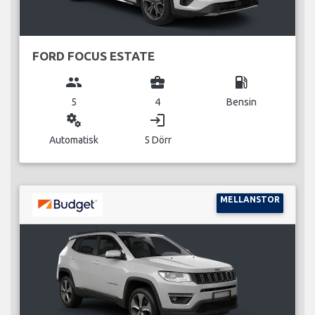
FORD FOCUS ESTATE
group
business_center
local_gas_station
5
4
Bensin
miscellaneous_services
login
Automatisk
5 Dörr
MELLANSTOR