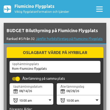
Fiumicino Flygplats
Viktig flygplatsinformation och tjänster
BUDGET Biluthyrning på Fiumicino Flygplats
Rankad #5 Från 32
Jämför hyrbilsföretag på Fiumicino Flygplats
OSLAGBART VÄRDE PÅ HYRBILAR
Upphämtningsplats
Återlämning på samma plats
Upphämtningsdatum
Återlämningsdag
Förarens ålder: