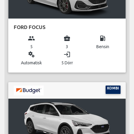
FORD FOCUS
group
business_center
local_gas_station
5
3
Bensin
miscellaneous_services
login
Automatisk
5 Dörr
KOMBI