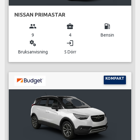
NISSAN PRIMASTAR
group
business_center
local_gas_station
9
4
Bensin
miscellaneous_services
login
Bruksanvisning
5 Dörr
KOMPAKT