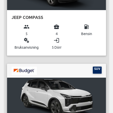
JEEP COMPASS
group
business_center
local_gas_station
5
4
Bensin
miscellaneous_services
login
Bruksanvisning
5 Dörr
SUV