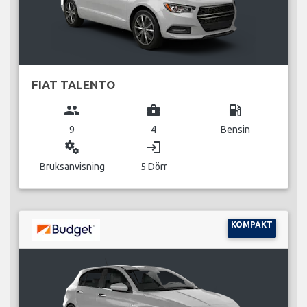
FIAT TALENTO
group
business_center
local_gas_station
9
4
Bensin
miscellaneous_services
login
Bruksanvisning
5 Dörr
KOMPAKT