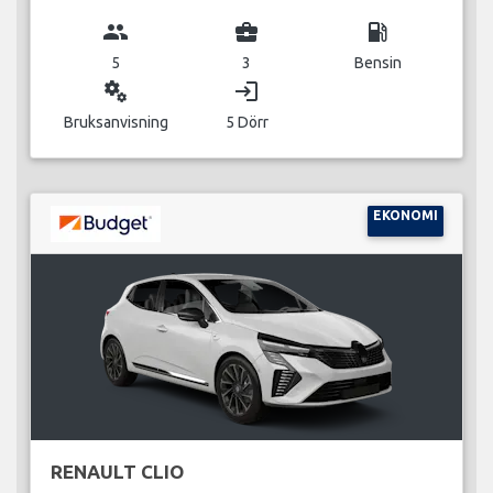
group
business_center
local_gas_station
5
3
Bensin
miscellaneous_services
login
Bruksanvisning
5 Dörr
EKONOMI
RENAULT CLIO