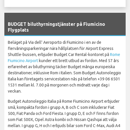
`
BUDGET biluthyrningstjänster på Fiumicino
Flygplats
Beläget på Via dell' Aeroporto di Fiumicino i en av de
flervåningsparkeringar nära hållplatsen för Airport Express
Shuttle-bussen, erbjuder Budget Car Rental-kontoret på
Rome
Fiumicino Airport
kunder ett brett utbud av fordon. Med 57 års
erfarenhet av biluthyrning täcker Budget många europeiska
destinationer, inklusive Rom i Italien. Som Budget Autonoleggio
Italia kan företagets servicestation nås på telefon +39 06 6501
1531 mellan kl. 7.00 på morgonen och midnatt varje dag i
veckan.
Budget Autonoleggio Italia på Rome Fiumicino Airport erbjuder
små, kompakta fordon i grupp A, B och C som inkluderar Fiat
500, Fiat Panda och Ford Fiesta. I grupp D, E och F finns fordon
som Fiat 500X, Opel Astra kombi och Nissan Qashqai att välja
mellan. I grupp G, H och I erbjuds bilar som Ford C-Max, Audi A4