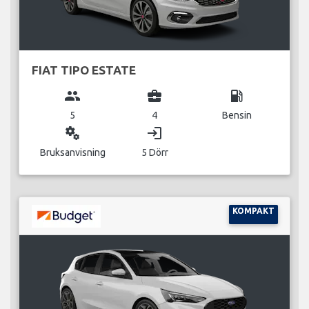
FIAT TIPO ESTATE
group
business_center
local_gas_station
5
4
Bensin
miscellaneous_services
login
Bruksanvisning
5 Dörr
KOMPAKT