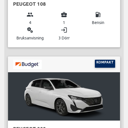
PEUGEOT 108
group
business_center
local_gas_station
4
1
Bensin
miscellaneous_services
login
Bruksanvisning
3 Dörr
KOMPAKT