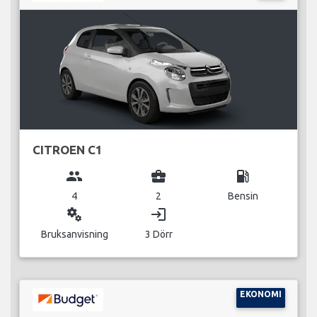
CITROEN C1
group
business_center
local_gas_station
4
2
Bensin
miscellaneous_services
login
Bruksanvisning
3 Dörr
EKONOMI