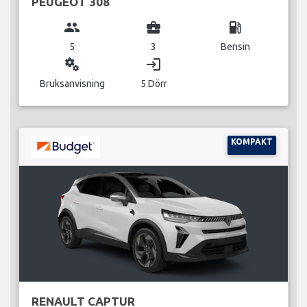
PEUGEOT 308
group
business_center
local_gas_station
5
3
Bensin
miscellaneous_services
login
Bruksanvisning
5 Dörr
KOMPAKT
RENAULT CAPTUR