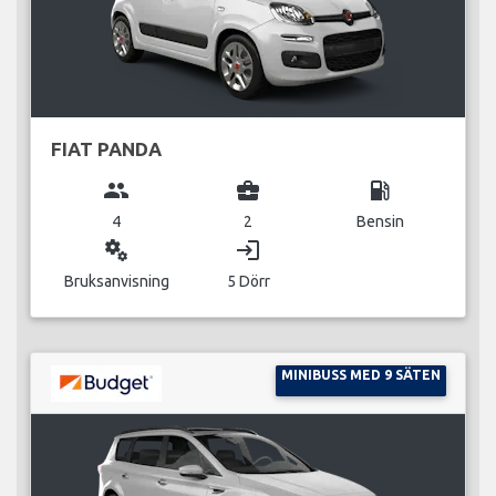
FIAT PANDA
group
business_center
local_gas_station
4
2
Bensin
miscellaneous_services
login
Bruksanvisning
5 Dörr
MINIBUSS MED 9 SÄTEN