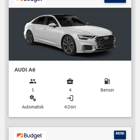
AUDI A6
group
business_center
local_gas_station
5
4
Bensin
miscellaneous_services
login
Automatisk
4 Dörr
MINI