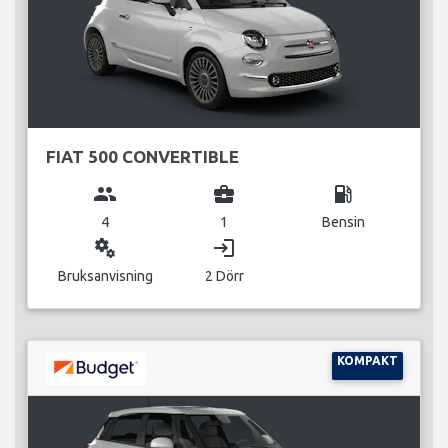
FIAT 500 CONVERTIBLE
group
business_center
local_gas_station
4
1
Bensin
miscellaneous_services
login
Bruksanvisning
2 Dörr
KOMPAKT