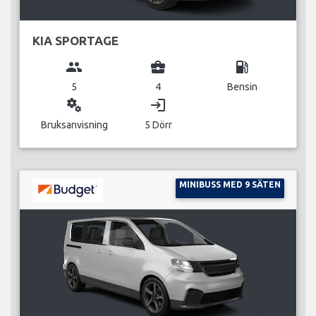
KIA SPORTAGE
group
business_center
local_gas_station
5
4
Bensin
miscellaneous_services
login
Bruksanvisning
5 Dörr
MINIBUSS MED 9 SÄTEN