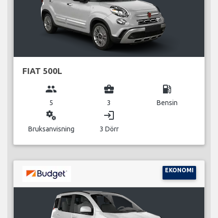
FIAT 500L
group
business_center
local_gas_station
5
3
Bensin
miscellaneous_services
login
Bruksanvisning
3 Dörr
EKONOMI