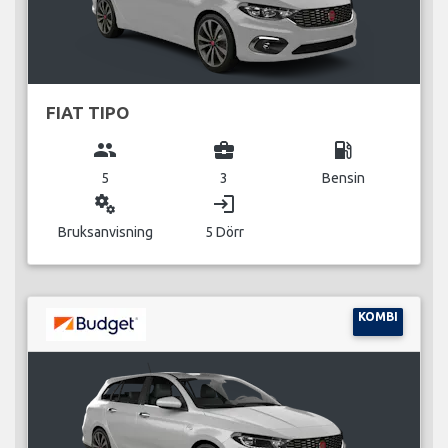
FIAT TIPO
group
business_center
local_gas_station
5
3
Bensin
miscellaneous_services
login
Bruksanvisning
5 Dörr
KOMBI