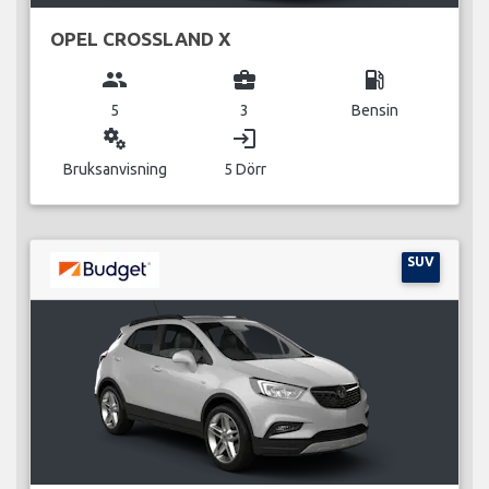
OPEL CROSSLAND X
group
business_center
local_gas_station
5
3
Bensin
miscellaneous_services
login
Bruksanvisning
5 Dörr
SUV