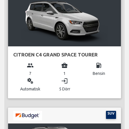
CITROEN C4 GRAND SPACE TOURER
group
business_center
local_gas_station
7
1
Bensin
miscellaneous_services
login
Automatisk
5 Dörr
SUV