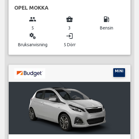
OPEL MOKKA
group
business_center
local_gas_station
5
3
Bensin
miscellaneous_services
login
Bruksanvisning
5 Dörr
MINI