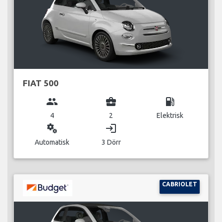
FIAT 500
group
business_center
local_gas_station
4
2
Elektrisk
miscellaneous_services
login
Automatisk
3 Dörr
CABRIOLET