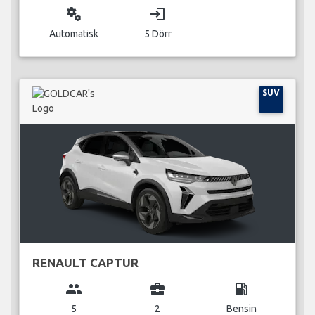
miscellaneous_services
login
Automatisk
5 Dörr
SUV
RENAULT CAPTUR
group
business_center
local_gas_station
5
2
Bensin