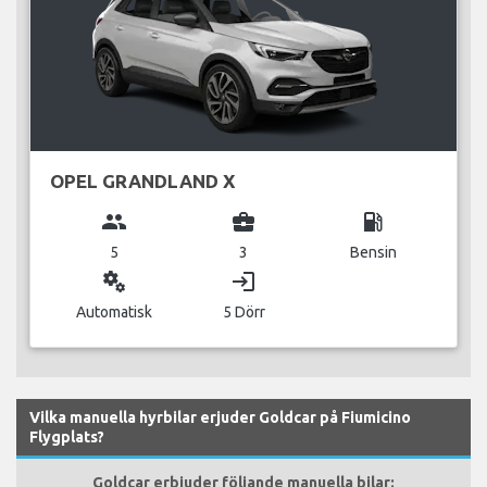
OPEL GRANDLAND X
group
business_center
local_gas_station
5
3
Bensin
miscellaneous_services
login
Automatisk
5 Dörr
Vilka manuella hyrbilar erjuder Goldcar på Fiumicino
Flygplats?
Goldcar erbjuder följande manuella bilar: