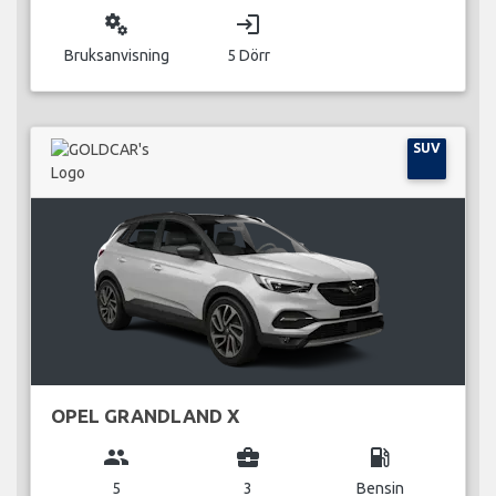
miscellaneous_services
login
Bruksanvisning
5 Dörr
SUV
OPEL GRANDLAND X
group
business_center
local_gas_station
5
3
Bensin