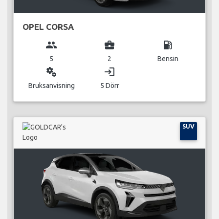
OPEL CORSA
group
business_center
local_gas_station
5
2
Bensin
miscellaneous_services
login
Bruksanvisning
5 Dörr
SUV