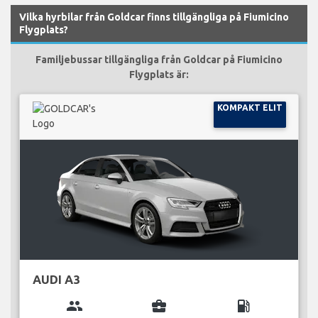
Vilka hyrbilar från Goldcar finns tillgängliga på Fiumicino
Flygplats?
Familjebussar tillgängliga från Goldcar på Fiumicino
Flygplats är:
KOMPAKT ELIT
AUDI A3
group
business_center
local_gas_station