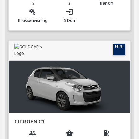
5
3
Bensin
miscellaneous_services
login
Bruksanvisning
5 Dörr
MINI
CITROEN C1
group
business_center
local_gas_station