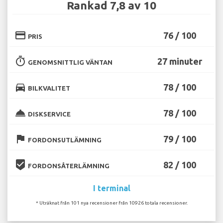
Rankad 7,8 av 10
credit_card
76 / 100
PRIS
timer
27 minuter
GENOMSNITTLIG VÄNTAN
directions_car
78 / 100
BILKVALITET
room_service
78 / 100
DISKSERVICE
flag
79 / 100
FORDONSUTLÄMNING
beenhere
82 / 100
FORDONSÅTERLÄMNING
I terminal
* Uträknat från 101 nya recensioner från 10926 totala recensioner.