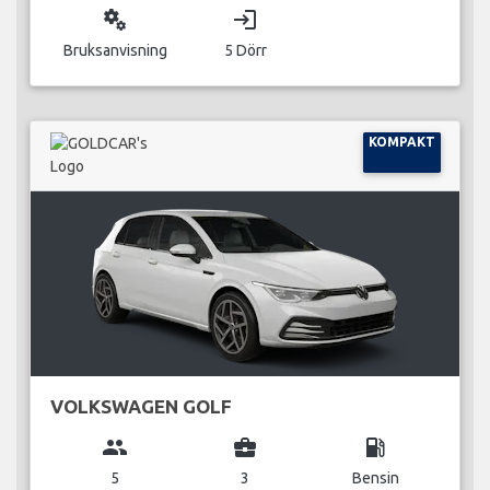
miscellaneous_services
login
Bruksanvisning
5 Dörr
KOMPAKT
VOLKSWAGEN GOLF
group
business_center
local_gas_station
5
3
Bensin