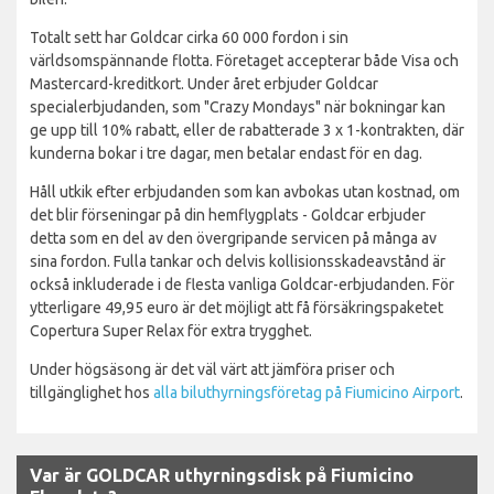
Totalt sett har Goldcar cirka 60 000 fordon i sin
världsomspännande flotta. Företaget accepterar både Visa och
Mastercard-kreditkort. Under året erbjuder Goldcar
specialerbjudanden, som "Crazy Mondays" när bokningar kan
ge upp till 10% rabatt, eller de rabatterade 3 x 1-kontrakten, där
kunderna bokar i tre dagar, men betalar endast för en dag.
Håll utkik efter erbjudanden som kan avbokas utan kostnad, om
det blir förseningar på din hemflygplats - Goldcar erbjuder
detta som en del av den övergripande servicen på många av
sina fordon. Fulla tankar och delvis kollisionsskadeavstånd är
också inkluderade i de flesta vanliga Goldcar-erbjudanden. För
ytterligare 49,95 euro är det möjligt att få försäkringspaketet
Copertura Super Relax för extra trygghet.
Under högsäsong är det väl värt att jämföra priser och
tillgänglighet hos
alla biluthyrningsföretag på Fiumicino Airport
.
Var är GOLDCAR uthyrningsdisk på Fiumicino