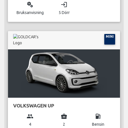
miscellaneous_services
login
Bruksanvisning
5 Dörr
MINI
VOLKSWAGEN UP
group
business_center
local_gas_station
4
2
Bensin