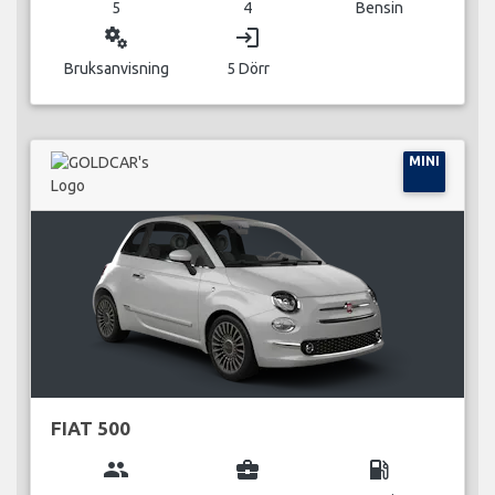
5
4
Bensin
miscellaneous_services
login
Bruksanvisning
5 Dörr
MINI
FIAT 500
group
business_center
local_gas_station