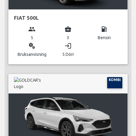
FIAT 500L
group
business_center
local_gas_station
5
3
Bensin
miscellaneous_services
login
Bruksanvisning
5 Dörr
KOMBI