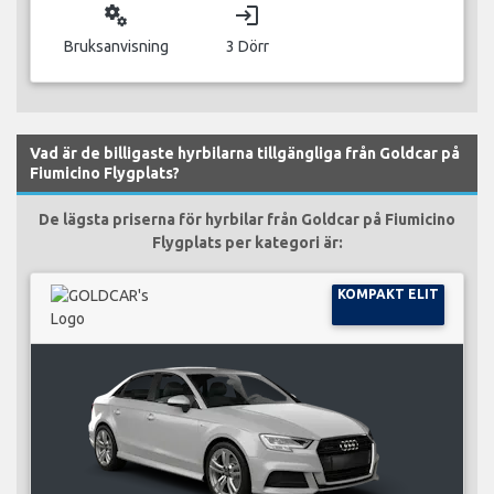
miscellaneous_services
login
Bruksanvisning
3 Dörr
Vad är de billigaste hyrbilarna tillgängliga från Goldcar på
Fiumicino Flygplats?
De lägsta priserna för hyrbilar från Goldcar på Fiumicino
Flygplats per kategori är:
KOMPAKT ELIT