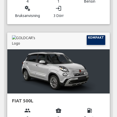
4
1
Bensin
miscellaneous_services
login
Bruksanvisning
3 Dörr
KOMPAKT
FIAT 500L
group
business_center
local_gas_station