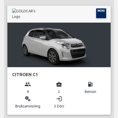
MINI
CITROEN C1
group
business_center
local_gas_station
4
2
Bensin
miscellaneous_services
login
Bruksanvisning
3 Dörr