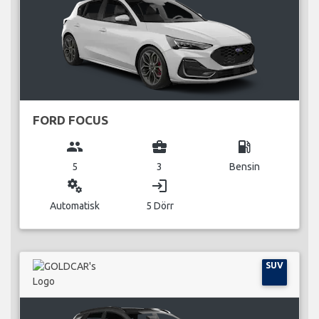
FORD FOCUS
group
business_center
local_gas_station
5
3
Bensin
miscellaneous_services
login
Automatisk
5 Dörr
SUV