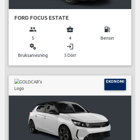
FORD FOCUS ESTATE
group
business_center
local_gas_station
5
4
Bensin
miscellaneous_services
login
Bruksanvisning
5 Dörr
EKONOMI