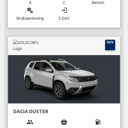
4
2
Bensin
miscellaneous_services
login
Bruksanvisning
3 Dörr
SUV
DACIA DUSTER
group
business_center
local_gas_station