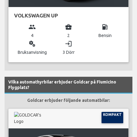
VOLKSWAGEN UP
group
business_center
local_gas_station
4
2
Bensin
miscellaneous_services
login
Bruksanvisning
3 Dörr
Vilka automathyrbilar erbjuder Goldcar på Fiumicino
Flygplats?
Goldcar erbjuder följande automatbilar:
KOMPAKT