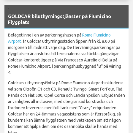
`
GOLDCAR biluthyrningstjänster på Fiumicino
Flygplats
Beläget inne i en av parkeringshusen på
Rome Fiumicino
Airport
, är Goldcar uthyrningsstation öppen från kl. 8.00 på
morgonen till midnatt varje dag. De flervåningsparkeringar på
flygplatsen är anslutna till terminalerna via täckta gångvägar.
Goldcar-kontoret ligger på Via Francesco Aurelio di Bella på
Rome Fiumicino Airport, i parkeringshusbyggnad "B" på våning
4.
Goldcars uthyrningsflotta på Rome Fiumicino Airport inkluderar
val som Citroën C1 och C3, Renault Twingo, Smart ForFour, Fiat
Panda och Fiat 500, Opel Corsa och Lancia Ypsilon. Erbjudanden
är vanligtvis all inclusive, med obegränsad körsträcka och
fordonen levereras med full tank med "Crazy" erbjudanden.
Goldcar har en 24-timmars vägassistans som är flerspråkig, så
kunderna kan lämna flygplatsen med vetskapen om att någon
kommer att hjälpa dem om det osannolika skulle hända med
bilen.