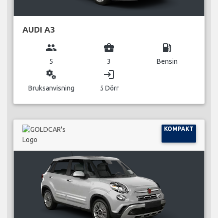
AUDI A3
group
business_center
local_gas_station
5
3
Bensin
miscellaneous_services
login
Bruksanvisning
5 Dörr
KOMPAKT