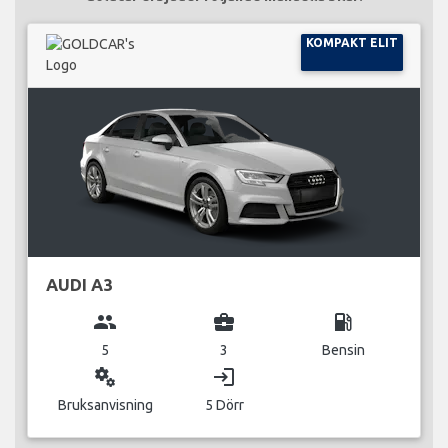
KOMPAKT ELIT
AUDI A3
group
business_center
local_gas_station
5
3
Bensin
miscellaneous_services
login
Bruksanvisning
5 Dörr