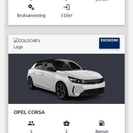
miscellaneous_services
login
Bruksanvisning
5 Dörr
EKONOMI
OPEL CORSA
group
business_center
local_gas_station
5
2
Bensin