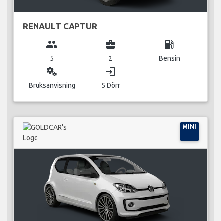
RENAULT CAPTUR
group
business_center
local_gas_station
5
2
Bensin
miscellaneous_services
login
Bruksanvisning
5 Dörr
MINI