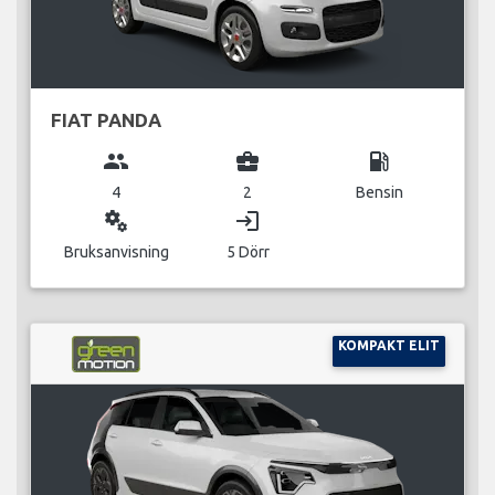
FIAT PANDA
group
business_center
local_gas_station
4
2
Bensin
miscellaneous_services
login
Bruksanvisning
5 Dörr
KOMPAKT ELIT