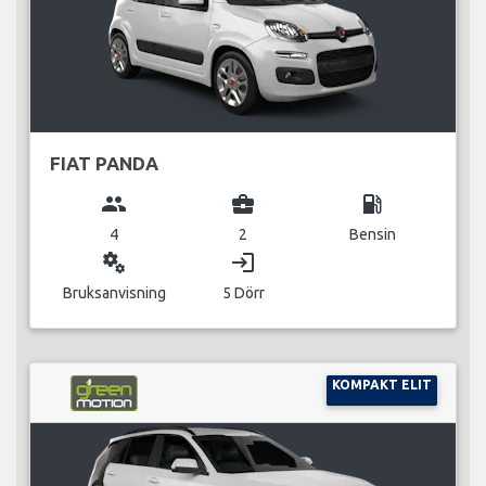
FIAT PANDA
group
business_center
local_gas_station
4
2
Bensin
miscellaneous_services
login
Bruksanvisning
5 Dörr
KOMPAKT ELIT