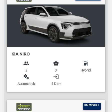
KIA NIRO
group
business_center
local_gas_station
5
3
Hybrid
miscellaneous_services
login
Automatisk
5 Dörr
KOMPAKT