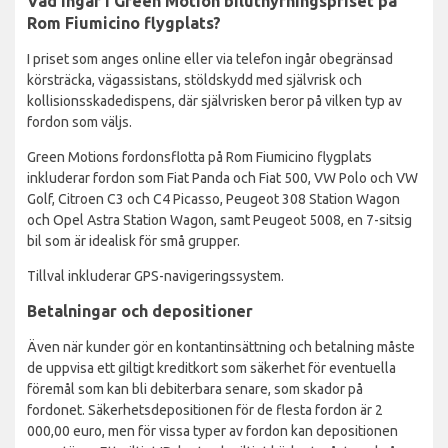
Vad ingår i Green Motion biluthyrningspriset på
Rom Fiumicino flygplats?
I priset som anges online eller via telefon ingår obegränsad
körsträcka, vägassistans, stöldskydd med självrisk och
kollisionsskadedispens, där självrisken beror på vilken typ av
fordon som väljs.
Green Motions fordonsflotta på Rom Fiumicino flygplats
inkluderar fordon som Fiat Panda och Fiat 500, VW Polo och VW
Golf, Citroen C3 och C4 Picasso, Peugeot 308 Station Wagon
och Opel Astra Station Wagon, samt Peugeot 5008, en 7-sitsig
bil som är idealisk för små grupper.
Tillval inkluderar GPS-navigeringssystem.
Betalningar och depositioner
Även när kunder gör en kontantinsättning och betalning måste
de uppvisa ett giltigt kreditkort som säkerhet för eventuella
föremål som kan bli debiterbara senare, som skador på
fordonet. Säkerhetsdepositionen för de flesta fordon är 2
000,00 euro, men för vissa typer av fordon kan depositionen