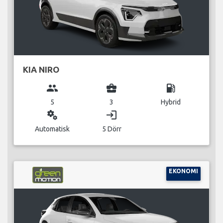
KIA NIRO
group
business_center
local_gas_station
5
3
Hybrid
miscellaneous_services
login
Automatisk
5 Dörr
EKONOMI