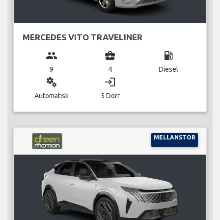
MERCEDES VITO TRAVELINER
group
business_center
local_gas_station
9
4
Diesel
miscellaneous_services
login
Automatisk
5 Dörr
MELLANSTOR