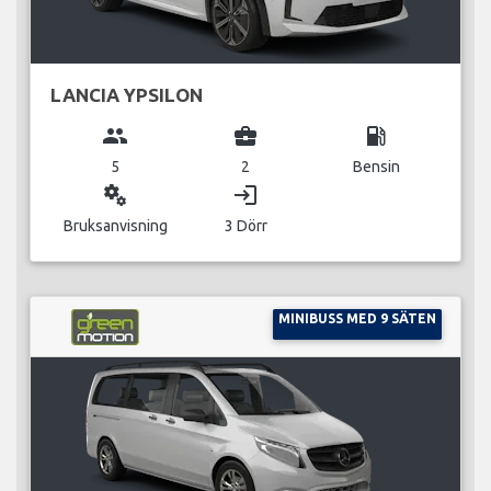
LANCIA YPSILON
group
business_center
local_gas_station
5
2
Bensin
miscellaneous_services
login
Bruksanvisning
3 Dörr
MINIBUSS MED 9 SÄTEN