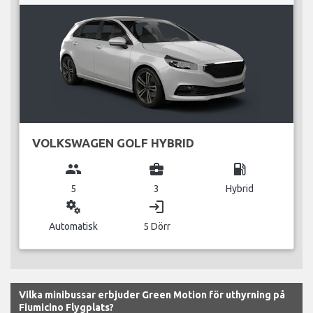
VOLKSWAGEN GOLF HYBRID
group
business_center
local_gas_station
5
3
Hybrid
miscellaneous_services
login
Automatisk
5 Dörr
Vilka minibussar erbjuder Green Motion för uthyrning på
Fiumicino Flygplats?