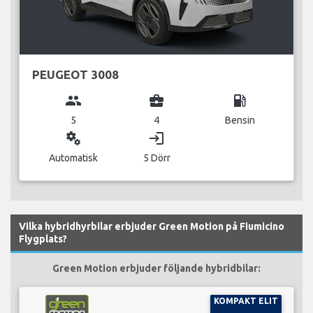
PEUGEOT 3008
group
business_center
local_gas_station
5
4
Bensin
miscellaneous_services
login
Automatisk
5 Dörr
Vilka hybridhyrbilar erbjuder Green Motion på Fiumicino
Flygplats?
Green Motion erbjuder följande hybridbilar:
KOMPAKT ELIT