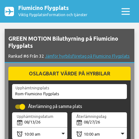
Fiumicino Flygplats
Viktig flygplatsinformation och tjänster
GREEN MOTION Biluthyrning på Fiumicino
Flygplats
Rankad #6 Från 32
Jämför hyrbilsföretag på Fiumicino Flygplats
OSLAGBART VÄRDE PÅ HYRBILAR
Upphämtningsplats
Återlämning på samma plats
Upphämtningsdatum
Återlämningsdag