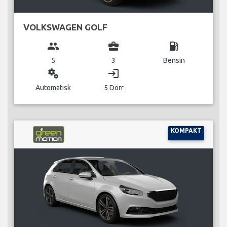
VOLKSWAGEN GOLF
group
business_center
local_gas_station
5
3
Bensin
miscellaneous_services
login
Automatisk
5 Dörr
KOMPAKT