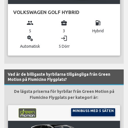
VOLKSWAGEN GOLF HYBRID
group
business_center
local_gas_station
5
3
Hybrid
miscellaneous_services
login
Automatisk
5 Dörr
Vad är de billigaste hyrbilarna tillgängliga från Green
Motion på Fiumicino Flygplats?
De lägsta priserna för hyrbilar från Green Motion på
Fiumicino Flygplats per kategori är:
MINIBUSS MED 5 SÄTEN