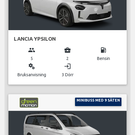
LANCIA YPSILON
group
business_center
local_gas_station
5
2
Bensin
miscellaneous_services
login
Bruksanvisning
3 Dörr
MINIBUSS MED 9 SÄTEN