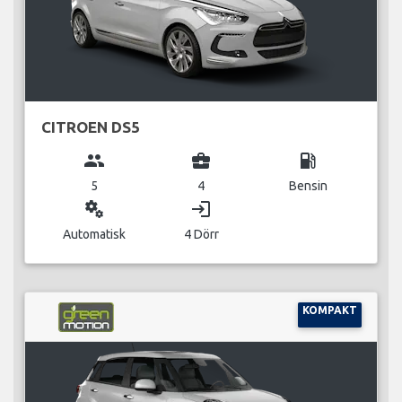
CITROEN DS5
group
business_center
local_gas_station
5
4
Bensin
miscellaneous_services
login
Automatisk
4 Dörr
KOMPAKT