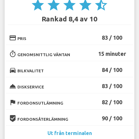
star
star
star
star
star_half
Rankad 8,4 av 10
credit_card
83 / 100
PRIS
timer
15 minuter
GENOMSNITTLIG VÄNTAN
directions_car
84 / 100
BILKVALITET
room_service
83 / 100
DISKSERVICE
flag
82 / 100
FORDONSUTLÄMNING
beenhere
90 / 100
FORDONSÅTERLÄMNING
Ut från terminalen