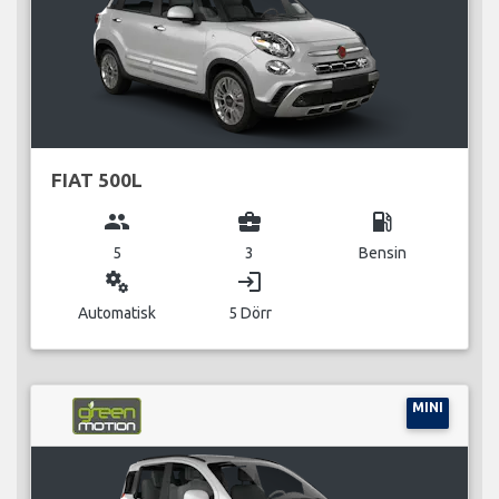
FIAT 500L
group
business_center
local_gas_station
5
3
Bensin
miscellaneous_services
login
Automatisk
5 Dörr
MINI