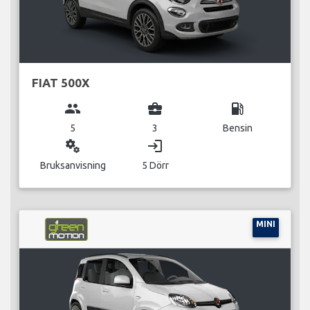
FIAT 500X
group
business_center
local_gas_station
5
3
Bensin
miscellaneous_services
login
Bruksanvisning
5 Dörr
MINI