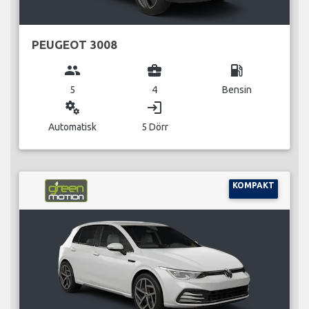
PEUGEOT 3008
group
business_center
local_gas_station
5
4
Bensin
miscellaneous_services
login
Automatisk
5 Dörr
KOMPAKT