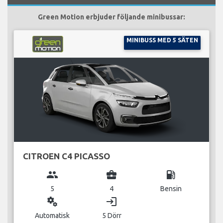
Green Motion erbjuder följande minibussar:
MINIBUSS MED 5 SÄTEN
CITROEN C4 PICASSO
group
business_center
local_gas_station
5
4
Bensin
miscellaneous_services
login
Automatisk
5 Dörr