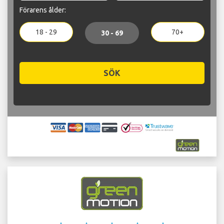
Förarens ålder:
18 - 29
70+
30 - 69
SÖK