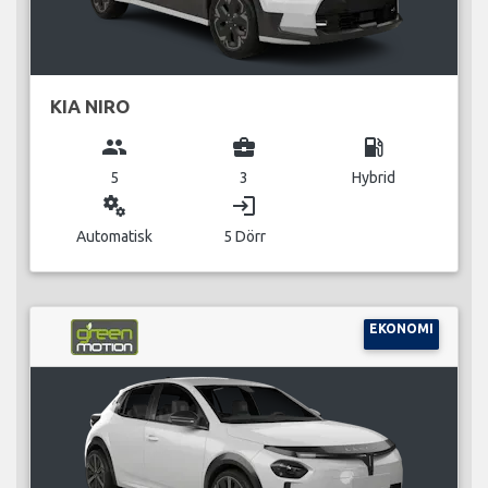
KIA NIRO
group
business_center
local_gas_station
5
3
Hybrid
miscellaneous_services
login
Automatisk
5 Dörr
EKONOMI