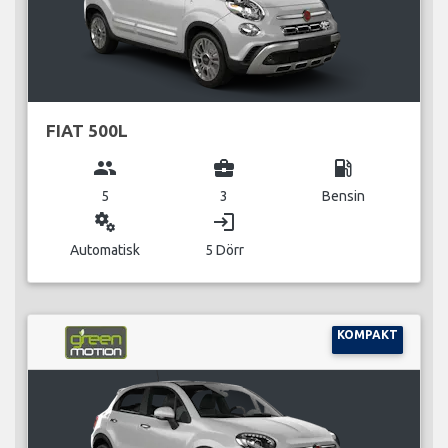
FIAT 500L
group
business_center
local_gas_station
5
3
Bensin
miscellaneous_services
login
Automatisk
5 Dörr
KOMPAKT