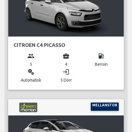
CITROEN C4 PICASSO
group
business_center
local_gas_station
5
4
Bensin
miscellaneous_services
login
Automatisk
5 Dörr
MELLANSTOR