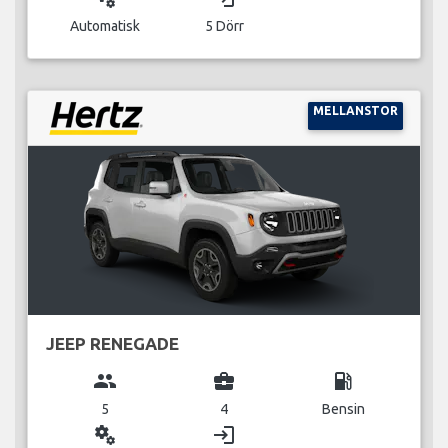
Automatisk
5 Dörr
MELLANSTOR
JEEP RENEGADE
group
business_center
local_gas_station
5
4
Bensin
miscellaneous_services
login