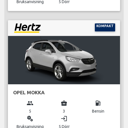
Bruksanvisning
5 Dörr
KOMPAKT
OPEL MOKKA
group
business_center
local_gas_station
5
3
Bensin
miscellaneous_services
login
Bruksanvisning
5 Dörr