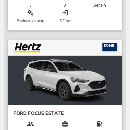
5
3
Bensin
miscellaneous_services
login
Bruksanvisning
5 Dörr
KOMBI
FORD FOCUS ESTATE
group
business_center
local_gas_station