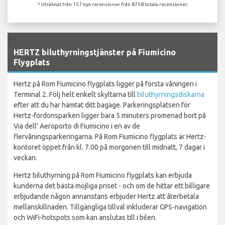
* Uträknat från 157 nya recensioner från 8758 totala recensioner.
`
HERTZ biluthyrningstjänster på Fiumicino
Flygplats
Hertz på Rom Fiumicino flygplats ligger på första våningen i
Terminal 2. Följ helt enkelt skyltarna till
biluthyrningsdiskarna
efter att du har hämtat ditt bagage. Parkeringsplatsen för
Hertz-fordonsparken ligger bara 5 minuters promenad bort på
Via dell' Aeroporto di Fiumicino i en av de
flervåningsparkeringarna. På Rom Fiumicino flygplats är Hertz-
kontoret öppet från kl. 7.00 på morgonen till midnatt, 7 dagar i
veckan.
Hertz biluthyrning på Rom Fiumicino flygplats kan erbjuda
kunderna det bästa möjliga priset - och om de hittar ett billigare
erbjudande någon annanstans erbjuder Hertz att återbetala
mellanskillnaden. Tillgängliga tillval inkluderar GPS-navigation
och WiFi-hotspots som kan anslutas till i bilen.