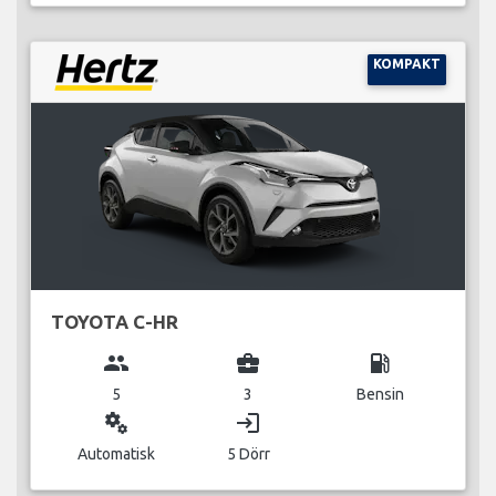
KOMPAKT
TOYOTA C-HR
group
business_center
local_gas_station
5
3
Bensin
miscellaneous_services
login
Automatisk
5 Dörr