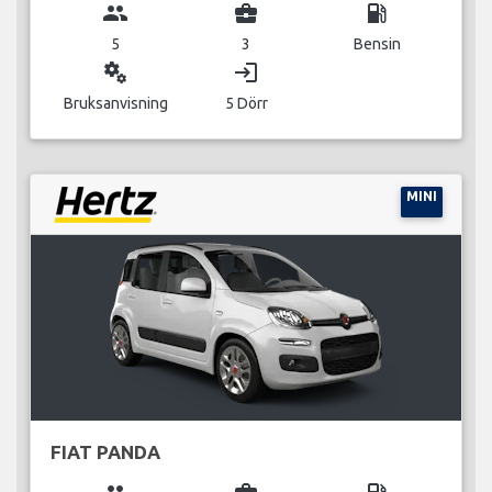
group
business_center
local_gas_station
5
3
Bensin
miscellaneous_services
login
Bruksanvisning
5 Dörr
MINI
FIAT PANDA