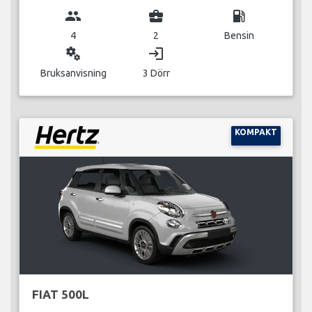
group
business_center
local_gas_station
4
2
Bensin
miscellaneous_services
login
Bruksanvisning
3 Dörr
KOMPAKT
FIAT 500L