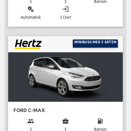
5
3
Bensin
miscellaneous_services
login
Automatisk
5 Dörr
MINIBUSS MED 5 SÄTEN
FORD C-MAX
group
business_center
local_gas_station
5
3
Bensin