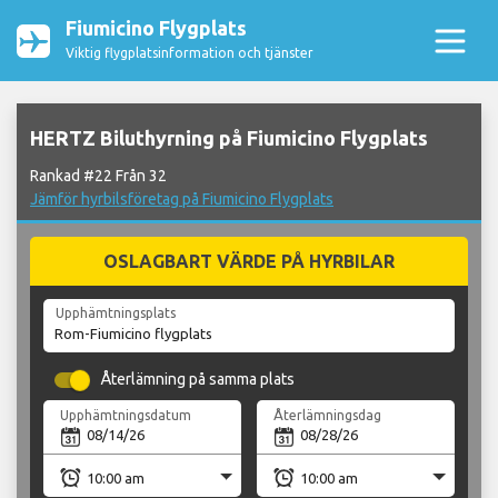
Fiumicino Flygplats
Viktig flygplatsinformation och tjänster
HERTZ Biluthyrning på Fiumicino Flygplats
Rankad #22 Från 32
Jämför hyrbilsföretag på Fiumicino Flygplats
OSLAGBART VÄRDE PÅ HYRBILAR
Upphämtningsplats
Återlämning på samma plats
Upphämtningsdatum
Återlämningsdag