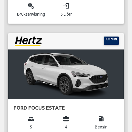
miscellaneous_services
login
Bruksanvisning
5 Dörr
KOMBI
FORD FOCUS ESTATE
group
business_center
local_gas_station
5
4
Bensin