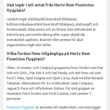
Vad ingår i ett avtal från Hertz Rom Fiumicino
flygplats?
I avtalet ingår stöldskydd (överskott tillämpas),
kollisionsskadeavstånd (överskott tillämpas), platsavgift och
fordonsskatt, total moms och en förare. Inte inkluderade är
extra förare, personförsäkring eller super skydd där
överskottet upphävs. Bränsle eller premie för akut
vägassistans ingår inte heller.
Vilka fordon finns tillgängliga på Hertz Rom
Fiumicino flygplats?
I Mini-, Economy- och Compact-grupperna finns fordon som Fiat
500 och 500 L, Fiat 500 X och Fiat Panda, och det finns val som
Ford C-Max, Opel Insignia och Opel Corsa, Audi A4 eller Renault
Talisman. Alternativen för 4 x 4 inkluderar Jeep Compass,
Jaguar E-Pace och Alfa Romeo Stelvio. För små grupper av
resenärer finns fordon som Ford Custom, som rymmer 7
personer.
Fiumicino flygplats
är ansluten till staden Rom, som bara ligger