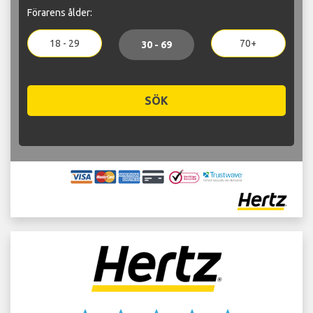
Förarens ålder:
18 - 29
70+
30 - 69
SÖK