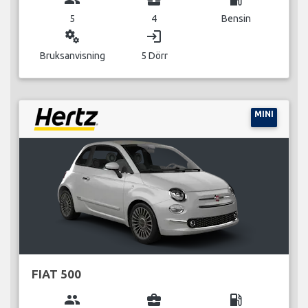
5
4
Bensin
miscellaneous_services
login
Bruksanvisning
5 Dörr
MINI
FIAT 500
group
business_center
local_gas_station