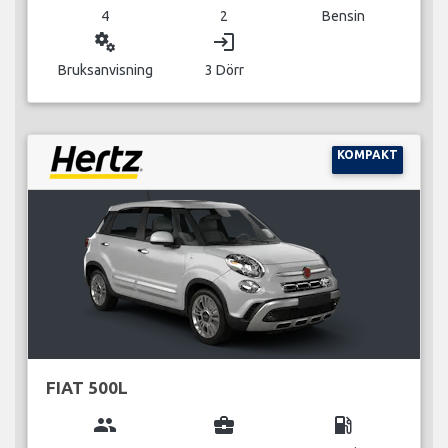
4
2
Bensin
miscellaneous_services
login
Bruksanvisning
3 Dörr
KOMPAKT
FIAT 500L
group
business_center
local_gas_station