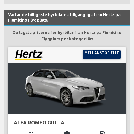
Vad är de billigaste hyrbilarna tillgängliga från Hertz på
Fiumicino Flygplats?
De lägsta priserna för hyrbilar från Hertz på Fiumicino
Flygplats per kategori är:
MELLANSTOR ELIT
ALFA ROMEO GIULIA
group
business_center
local_gas_station