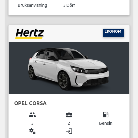
Bruksanvisning
5 Dörr
EKONOMI
OPEL CORSA
group
business_center
local_gas_station
5
2
Bensin
miscellaneous_services
login