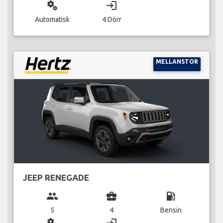
miscellaneous_services
login
Automatisk
4 Dörr
MELLANSTOR
JEEP RENEGADE
group
business_center
local_gas_station
5
4
Bensin