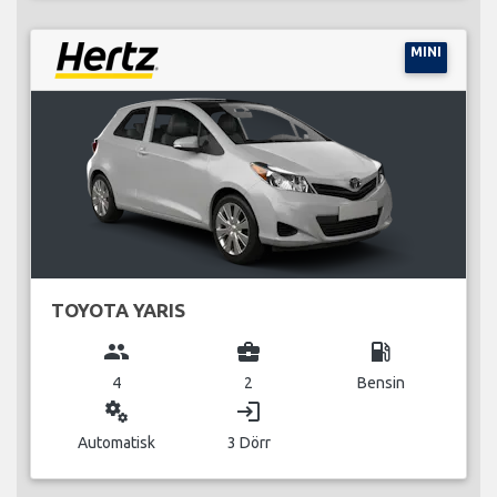
MINI
TOYOTA YARIS
group
business_center
local_gas_station
4
2
Bensin
miscellaneous_services
login
Automatisk
3 Dörr