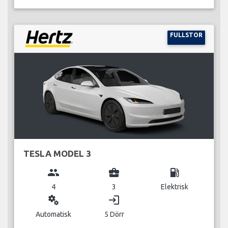
FULLSTOR
TESLA MODEL 3
group
business_center
local_gas_station
4
3
Elektrisk
miscellaneous_services
login
Automatisk
5 Dörr