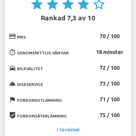
star
star
star
star
star_border
Rankad 7,3 av 10
credit_card
70 / 100
PRIS
timer
18 minuter
GENOMSNITTLIG VÄNTAN
directions_car
72 / 100
BILKVALITET
room_service
73 / 100
DISKSERVICE
flag
71 / 100
FORDONSUTLÄMNING
beenhere
75 / 100
FORDONSÅTERLÄMNING
I terminal